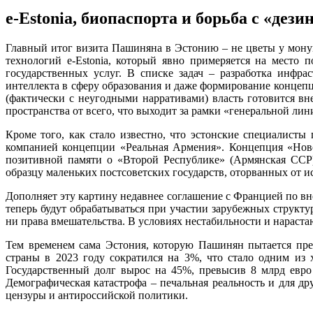
e-Estonia, биопаспорта и борьба с «де
Главный итог визита Пашиняна в Эстонию – не цветы у мону
технологий e-Estonia, который явно примеряется на место
государственных услуг. В списке задач – разработка инфр
интеллекта в сферу образования и даже формирование концеп
(фактически с неугодными нарративами) власть готовится в
пространства от всего, что выходит за рамки «генеральной лин
Кроме того, как стало известно, что эстонские специалис
компанией концепции «Реальная Армения». Концепция «Ново
позитивной памяти о «Второй Республике» (Армянская ССР
образцу маленьких постсоветских государств, оторванных от 
Дополняет эту картину недавнее соглашение с Францией по в
теперь будут обрабатываться при участии зарубежных структу
ни права вмешательства. В условиях нестабильности и нараста
Тем временем сама Эстония, которую Пашинян пытается пре
страны в 2023 году сократился на 3%, что стало одним из
Государственный долг вырос на 45%, превысив 8 млрд евро
Демографическая катастрофа – печальная реальность и для др
цензуры и антироссийской политики.