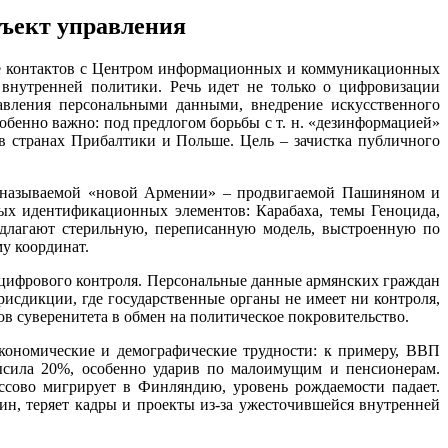
бъект управления
ние контактов с Центром информационных и коммуникационных
 внутренней политики. Речь идет не только о цифровизации
равления персональными данными, внедрение искусственного
бенно важно: под предлогом борьбы с т. н. «дезинформацией»
в странах Прибалтики и Польше. Цель – зачистка публичного
ак называемой «новой Армении» – продвигаемой Пашиняном и
х идентификационных элементов: Карабаха, темы Геноцида,
длагают стерильную, переписанную модель, выстроенную по
у координат.
 цифрового контроля. Персональные данные армянских граждан
рисдикции, где государственные органы не имеет ни контроля,
ов суверенитета в обмен на политическое покровительство.
кономические и демографические трудности: к примеру, ВВП
высила 20%, особенно ударив по малоимущим и пенсионерам.
ссово мигрирует в Финляндию, уровень рождаемости падает.
лин, теряет кадры и проекты из-за ужесточившейся внутренней