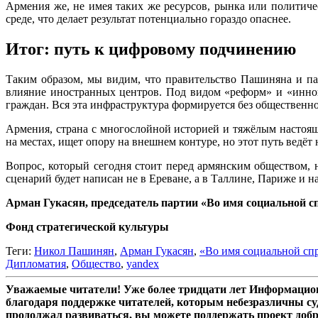
Армения же, не имея таких же ресурсов, рынка или политичес
среде, что делает результат потенциально гораздо опаснее.
Итог: путь к цифровому подчинению
Таким образом, мы видим, что правительство Пашиняна и па
влияние иностранных центров. Под видом «реформ» и «инно
граждан. Вся эта инфраструктура формируется без общественно
Армения, страна с многослойной историей и тяжёлым настоящи
на местах, ищет опору на внешнем контуре, но этот путь ведёт 
Вопрос, который сегодня стоит перед армянским обществом, н
сценарий будет написан не в Ереване, а в Таллине, Париже и на
Арман Гукасян, председатель партии «Во имя социальной с
Фонд стратегической культуры
Теги:
Никол Пашинян
,
Арман Гукасян
,
«Во имя социальной сп
Дипломатия
,
Общество
,
yandex
Уважаемые читатели! Уже более тридцати лет Информацион
благодаря поддержке читателей, которым небезразличны су
продолжал развиваться, вы можете поддержать проект доб