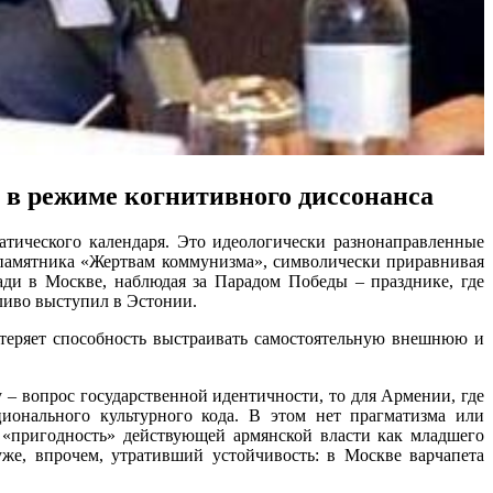
в режиме когнитивного диссонанса
тического календаря. Это идеологически разнонаправленные
 памятника «Жертвам коммунизма», символически приравнивая
ди в Москве, наблюдая за Парадом Победы – празднике, где
аливо выступил в Эстонии.
, теряет способность выстраивать самостоятельную внешнюю и
– вопрос государственной идентичности, то для Армении, где
ционального культурного кода. В этом нет прагматизма или
ь «пригодность» действующей армянской власти как младшего
же, впрочем, утративший устойчивость: в Москве варчапета