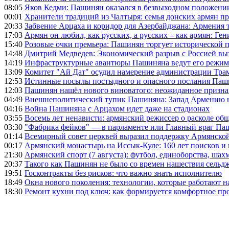
08:05
Яков Кедми: Пашинян оказался в безвыходном положении
00:01
Хранители традиций из Чалтыря: семья донских армян п
20:33
Забвение Арцаха и коридор для Азербайджана: Армения 
17:03
Армян он любил, как русских, а русских – как армян: Г
15:40
Розовые очки премьера: Пашинян торгует исторической
14:48
Дмитрий Медведев: Экономический разрыв с Россией выз
14:19
Инфраструктурные авантюры Пашиняна ведут его режим 
13:09
Комитет "Ай Дат" осудил намерение администрации Тра
12:53
Истинные посылы постыдного и опасного послания Паши
12:03
Пашинян нашёл нового виноватого: неожиданное призн
04:49
Внешнеполитический тупик Пашиняна: Запад Армению не 
04:16
Война Пашиняна с Арцахом идет даже на стадионах
03:55
Восемь лет ненависти: армянский режиссер о расколе общ
03:30
"Фабрика фейков" — в парламенте или Главный враг Па
01:14
Всемирный совет церквей выразил поддержку Армянско
00:17
Армянский монастырь на Иссык-Куле: 160 лет поисков и
21:30
Армянский спорт (7 августа): футбол, единоборства, шахм
20:37
Такого как Пашинян не было со времен нашествия сельд
19:51
Госконтракты без рисков: что важно знать исполнителю
18:49
Окна нового поколения: технологии, которые работают н
18:30
Ремонт кухни под ключ: как формируется комфортное пр