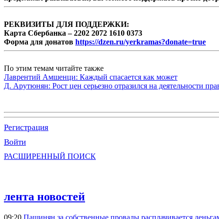
РЕКВИЗИТЫ ДЛЯ ПОДДЕРЖКИ:
Карта Сбербанка – 2202 2072 1610 0373
Форма для донатов
https://dzen.ru/yerkramas?donate=true
По этим темам читайте также
Лаврентий Амшенци: Каждый спасается как может
Д. Арутюнян: Рост цен серьезно отразился на деятельности пр
Регистрация
Войти
РАСШИРЕННЫЙ ПОИСК
лента новостей
09:20
Пашинян за собственные провалы расплачивается деньга