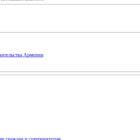
авительства Армении
ми граждан и суверенитетом