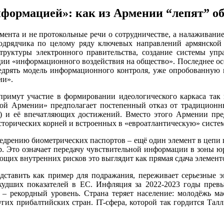
зинформацией»: как из Армении “лепят” о
мента и не протокольные речи о сотрудничестве, a налажива
 подрядчика по целому ряду ключевых направлений армянской
аструктуры электронного правительства, создание системы уп
ции «информационного воздействия на общество». Последнее осо
недрять модель информационного контроля, уже опробованную 
ии».
ты примут участие в формировании идеологического каркаса т
й Армении» предполагает постепенный отказ от традиционны
) и её впечатляющих достижений. Вместо этого Армении пре
исторических корней и встроенных в «евроатлантическую» систем
недрению биометрических паспортов – ещё один элемент в цепи
р. Это означает передачу чувствительной информации в зоны ю
ющих внутренних рисков это выглядит как прямая сдача элемент
дставить как пример для подражания, переживает серьезные э
 худших показателей в ЕС. Инфляция за 2022-2023 годы пре
 – рекордный уровень. Страна теряет население: молодёжь ма
угих прибалтийских стран. IT-сфера, которой так гордится Тал