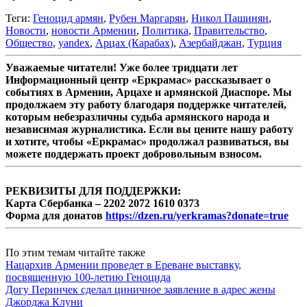
Теги:
Геноцид армян
,
Рубен Маргарян
,
Никол Пашинян
,
Новости
,
новости Армении
,
Политика
,
Правительство
,
Общество
,
yandex
,
Арцах (Карабах)
,
Азербайджан
,
Турция
Уважаемые читатели! Уже более тридцати лет
Информационный центр «Еркрамас» рассказывает о
событиях в Армении, Арцахе и армянской Диаспоре. Мы
продолжаем эту работу благодаря поддержке читателей,
которым небезразличны судьба армянского народа и
независимая журналистика. Если вы цените нашу работу
и хотите, чтобы «Еркрамас» продолжал развиваться, вы
можете поддержать проект добровольным взносом.
РЕКВИЗИТЫ ДЛЯ ПОДДЕРЖКИ:
Карта Сбербанка – 2202 2072 1610 0373
Форма для донатов
https://dzen.ru/yerkramas?donate=true
По этим темам читайте также
Нацархив Армении проведет в Ереване выставку,
посвященную 100-летию Геноцида
Догу Перинчек сделал циничное заявление в адрес жены
Джорджа Клуни