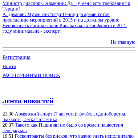
Министр диаспоры Армении: Да – у меня есть требования к
Турции!
А. Демоян: Музей-институт Геноцида армян готов
проведению мероприятий в 2015 г. на должном уровне
Вероятность войны в зоне Карабахского конфликта в 2015
году минимальна - эксперт
На главную
Регистрация
Войти
РАСШИРЕННЫЙ ПОИСК
лента новостей
21:30
Армянский спорт (7 августа): футбол, единоборства,
шахматы, легкая атлетика
20:37
Такого как Пашинян не было со времен нашествия
сельджуков
19:51
Госконтракты без рисков: что важно знать исполнителю