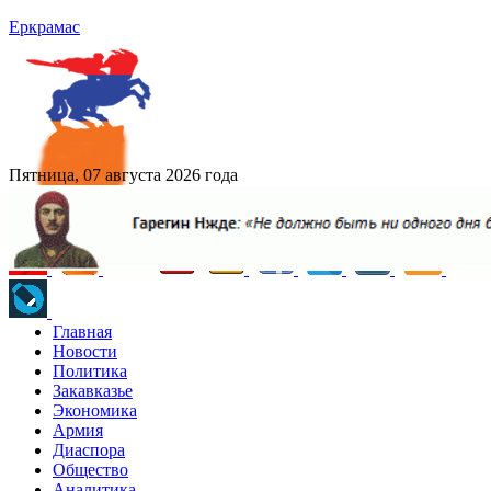
Еркрамас
Пятница, 07 августа 2026 года
Главная
Новости
Политика
Закавказье
Экономика
Армия
Диаспора
Общество
Аналитика