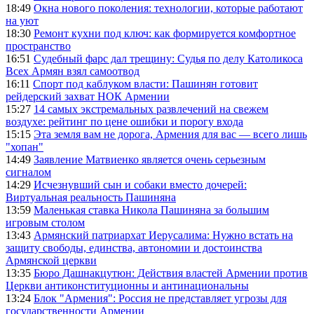
18:49
Окна нового поколения: технологии, которые работают
на уют
18:30
Ремонт кухни под ключ: как формируется комфортное
пространство
16:51
Судебный фарс дал трещину: Судья по делу Католикоса
Всех Армян взял самоотвод
16:11
Спорт под каблуком власти: Пашинян готовит
рейдерский захват НОК Армении
15:27
14 самых экстремальных развлечений на свежем
воздухе: рейтинг по цене ошибки и порогу входа
15:15
Эта земля вам не дорога, Армения для вас — всего лишь
"хопан"
14:49
Заявление Матвиенко является очень серьезным
сигналом
14:29
Исчезнувший сын и собаки вместо дочерей:
Виртуальная реальность Пашиняна
13:59
Маленькая ставка Никола Пашиняна за большим
игровым столом
13:43
Армянский патриархат Иерусалима: Нужно встать на
защиту свободы, единства, автономии и достоинства
Армянской церкви
13:35
Бюро Дашнакцутюн: Действия властей Армении против
Церкви антиконституционны и антинациональны
13:24
Блок "Армения": Россия не представляет угрозы для
государственности Армении