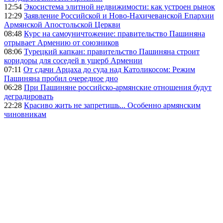
12:54
Экосистема элитной недвижимости: как устроен рынок
12:29
Заявление Российской и Ново-Нахичеванской Епархии
Армянской Апостольской Церкви
08:48
Курс на самоуничтожение: правительство Пашиняна
отрывает Армению от союзников
08:06
Турецкий капкан: правительство Пашиняна строит
коридоры для соседей в ущерб Армении
07:11
От сдачи Арцаха до суда над Католикосом: Режим
Пашиняна пробил очередное дно
06:28
При Пашиняне российско-армянские отношения будут
деградировать
22:28
Красиво жить не запретишь... Особенно армянским
чиновникам