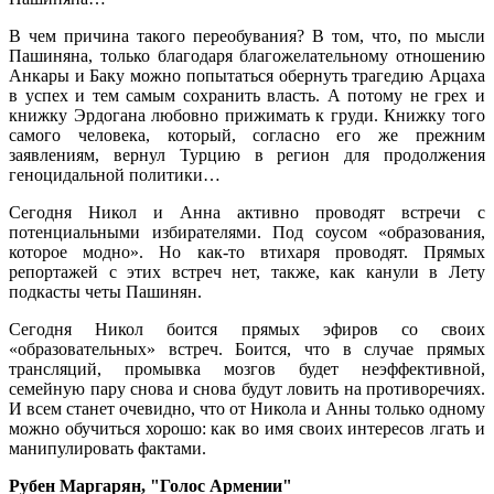
В чем причина такого переобувания? В том, что, по мысли
Пашиняна, только благодаря благожелательному отношению
Анкары и Баку можно попытаться обернуть трагедию Арцаха
в успех и тем самым сохранить власть. А потому не грех и
книжку Эрдогана любовно прижимать к груди. Книжку того
самого человека, который, согласно его же прежним
заявлениям, вернул Турцию в регион для продолжения
геноцидальной политики…
Сегодня Никол и Анна активно проводят встречи с
потенциальными избирателями. Под соусом «образования,
которое модно». Но как-то втихаря проводят. Прямых
репортажей с этих встреч нет, также, как канули в Лету
подкасты четы Пашинян.
Сегодня Никол боится прямых эфиров со своих
«образовательных» встреч. Боится, что в случае прямых
трансляций, промывка мозгов будет неэффективной,
семейную пару снова и снова будут ловить на противоречиях.
И всем станет очевидно, что от Никола и Анны только одному
можно обучиться хорошо: как во имя своих интересов лгать и
манипулировать фактами.
Рубен Маргарян, "Голос Армении"