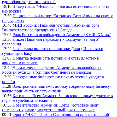
единоборства, теннис, хоккей
18:10
Энвер-паша, "Немесис" и логика возмездия: Расплата
неизбежна
17:30
Национальный позор: Католикос Всех Армян на скамье
подсудимых
16:40
МИД России: Пашинян уготовил Армении роль
"низкозатратного предприятия" Запада
15:07
Роль России в освобождении Армении (XVIII–XX вв.)
13:36
Никол Пашинян переходит к формуле "вечного"
правления
13:22
Закон силы вместо силы закона: Давид Ишханян о
судилище в Баку
13:08
Попытка переписать историю и стать властью в
армянском вилайете
12:49
Драматическое падение Армении: товарооборот с
Россией рухнул, а топливо бьет ценовые рекорды
12:30
Электронные библиотеки: почему чтение уходит в
онлайн
11:28
Электронные платежи: почему современному бизнесу
важно принимать оплату онлайн
10:56
Католикос Всех Армян и 6 епископов примут участие в
первом судебном заседании
10:36
Правительство Армении: Когда "естественный"
интеллект хромает, искусственный уже не поможет
09:51
Фронт "НЕТ": Ишхан Сагателян призвал к тотальной