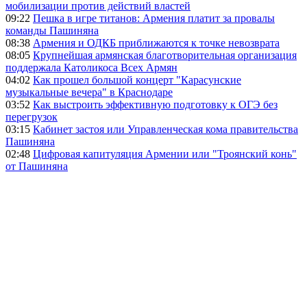
мобилизации против действий властей
09:22
Пешка в игре титанов: Армения платит за провалы
команды Пашиняна
08:38
Армения и ОДКБ приближаются к точке невозврата
08:05
Крупнейшая армянская благотворительная организация
поддержала Католикоса Всех Армян
04:02
Как прошел большой концерт "Карасунские
музыкальные вечера" в Краснодаре
03:52
Как выстроить эффективную подготовку к ОГЭ без
перегрузок
03:15
Кабинет застоя или Управленческая кома правительства
Пашиняна
02:48
Цифровая капитуляция Армении или "Троянский конь"
от Пашиняна