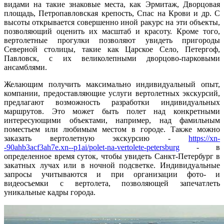
видами на такие знаковые места, как Эрмитаж, Дворцовая
площадь, Петропавловская крепость, Спас на Крови и др. С
высоты открывается совершенно иной ракурс на эти объекты,
позволяющий оценить их масштаб и красоту. Кроме того,
вертолетные прогулки позволяют увидеть пригороды
Северной столицы, такие как Царское Село, Петергоф,
Павловск, с их великолепными дворцово-парковыми
ансамблями.
Желающим получить максимально индивидуальный опыт,
компании, предоставляющие услуги вертолетных экскурсий,
предлагают возможность разработки индивидуальных
маршрутов. Это может быть полет над конкретными
интересующими объектами, например, над фамильным
поместьем или любимым местом в городе. Также можно
заказать вертолетную экскурсию -
https://xn-
-90ahb3acf3ah7e.xn--p1ai/polet-na-vertolete-petersburg
- в
определенное время суток, чтобы увидеть Санкт-Петербург в
закатных лучах или в ночной подсветке. Индивидуальные
запросы учитываются и при организации фото- и
видеосъемки с вертолета, позволяющей запечатлеть
уникальные кадры города.