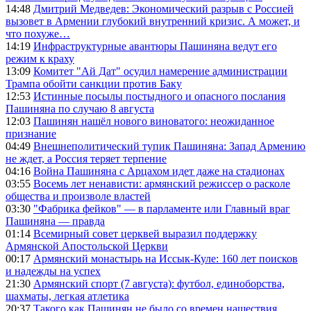
14:48
Дмитрий Медведев: Экономический разрыв с Россией
вызовет в Армении глубокий внутренний кризис. А может, и
что похуже…
14:19
Инфраструктурные авантюры Пашиняна ведут его
режим к краху
13:09
Комитет "Ай Дат" осудил намерение администрации
Трампа обойти санкции против Баку
12:53
Истинные посылы постыдного и опасного послания
Пашиняна по случаю 8 августа
12:03
Пашинян нашёл нового виноватого: неожиданное
признание
04:49
Внешнеполитический тупик Пашиняна: Запад Армению
не ждет, а Россия теряет терпение
04:16
Война Пашиняна с Арцахом идет даже на стадионах
03:55
Восемь лет ненависти: армянский режиссер о расколе
общества и произволе властей
03:30
"Фабрика фейков" — в парламенте или Главный враг
Пашиняна — правда
01:14
Всемирный совет церквей выразил поддержку
Армянской Апостольской Церкви
00:17
Армянский монастырь на Иссык-Куле: 160 лет поисков
и надежды на успех
21:30
Армянский спорт (7 августа): футбол, единоборства,
шахматы, легкая атлетика
20:37
Такого как Пашинян не было со времен нашествия