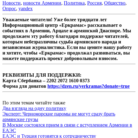
Новости
,
новости Армении
,
Политика
,
Россия
,
Общество
,
Опрос
,
yandex
Уважаемые читатели! Уже более тридцати лет
Информационный центр «Еркрамас» рассказывает о
событиях в Армении, Арцахе и армянской Диаспоре. Мы
продолжаем эту работу благодаря поддержке читателей,
которым небезразличны судьба армянского народа и
независимая журналистика. Если вы цените нашу работу
и хотите, чтобы «Еркрамас» продолжал развиваться, вы
можете поддержать проект добровольным взносом.
РЕКВИЗИТЫ ДЛЯ ПОДДЕРЖКИ:
Карта Сбербанка – 2202 2072 1610 0373
Форма для донатов
https://dzen.ru/yerkramas?donate=true
По этим темам читайте также
Два взгляда на одну политику
Эксперт: Черноморские паромы не могут сразу брать
армянские грузы
В Москве состоялся прием в связи с вступлением Армении в
ЕАЭС
ЕАЭС и Турция готовятся к сотрудничеству