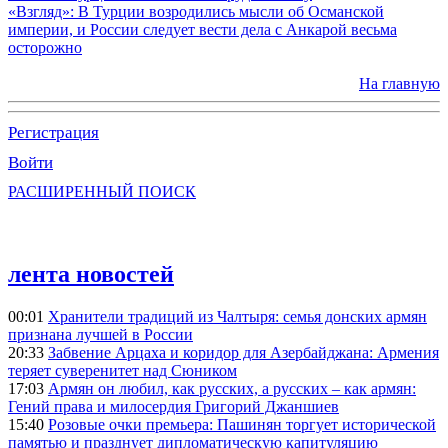
«Взгляд»: В Турции возродились мысли об Османской
империи, и России следует вести дела с Анкарой весьма
осторожно
На главную
Регистрация
Войти
РАСШИРЕННЫЙ ПОИСК
лента новостей
00:01
Хранители традиций из Чалтыря: семья донских армян
признана лучшей в России
20:33
Забвение Арцаха и коридор для Азербайджана: Армения
теряет суверенитет над Сюником
17:03
Армян он любил, как русских, а русских – как армян:
Гений права и милосердия Григорий Джаншиев
15:40
Розовые очки премьера: Пашинян торгует исторической
памятью и празднует дипломатическую капитуляцию