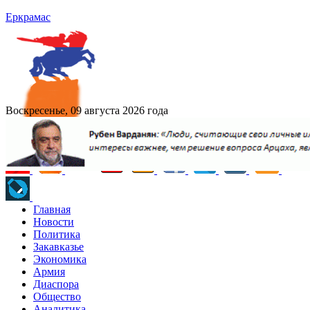
Еркрамас
Воскресенье, 09 августа 2026 года
Главная
Новости
Политика
Закавказье
Экономика
Армия
Диаспора
Общество
Аналитика