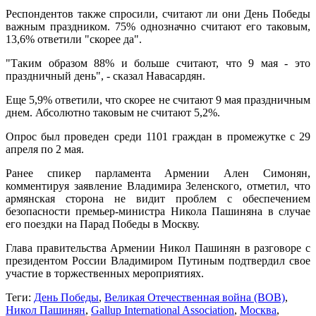
Респондентов также спросили, считают ли они День Победы
важным праздником. 75% однозначно считают его таковым,
13,6% ответили "скорее да".
"Таким образом 88% и больше считают, что 9 мая - это
праздничный день", - сказал Навасардян.
Еще 5,9% ответили, что скорее не считают 9 мая праздничным
днем. Абсолютно таковым не считают 5,2%.
Опрос был проведен среди 1101 граждан в промежутке с 29
апреля по 2 мая.
Ранее спикер парламента Армении Ален Симонян,
комментируя заявление Владимира Зеленского, отметил, что
армянская сторона не видит проблем с обеспечением
безопасности премьер-министра Никола Пашиняна в случае
его поездки на Парад Победы в Москву.
Глава правительства Армении Никол Пашинян в разговоре с
президентом России Владимиром Путиным подтвердил свое
участие в торжественных мероприятиях.
Теги:
День Победы
,
Великая Отечественная война (ВОВ)
,
Никол Пашинян
,
Gallup International Association
,
Москва
,