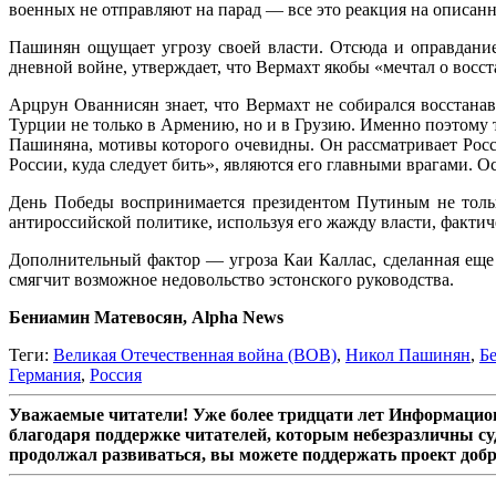
военных не отправляют на парад — все это реакция на описан
Пашинян ощущает угрозу своей власти. Отсюда и оправдание
дневной войне, утверждает, что Вермахт якобы «мечтал о вос
Арцрун Ованнисян знает, что Вермахт не собирался восстан
Турции не только в Армению, но и в Грузию. Именно поэтому 
Пашиняна, мотивы которого очевидны. Он рассматривает Росси
России, куда следует бить», являются его главными врагами. Ос
День Победы воспринимается президентом Путиным не только
антироссийской политике, используя его жажду власти, факти
Дополнительный фактор — угроза Каи Каллас, сделанная еще 
смягчит возможное недовольство эстонского руководства.
Бениамин Матевосян, Alpha News
Теги:
Великая Отечественная война (ВОВ)
,
Никол Пашинян
,
Б
Германия
,
Россия
Уважаемые читатели! Уже более тридцати лет Информацион
благодаря поддержке читателей, которым небезразличны су
продолжал развиваться, вы можете поддержать проект доб