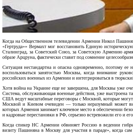
Когда на Общественном телевидении Армении Никол Пашинян в
«Гертруда»» Вермахт мог восстановить Единую историческую 
Сталинград, за Советский Союз, за Советскую Армению армя
образе Арцруна, фактически ставит под сомнение целесообра
Ситуация нестандартна и опасна одновременно, поэтому ее 
воспользоваться занятостью Москвы, когда внимание руков
российских военных из Армении и интегрироваться в тюркски
Хотя война на Украине еще не завершена, для Москвы уже оче
Система, обслуживающая военные действия, уже выстроена так
США ведут масштабные переговоры с Москвой, которые могут
Москвой и Киевом очевиден — только неразумный может вид
которых Армения занимает ключевое место в обеспечении без
и кадровые перестановки в РФ, серьезно встревожили его и ег
Когда спикер НС Армении обвиняет Россию в ведении гибри
визиту Пашиняна в Москву для участия в параде», когда сам