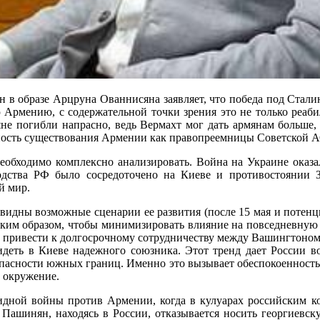
 образе Арцруна Ованнисяна заявляет, что победа под Сталин
Армению, с содержательной точки зрения это не только реаби
не погибли напрасно, ведь Вермахт мог дать армянам больше,
зность существования Армении как правопреемницы Советской 
необходимо комплексно анализировать. Война на Украине оказ
одства РФ было сосредоточено на Киеве и противостоянии З
й мир.
видны возможные сценарии ее развития (после 15 мая и потенц
им образом, чтобы минимизировать влияние на повседневную жиз
 привести к долгосрочному сотрудничеству между Вашингтоном 
еть в Киеве надежного союзника. Этот тренд дает России во
опасности южных границ. Именно это вызывает обеспокоенность
о окружение.
дной войны против Армении, когда в кулуарах российским кол
 Пашинян, находясь в России, отказывается носить георгиевску