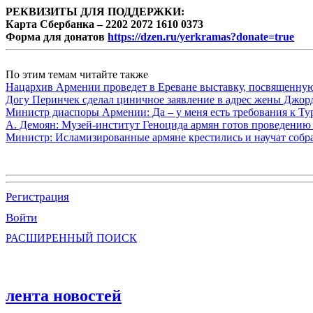
РЕКВИЗИТЫ ДЛЯ ПОДДЕРЖКИ:
Карта Сбербанка – 2202 2072 1610 0373
Форма для донатов
https://dzen.ru/yerkramas?donate=true
По этим темам читайте также
Нацархив Армении проведет в Ереване выставку, посвященну
Догу Перинчек сделал циничное заявление в адрес жены Джо
Министр диаспоры Армении: Да – у меня есть требования к Ту
А. Демоян: Музей-институт Геноцида армян готов проведению 
Министр: Исламизированные армяне крестились и научат собр
Регистрация
Войти
РАСШИРЕННЫЙ ПОИСК
лента новостей