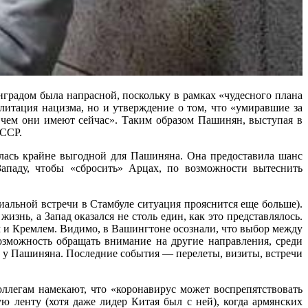
градом была напрасной, поскольку в рамках «чудесного плана
литация нацизма, но и утверждение о том, что «умиравшие за
 чем они имеют сейчас». Таким образом Пашинян, выступая в
АССР.
алась крайне выгодной для Пашиняна. Она предоставила шанс
ападу, чтобы «сбросить» Арцах, по возможности вытеснить
иальной встречи в Стамбуле ситуация прояснится еще больше).
нь, а Запад оказался не столь един, как это представлялось.
и Кремлем. Видимо, в Вашингтоне осознали, что выбор между
зможность обращать внимание на другие направления, среди
 у Пашиняна. Последние события — перелеты, визиты, встречи
легам намекают, что «коронавирус может воспрепятствовать
ю ленту (хотя даже лидер Китая был с ней), когда армянских