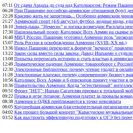
07:11
От сдачи Арцаха до суда над Католикосом: Режим Пашин
06:28
При Пашиняне российско-армянские отношения будут де
22:28
Красиво жить не запретишь... Особенно армянским чино
21:27
Армянский спорт (4-6 августа): футбол, водные виды, еди
18:10
Энвер-паша, "Немесис" и логика возмездия: Расплата не
17:30
Национальный позор: Католикос Всех Армян на скамье 
16:40
МИД России: Пашинян уготовил Армении роль "низкозат
15:07
Роль России в освобождении Армении (XVIII–XX вв.)
13:36
Никол Пашинян переходит к формуле "вечного" правлен
13:22
Закон силы вместо силы закона: Давид Ишханян о судили
13:08
Попытка переписать историю и стать властью в армянско
12:49
Драматическое падение Армении: товарооборот с Россией
12:30
Электронные библиотеки: почему чтение уходит в онлай
11:28
Электронные платежи: почему современному бизнесу ва
10:56
Католикос Всех Армян и 6 епископов примут участие в п
10:36
Правительство Армении: Когда "естественный" интеллек
09:51
Фронт "НЕТ": Ишхан Сагателян призвал к тотальной моб
09:22
Пешка в игре титанов: Армения платит за провалы ком
08:38
Армения и ОДКБ приближаются к точке невозврата
08:05
Крупнейшая армянская благотворительная организация 
04:02
Как прошел большой концерт "Карасунские музыкальные 
03:52
Как выстроить эффективную подготовку к ОГЭ без перег