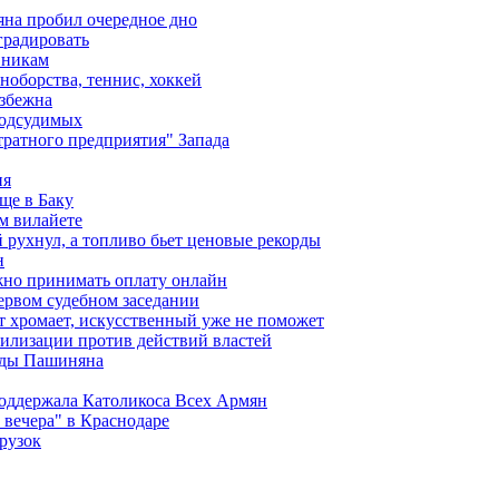
яна пробил очередное дно
градировать
вникам
ноборства, теннис, хоккей
избежна
подсудимых
ратного предприятия" Запада
ия
ще в Баку
м вилайете
 рухнул, а топливо бьет ценовые рекорды
н
жно принимать оплату онлайн
ервом судебном заседании
т хромает, искусственный уже не поможет
илизации против действий властей
анды Пашиняна
поддержала Католикоса Всех Армян
вечера" в Краснодаре
рузок