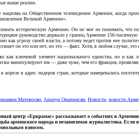
ные выше реалии.
 нацизма на Общественном телевидении Армении, когда пропаг
становлении Великой Армении».
авливать историческую Армению. Он не мог не понимать, что п
турецкое руководство держало у границ Армении 150-тысячную 
ю как угрозу своей власти, а потому ведет против нее политич
ознает он это или нет, но это — факт. Хотя, в любом случае, это
 как ключевой элемент национального единства, но и как ли
чески манипулируют им — даже хуже, чем его фракция, проявля
в апреле в адрес лидеров стран, которые намеревались посет
ениамин Матевосян
,
Арцрун Ованнисян
,
Новости
,
новости Арм
ный центр «Еркрамас» рассказывает о событиях в Армении,
дьба армянского народа и независимая журналистика. Если в
ровольным взносом.