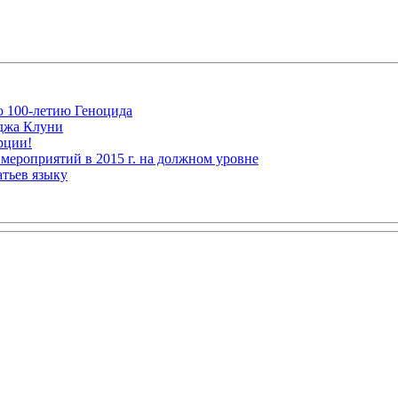
ю 100-летию Геноцида
рджа Клуни
рции!
мероприятий в 2015 г. на должном уровне
атьев языку