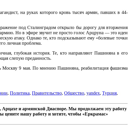
андист, на руках которого кровь тысяч армян, павших в 44-
оражение под Сталинградом открыло бы дорогу для вторжения
армию. Но в эфире звучит не просто голос Арцруна — это идеи
ескую атаку. Однако те, кто подсказывают ему «болевые точки
 его личная проблема.
чная, глубокая история. Те, кто направляют Пашиняна в его
ющая слепую преданность.
ить Москву 9 мая. По мнению Пашиняна, реабилитация фашизма
ении
,
Политика
,
Правительство
,
Общество
,
yandex
,
Турция
,
 Арцахе и армянской Диаспоре. Мы продолжаем эту работу
ы цените нашу работу и хотите, чтобы «Еркрамас»