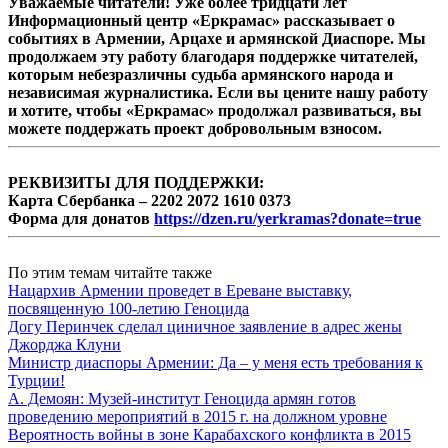
Уважаемые читатели! Уже более тридцати лет
Информационный центр «Еркрамас» рассказывает о
событиях в Армении, Арцахе и армянской Диаспоре. Мы
продолжаем эту работу благодаря поддержке читателей,
которым небезразличны судьба армянского народа и
независимая журналистика. Если вы цените нашу работу
и хотите, чтобы «Еркрамас» продолжал развиваться, вы
можете поддержать проект добровольным взносом.
РЕКВИЗИТЫ ДЛЯ ПОДДЕРЖКИ:
Карта Сбербанка – 2202 2072 1610 0373
Форма для донатов
https://dzen.ru/yerkramas?donate=true
По этим темам читайте также
Нацархив Армении проведет в Ереване выставку,
посвященную 100-летию Геноцида
Догу Перинчек сделал циничное заявление в адрес жены
Джорджа Клуни
Министр диаспоры Армении: Да – у меня есть требования к
Турции!
А. Демоян: Музей-институт Геноцида армян готов
проведению мероприятий в 2015 г. на должном уровне
Вероятность войны в зоне Карабахского конфликта в 2015