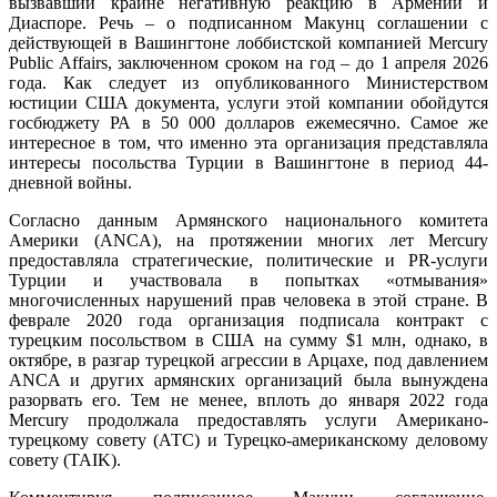
вызвавший крайне негативную реакцию в Армении и
Диаспоре. Речь – о подписанном Макунц соглашении с
действующей в Вашингтоне лоббистской компанией Mercury
Public Affairs, заключенном сроком на год – до 1 апреля 2026
года. Как следует из опубликованного Министерством
юстиции США документа, услуги этой компании обойдутся
госбюджету РА в 50 000 долларов ежемесячно. Самое же
интересное в том, что именно эта организация представляла
интересы посольства Турции в Вашингтоне в период 44-
дневной войны.
Согласно данным Армянского национального комитета
Америки (ANCA), на протяжении многих лет Mercury
предоставляла стратегические, политические и PR-услуги
Турции и участвовала в попытках «отмывания»
многочисленных нарушений прав человека в этой стране. В
феврале 2020 года организация подписала контракт с
турецким посольством в США на сумму $1 млн, однако, в
октябре, в разгар турецкой агрессии в Арцахе, под давлением
ANCA и других армянских организаций была вынуждена
разорвать его. Тем не менее, вплоть до января 2022 года
Mercury продолжала предоставлять услуги Американо-
турецкому совету (АТС) и Турецко-американскому деловому
совету (TAIK).