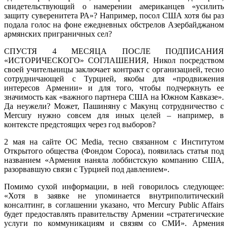
свидетельствующий о намерении американцев «усилить
защиту суверенитета РА»? Например, посол США хотя бы раз
подала голос на фоне ежедневных обстрелов Азербайджаном
армянских приграничных сел?
СПУСТЯ 4 МЕСЯЦА ПОСЛЕ ПОДПИСАНИЯ
«ИСТОРИЧЕСКОГО» СОГЛАШЕНИЯ, Никол посредством
своей учительницы заключает контракт с организацией, тесно
сотрудничающей с Турцией, якобы для «продвижения
интересов Армении» и для того, чтобы подчеркнуть ее
значимость как «важного партнера США на Южном Кавказе».
Да неужели? Может, Пашиняну с Макунц сотрудничество с
Mercury нужно совсем для иных целей – например, в
контексте предстоящих через год выборов?
2 мая на сайте OC Media, тесно связанном с Институтом
Открытого общества (Фондом Сороса), появилась статья под
названием «Армения наняла лоббистскую компанию США,
разорвавшую связи с Турцией под давлением».
Помимо сухой информации, в ней говорилось следующее:
«Хотя в заявке не упоминается внутриполитический
консалтинг, в соглашении указано, что Mercury Public Affairs
будет предоставлять правительству Армении «стратегические
услуги по коммуникациям и связям со СМИ». Армения