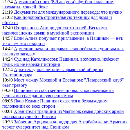
21:34
Армянский спорт (8-9 августа): футбол, плавание,
шахматы, хоккей, бокс
21:19
Документы для международного перевода: что нужно
21:02
Как подобрать строительную технику для дома и
объекта
17:40
От древнего Ани до донских степей: Весь путь
нахичеванских армян в музейной экспозиции
14:57
Если Алиев получает приглашение, а Пашинян — нет,
то о чем это говорит?
14:42
Армению начали продавать европейским туристам как
главную загадку
14:24
Суд над Католикосом: Пашинян, возможно, избежит
пули, но не избежит истории
12:54
Архитектурная летопись армянской общины
Екатеринодара
10:40
Мост между Москвой и Ереваном: "Лазаревский клуб"
бьет тревогу
09:20
Пашинян за собственные провалы расплачивается
деньгами граждан и суверенитетом
08:05
Яков Кедми: Пашинян оказался в безвыходном
положении со всех сторон
00:01
Хранители традиций из Чалтыря: семья донских армян
признана лучшей в России
20:33
Забвение Арцаха и коридор для Азербайджана: Армения
теряет суверенитет над Сюником