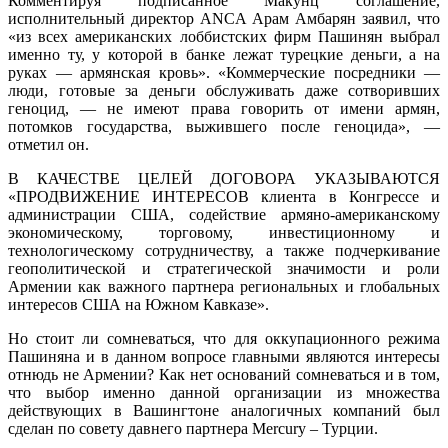
Комментируя подписанное Макунц соглашение,
исполнительный директор ANCA Арам Амбарян заявил, что
«из всех американских лоббистских фирм Пашинян выбрал
именно ту, у которой в банке лежат турецкие деньги, а на
руках — армянская кровь». «Коммерческие посредники —
люди, готовые за деньги обслуживать даже сотворивших
геноцид, — не имеют права говорить от имени армян,
потомков государства, выжившего после геноцида», —
отметил он.
В КАЧЕСТВЕ ЦЕЛЕЙ ДОГОВОРА УКАЗЫВАЮТСЯ
«ПРОДВИЖЕНИЕ ИНТЕРЕСОВ клиента в Конгрессе и
администрации США, содействие армяно-американскому
экономическому, торговому, инвестиционному и
технологическому сотрудничеству, а также подчеркивание
геополитической и стратегической значимости и роли
Армении как важного партнера региональных и глобальных
интересов США на Южном Кавказе».
Но стоит ли сомневаться, что для оккупационного режима
Пашиняна и в данном вопросе главными являются интересы
отнюдь не Армении? Как нет оснований сомневаться и в том,
что выбор именно данной организации из множества
действующих в Вашингтоне аналогичных компаний был
сделан по совету давнего партнера Mercury – Турции.