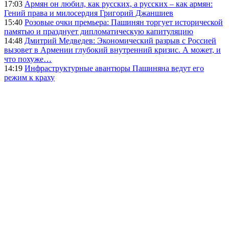
17:03
Армян он любил, как русских, а русских – как армян:
Гений права и милосердия Григорий Джаншиев
15:40
Розовые очки премьера: Пашинян торгует исторической
памятью и празднует дипломатическую капитуляцию
14:48
Дмитрий Медведев: Экономический разрыв с Россией
вызовет в Армении глубокий внутренний кризис. А может, и
что похуже…
14:19
Инфраструктурные авантюры Пашиняна ведут его
режим к краху