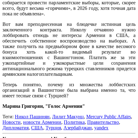
собирается провести парламентские выборы, которые, скорее
всего, будут весьма «горячими», в 2026 году, хотя точная дата
пока не объявлена».
Вот вам преподнесенная на блюдечке истинная цель
заключенного контракта. Николу отчаянно нужно
лоббировать отнюдь не интересы Армении в США, а
обеспечить собственное воспроизводство на выборах. А
также получить на предвыборном фоне в качестве весомого
бонуса хоть какой-то видимый результат во
взаимоотношениях с Вашингтоном. Платить же за эти
узкопартийные и узкокорыстные цели сохранения
антинационального режима турецких ставленников придется
армянским налогоплательщикам.
Теперь понятно, почему из множества лоббистских
организаций в Вашингтоне была выбрана именно та, что
имеет тесные связи с Турцией?
Марина Григорян, "Голос Армении"
Теги:
Никол Пашинян
,
Лилит Макунц
,
Mercury Public Affairs
,
Новости
,
новости Армении
,
Политика
,
Правительство
,
Дипломатия
,
США
,
Турция
,
Азербайджан
,
yandex