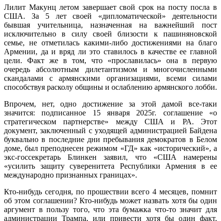
Лилит Макунц летом завершает свой срок на посту посла в
США. За 5 лет своей «дипломатической» деятельности
бывшая учительница, назначенная на важнейший пост
исключительно в силу своей близости к пашиняновской
семье, не отметилась какими-либо достижениями на благо
Армении, да и вряд ли это ставилось в качестве ее главной
цели. Факт же в том, что «прославилась» она в первую
очередь абсолютным дилетантизмом и многочисленными
скандалами с армянскими организациями, всеми силами
способствуя расколу общины и ослаблению армянского лобби.
Впрочем, нет, одно достижение за этой дамой все-таки
значится: подписанное 15 января 2025г. соглашение «о
стратегическом партнерстве» между США и РА. Этот
документ, заключенный с уходящей администрацией Байдена
буквально в последние дни пребывания демократов в Белом
доме, был преподнесен режимом «ГД» как «исторический», а
экс-госсекретарь Блинкен заявил, что «США намерены
«усилить защиту суверенитета Республики Армения в ее
международно признанных границах».
Кто-нибудь сегодня, по прошествии всего 4 месяцев, помнит
об этом соглашении? Кто-нибудь может назвать хотя бы один
аргумент в пользу того, что эта бумажка что-то значит для
администрации Трампа, или привести хотя бы один факт,