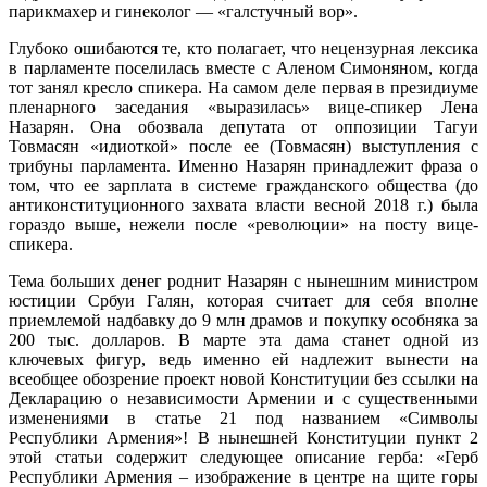
парикмахер и гинеколог — «галстучный вор».
Глубоко ошибаются те, кто полагает, что нецензурная лексика
в парламенте поселилась вместе с Аленом Симоняном, когда
тот занял кресло спикера. На самом деле первая в президиуме
пленарного заседания «выразилась» вице-спикер Лена
Назарян. Она обозвала депутата от оппозиции Тагуи
Товмасян «идиоткой» после ее (Товмасян) выступления с
трибуны парламента. Именно Назарян принадлежит фраза о
том, что ее зарплата в системе гражданского общества (до
антиконституционного захвата власти весной 2018 г.) была
гораздо выше, нежели после «революции» на посту вице-
спикера.
Тема больших денег роднит Назарян с нынешним министром
юстиции Србуи Галян, которая считает для себя вполне
приемлемой надбавку до 9 млн драмов и покупку особняка за
200 тыс. долларов. В марте эта дама станет одной из
ключевых фигур, ведь именно ей надлежит вынести на
всеобщее обозрение проект новой Конституции без ссылки на
Декларацию о независимости Армении и с существенными
изменениями в статье 21 под названием «Символы
Республики Армения»! В нынешней Конституции пункт 2
этой статьи содержит следующее описание герба: «Герб
Республики Армения – изображение в центре на щите горы