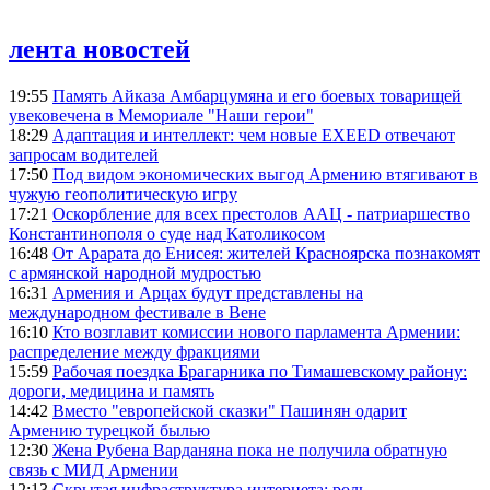
лента новостей
19:55
Память Айказа Амбарцумяна и его боевых товарищей
увековечена в Мемориале "Наши герои"
18:29
Адаптация и интеллект: чем новые EXEED отвечают
запросам водителей
17:50
Под видом экономических выгод Армению втягивают в
чужую геополитическую игру
17:21
Оскорбление для всех престолов ААЦ - патриаршество
Константинополя о суде над Католикосом
16:48
От Арарата до Енисея: жителей Красноярска познакомят
с армянской народной мудростью
16:31
Армения и Арцах будут представлены на
международном фестивале в Вене
16:10
Кто возглавит комиссии нового парламента Армении:
распределение между фракциями
15:59
Рабочая поездка Брагарника по Тимашевскому району:
дороги, медицина и память
14:42
Вместо "европейской сказки" Пашинян одарит
Армению турецкой былью
12:30
Жена Рубена Варданяна пока не получила обратную
связь с МИД Армении
12:13
Скрытая инфраструктура интернета: роль