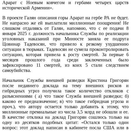
Арарат с Ноевым ковчегом и гербами четырех царств
исторической Армении».
В проекте Галян описания горы Арарат на гербе РА не будет.
Не напрасно же ей выплатили миллионные поощрения! Не
слишком отдаляясь от Галян, напомню, что с ее подачи 8
января 2025 г. должность начальника Службы по реализации
уголовных наказаний при Минюсте заняла ее подруга
Цовинар Тадевосян, что привело к резкому ухудшению
ситуации в тюрьмах. Тадевосян не сумела проконтролировать
ситуацию, которая привела к росту смертей. За первые 6
месяцев прошлого года среди заключенных было
зафиксировано 11 смертей, из коих 5 стали следствием
самоубийства.
Начальник Службы внешней разведки Кристина Григорян
после недавнего доклада на тему внешних рисков и
гибридных угроз получила такое количество откликов с
разъяснениями ( а) что такое Служба внешней разведки; б)
каково ее предназначение; в) что такое гибридная угроза и
проч.), что автору остается только добавить к этому, что
миллионные премиальные из числа 3,5 млрд не обошли и ее.
В качестве отклика на доклад Григорян сошлюсь только на
одну из десятков подобных цитат: «Остался только один
вопрос: этот доклад написан в кабинете посла США или в