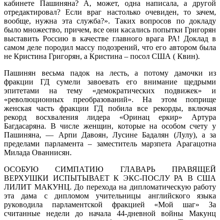
кабинете Пашиняна? А, может, одна написала, а другой
отредактировал? Если враг настолько очевиден, то зачем,
вообще, нужна эта служба?». Таких вопросов по докладу
было множество, причем, все они касались попытки Григорян
выставить Россию в качестве главного врага РА! Доклад в
самом деле породил массу подозрений, что его автором была
не Кристина Григорян, а Кристина – посол США ( Квин).
Пашинян весьма падок на лесть, а потому дамочки из
фракции ГД сумели завоевать его внимание щедрыми
эпитетами на тему «демократических подвижек» и
«революционных преобразований». На этом поприще
женская часть фракции ГД побила все рекорды, включая
рекорд восхваления лидера «Оринац еркир» Артура
Багдасаряна. В числе женщин, которые на особом счету у
Пашиняна, — Арпи Давоян, Лусине Бадалян (Лулу), а за
пределами парламента – заместитель марзпета Арагацотна
Милада Ованнисян.
ОСОБУЮ СИМПАТИЮ ГЛАВАРЬ ПРАВЯЩЕЙ
ВЕРХУШКИ ИСПЫТЫВАЕТ К ЭКС-ПОСЛУ РА В США
ЛИЛИТ МАКУНЦ. До перехода на дипломатическую работу
эта дама с дипломом учительницы английского языка
руководила парламентской фракцией «Мой шаг» За
считанные недели до начала 44-дневной войны Макунц