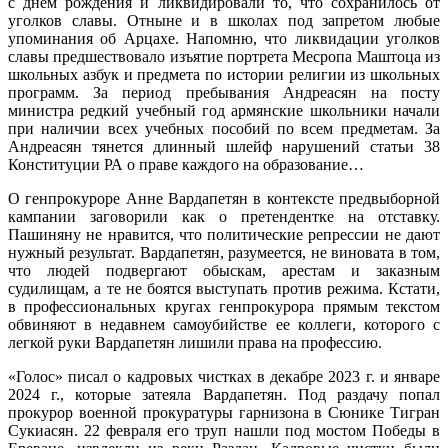
с днем рождения и ликвидировали то, что сохранилось от
уголков славы. Отныне и в школах под запретом любые
упоминания об Арцахе. Напомню, что ликвидации уголков
славы предшествовало изъятие портрета Месропа Маштоца из
школьных азбук и предмета по истории религии из школьных
программ. За период пребывания Андреасян на посту
министра редкий учебный год армянские школьники начали
при наличии всех учебных пособий по всем предметам. За
Андреасян тянется длинный шлейф нарушений статьи 38
Конституции РА о праве каждого на образование…
О генпрокуроре Анне Вардапетян в контексте предвыборной
кампании заговорили как о претендентке на отставку.
Пашиняну не нравится, что политические репрессии не дают
нужный результат. Вардапетян, разумеется, не виновата в том,
что людей подвергают обыскам, арестам и заказным
судилищам, а те не боятся выступать против режима. Кстати,
в профессиональных кругах генпрокурора прямым текстом
обвиняют в недавнем самоубийстве ее коллеги, которого с
легкой руки Вардапетян лишили права на профессию.
«Голос» писал о кадровых чистках в декабре 2023 г. и январе
2024 г., которые затеяла Вардапетян. Под раздачу попал
прокурор военной прокуратуры гарнизона в Сюнике Тигран
Сукиасян. 22 февраля его труп нашли под мостом Победы в