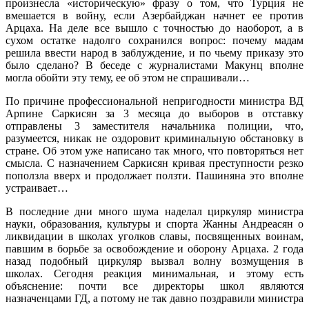
произнесла «историческую» фразу о том, что Турция не
вмешается в войну, если Азербайджан начнет ее против
Арцаха. На деле все вышло с точностью до наоборот, а в
сухом остатке надолго сохранился вопрос: почему мадам
решила ввести народ в заблуждение, и по чьему приказу это
было сделано? В беседе с журналистами Макунц вполне
могла обойти эту тему, ее об этом не спрашивали…
По причине профессиональной непригодности министра ВД
Арпине Саркисян за 3 месяца до выборов в отставку
отправлены 3 заместителя начальника полиции, что,
разумеется, никак не оздоровит криминальную обстановку в
стране. Об этом уже написано так много, что повторяться нет
смысла. С назначением Саркисян кривая преступности резко
поползла вверх и продолжает ползти. Пашиняна это вполне
устраивает…
В последние дни много шума наделал циркуляр министра
науки, образования, культуры и спорта Жанны Андреасян о
ликвидации в школах уголков славы, посвященных воинам,
павшим в борьбе за освобождение и оборону Арцаха. 2 года
назад подобный циркуляр вызвал волну возмущения в
школах. Сегодня реакция минимальная, и этому есть
объяснение: почти все директоры школ являются
назначенцами ГД, а потому не так давно поздравили министра