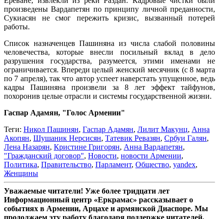
Ереване, извлекли из реки Раздан. Кадровые чистки были
произведены Вардапетян по принципу личной преданности,
Сукиасян не смог пережить кризис, вызванный потерей
работы.
Список назначенцев Пашиняна из числа слабой половины
человечества, которые внесли посильный вклад в дело
разрушения государства, разумеется, этими именами не
ограничивается. Впереди целый женский месячник (с 8 марта
по 7 апреля), так что автор успеет наверстать упущенное, ведь
кадры Пашиняна произвели за 8 лет эффект тайфунов,
похоронив целые отрасли и системы государственной жизни.
Гаспар Адамян, "Голос Армении"
Теги:
Никол Пашинян
,
Гаспар Адамян
,
Лилит Макунц
,
Анна
Акопян
,
Шушаник Нерсисян
,
Татевик Ревазян
,
Србуи Галян
,
Лена Назарян
,
Кристине Григорян
,
Анна Вардапетян
,
"Гражданский договор"
,
Новости
,
новости Армении
,
Политика
,
Правительство
,
Парламент
,
Общество
,
yandex
,
Женщины
Уважаемые читатели! Уже более тридцати лет
Информационный центр «Еркрамас» рассказывает о
событиях в Армении, Арцахе и армянской Диаспоре. Мы
продолжаем эту работу благодаря поддержке читателей,