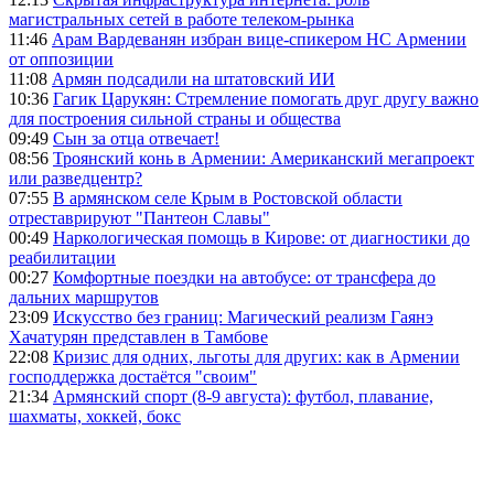
магистральных сетей в работе телеком-рынка
11:46
Арам Вардеванян избран вице-спикером НС Армении
от оппозиции
11:08
Армян подсадили на штатовский ИИ
10:36
Гагик Царукян: Стремление помогать друг другу важно
для построения сильной страны и общества
09:49
Сын за отца отвечает!
08:56
Троянский конь в Армении: Американский мегапроект
или разведцентр?
07:55
В армянском селе Крым в Ростовской области
отреставрируют "Пантеон Славы"
00:49
Наркологическая помощь в Кирове: от диагностики до
реабилитации
00:27
Комфортные поездки на автобусе: от трансфера до
дальних маршрутов
23:09
Искусство без границ: Магический реализм Гаянэ
Хачатурян представлен в Тамбове
22:08
Кризис для одних, льготы для других: как в Армении
господдержка достаётся "своим"
21:34
Армянский спорт (8-9 августа): футбол, плавание,
шахматы, хоккей, бокс