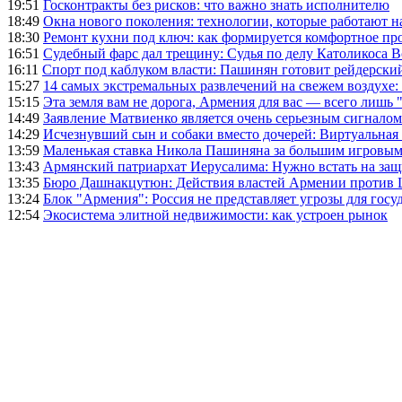
19:51
Госконтракты без рисков: что важно знать исполнителю
18:49
Окна нового поколения: технологии, которые работают н
18:30
Ремонт кухни под ключ: как формируется комфортное пр
16:51
Судебный фарс дал трещину: Судья по делу Католикоса В
16:11
Спорт под каблуком власти: Пашинян готовит рейдерск
15:27
14 самых экстремальных развлечений на свежем воздухе:
15:15
Эта земля вам не дорога, Армения для вас — всего лишь 
14:49
Заявление Матвиенко является очень серьезным сигналом
14:29
Исчезнувший сын и собаки вместо дочерей: Виртуальная
13:59
Маленькая ставка Никола Пашиняна за большим игровым
13:43
Армянский патриархат Иерусалима: Нужно встать на защ
13:35
Бюро Дашнакцутюн: Действия властей Армении против 
13:24
Блок "Армения": Россия не представляет угрозы для гос
12:54
Экосистема элитной недвижимости: как устроен рынок