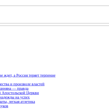
ждет, а Россия теряет терпение
ества и произволе властей
шиняна — правда
й Апостольской Церкви
 надежды на успех
аты, легкая атлетика
жуков