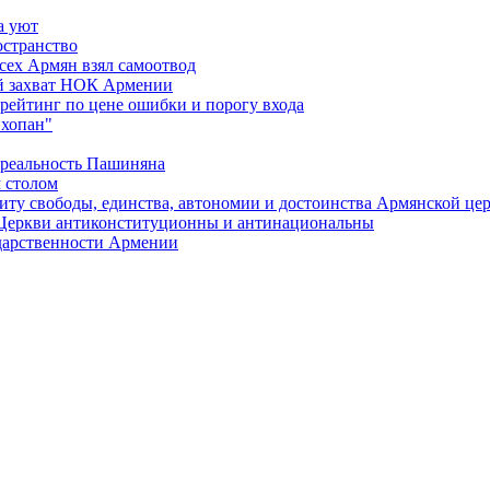
а уют
остранство
сех Армян взял самоотвод
ий захват НОК Армении
 рейтинг по цене ошибки и порогу входа
"хопан"
 реальность Пашиняна
 столом
иту свободы, единства, автономии и достоинства Армянской це
Церкви антиконституционны и антинациональны
ударственности Армении