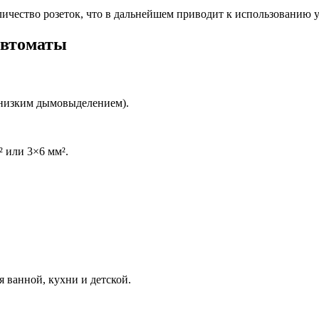
чество розеток, что в дальнейшем приводит к использованию у
 автоматы
 низким дымовыделением).
 или 3×6 мм².
 ванной, кухни и детской.