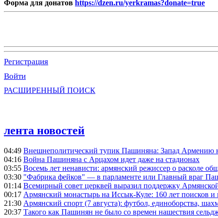
Форма для донатов
https://dzen.ru/yerkramas?donate=true
Регистрация
Войти
РАСШИРЕННЫЙ ПОИСК
лента новостей
04:49
Внешнеполитический тупик Пашиняна: Запад Армению не 
04:16
Война Пашиняна с Арцахом идет даже на стадионах
03:55
Восемь лет ненависти: армянский режиссер о расколе общ
03:30
"Фабрика фейков" — в парламенте или Главный враг Па
01:14
Всемирный совет церквей выразил поддержку Армянско
00:17
Армянский монастырь на Иссык-Куле: 160 лет поисков и
21:30
Армянский спорт (7 августа): футбол, единоборства, шахм
20:37
Такого как Пашинян не было со времен нашествия сельд