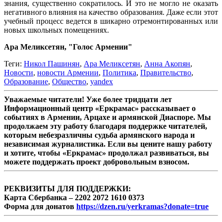
знания, существенно сократилось. И это не могло не оказать
негативного влияния на качество образования. Даже если этот
учебный процесс ведется в шикарно отремонтированных или
новых школьных помещениях.
Ара Меликсетян, "Голос Армении"
Теги:
Никол Пашинян
,
Ара Меликсетян
,
Анна Акопян
,
Новости
,
новости Армении
,
Политика
,
Правительство
,
Образование
,
Общество
,
yandex
Уважаемые читатели! Уже более тридцати лет
Информационный центр «Еркрамас» рассказывает о
событиях в Армении, Арцахе и армянской Диаспоре. Мы
продолжаем эту работу благодаря поддержке читателей,
которым небезразличны судьба армянского народа и
независимая журналистика. Если вы цените нашу работу
и хотите, чтобы «Еркрамас» продолжал развиваться, вы
можете поддержать проект добровольным взносом.
РЕКВИЗИТЫ ДЛЯ ПОДДЕРЖКИ:
Карта Сбербанка – 2202 2072 1610 0373
Форма для донатов
https://dzen.ru/yerkramas?donate=true