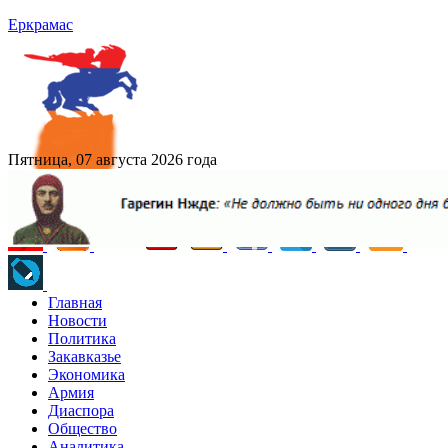
Еркрамас
Пятница, 07 августа 2026 года
Главная
Новости
Политика
Закавказье
Экономика
Армия
Диаспора
Общество
Аналитика