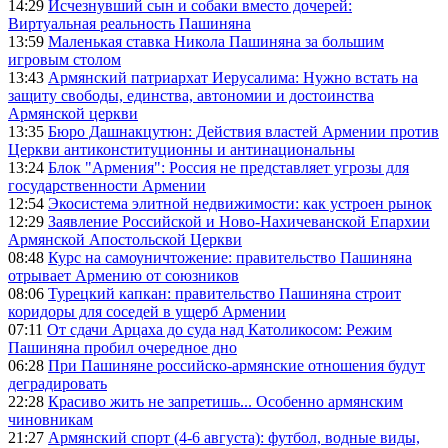
14:29
Исчезнувший сын и собаки вместо дочерей:
Виртуальная реальность Пашиняна
13:59
Маленькая ставка Никола Пашиняна за большим
игровым столом
13:43
Армянский патриархат Иерусалима: Нужно встать на
защиту свободы, единства, автономии и достоинства
Армянской церкви
13:35
Бюро Дашнакцутюн: Действия властей Армении против
Церкви антиконституционны и антинациональны
13:24
Блок "Армения": Россия не представляет угрозы для
государственности Армении
12:54
Экосистема элитной недвижимости: как устроен рынок
12:29
Заявление Российской и Ново-Нахичеванской Епархии
Армянской Апостольской Церкви
08:48
Курс на самоуничтожение: правительство Пашиняна
отрывает Армению от союзников
08:06
Турецкий капкан: правительство Пашиняна строит
коридоры для соседей в ущерб Армении
07:11
От сдачи Арцаха до суда над Католикосом: Режим
Пашиняна пробил очередное дно
06:28
При Пашиняне российско-армянские отношения будут
деградировать
22:28
Красиво жить не запретишь... Особенно армянским
чиновникам
21:27
Армянский спорт (4-6 августа): футбол, водные виды,