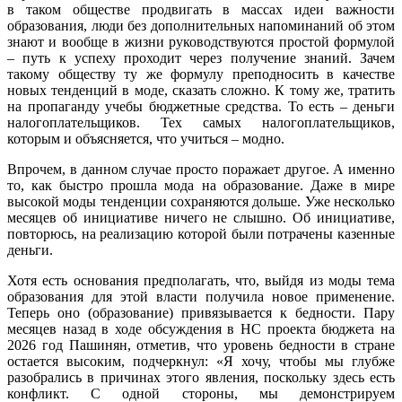
в таком обществе продвигать в массах идеи важности
образования, люди без дополнительных напоминаний об этом
знают и вообще в жизни руководствуются простой формулой
– путь к успеху проходит через получение знаний. Зачем
такому обществу ту же формулу преподносить в качестве
новых тенденций в моде, сказать сложно. К тому же, тратить
на пропаганду учебы бюджетные средства. То есть – деньги
налогоплательщиков. Тех самых налогоплательщиков,
которым и объясняется, что учиться – модно.
Впрочем, в данном случае просто поражает другое. А именно
то, как быстро прошла мода на образование. Даже в мире
высокой моды тенденции сохраняются дольше. Уже несколько
месяцев об инициативе ничего не слышно. Об инициативе,
повторюсь, на реализацию которой были потрачены казенные
деньги.
Хотя есть основания предполагать, что, выйдя из моды тема
образования для этой власти получила новое применение.
Теперь оно (образование) привязывается к бедности. Пару
месяцев назад в ходе обсуждения в НС проекта бюджета на
2026 год Пашинян, отметив, что уровень бедности в стране
остается высоким, подчеркнул: «Я хочу, чтобы мы глубже
разобрались в причинах этого явления, поскольку здесь есть
конфликт. С одной стороны, мы демонстрируем