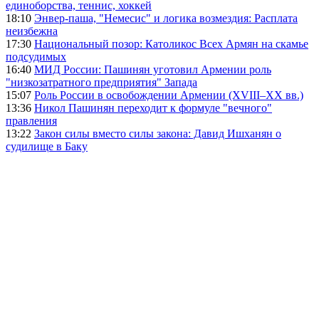
единоборства, теннис, хоккей
18:10
Энвер-паша, "Немесис" и логика возмездия: Расплата
неизбежна
17:30
Национальный позор: Католикос Всех Армян на скамье
подсудимых
16:40
МИД России: Пашинян уготовил Армении роль
"низкозатратного предприятия" Запада
15:07
Роль России в освобождении Армении (XVIII–XX вв.)
13:36
Никол Пашинян переходит к формуле "вечного"
правления
13:22
Закон силы вместо силы закона: Давид Ишханян о
судилище в Баку