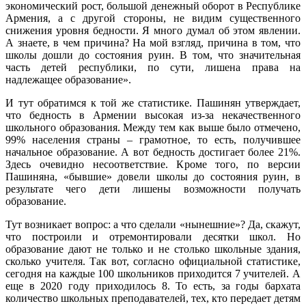
экономический рост, большой денежный оборот в Республике
Армения, а с другой стороны, не видим существенного
снижения уровня бедности. Я много думал об этом явлении.
А знаете, в чем причина? На мой взгляд, причина в том, что
школы дошли до состояния руин. В том, что значительная
часть детей республики, по сути, лишена права на
надлежащее образование».
И тут обратимся к той же статистике. Пашинян утверждает,
что бедность в Армении высокая из-за некачественного
школьного образования. Между тем как выше было отмечено,
99% населения страны – грамотное, то есть, получившее
начальное образование. А вот бедность достигает более 21%.
Здесь очевидно несоответствие. Кроме того, по версии
Пашиняна, «бывшие» довели школы до состояния руин, в
результате чего дети лишены возможности получать
образование.
Тут возникает вопрос: а что сделали «нынешние»? Да, скажут,
что построили и отремонтировали десятки школ. Но
образование дают не только и не столько школьные здания,
сколько учителя. Так вот, согласно официальной статистике,
сегодня на каждые 100 школьников приходится 7 учителей. А
еще в 2020 году приходилось 8. То есть, за годы бархата
количество школьных преподавателей, тех, кто передает детям