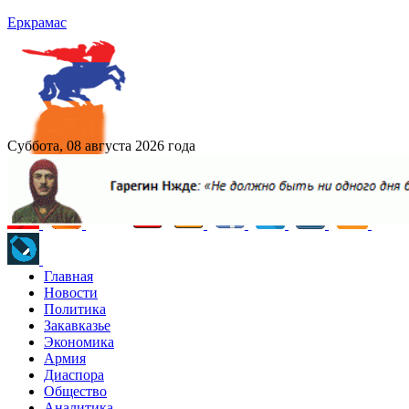
Еркрамас
Суббота, 08 августа 2026 года
Главная
Новости
Политика
Закавказье
Экономика
Армия
Диаспора
Общество
Аналитика