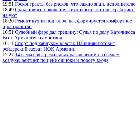
19:51
Госконтракты без рисков: что важно знать исполнителю
18:49
Окна нового поколения: технологии, которые работают
на уют
18:30
Ремонт кухни под ключ: как формируется комфортное
пространство
16:51
Судебный фарс дал трещину: Судья по делу Католикоса
Всех Армян взял самоотвод
16:11
Спорт под каблуком власти: Пашинян готовит
рейдерский захват НОК Армении
15:27
14 самых экстремальных развлечений на свежем
воздухе: рейтинг по цене ошибки и порогу входа