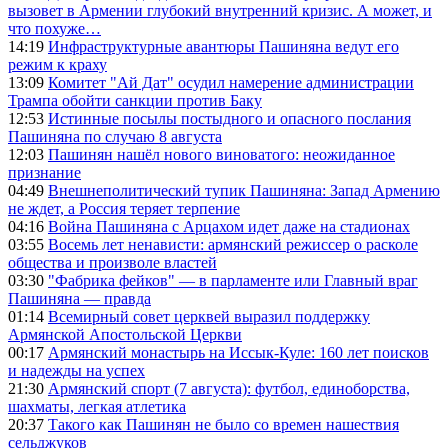
вызовет в Армении глубокий внутренний кризис. А может, и
что похуже…
14:19
Инфраструктурные авантюры Пашиняна ведут его
режим к краху
13:09
Комитет "Ай Дат" осудил намерение администрации
Трампа обойти санкции против Баку
12:53
Истинные посылы постыдного и опасного послания
Пашиняна по случаю 8 августа
12:03
Пашинян нашёл нового виноватого: неожиданное
признание
04:49
Внешнеполитический тупик Пашиняна: Запад Армению
не ждет, а Россия теряет терпение
04:16
Война Пашиняна с Арцахом идет даже на стадионах
03:55
Восемь лет ненависти: армянский режиссер о расколе
общества и произволе властей
03:30
"Фабрика фейков" — в парламенте или Главный враг
Пашиняна — правда
01:14
Всемирный совет церквей выразил поддержку
Армянской Апостольской Церкви
00:17
Армянский монастырь на Иссык-Куле: 160 лет поисков
и надежды на успех
21:30
Армянский спорт (7 августа): футбол, единоборства,
шахматы, легкая атлетика
20:37
Такого как Пашинян не было со времен нашествия
сельджуков