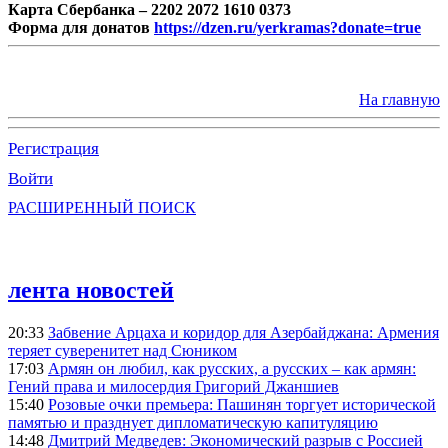
Карта Сбербанка – 2202 2072 1610 0373
Форма для донатов
https://dzen.ru/yerkramas?donate=true
На главную
Регистрация
Войти
РАСШИРЕННЫЙ ПОИСК
лента новостей
20:33
Забвение Арцаха и коридор для Азербайджана: Армения
теряет суверенитет над Сюником
17:03
Армян он любил, как русских, а русских – как армян:
Гений права и милосердия Григорий Джаншиев
15:40
Розовые очки премьера: Пашинян торгует исторической
памятью и празднует дипломатическую капитуляцию
14:48
Дмитрий Медведев: Экономический разрыв с Россией