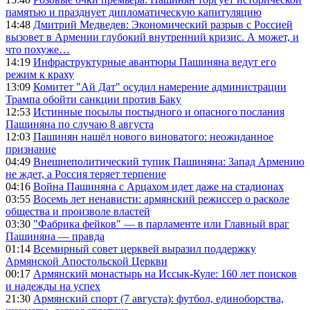
памятью и празднует дипломатическую капитуляцию
14:48
Дмитрий Медведев: Экономический разрыв с Россией
вызовет в Армении глубокий внутренний кризис. А может, и
что похуже…
14:19
Инфраструктурные авантюры Пашиняна ведут его
режим к краху
13:09
Комитет "Ай Дат" осудил намерение администрации
Трампа обойти санкции против Баку
12:53
Истинные посылы постыдного и опасного послания
Пашиняна по случаю 8 августа
12:03
Пашинян нашёл нового виноватого: неожиданное
признание
04:49
Внешнеполитический тупик Пашиняна: Запад Армению
не ждет, а Россия теряет терпение
04:16
Война Пашиняна с Арцахом идет даже на стадионах
03:55
Восемь лет ненависти: армянский режиссер о расколе
общества и произволе властей
03:30
"Фабрика фейков" — в парламенте или Главный враг
Пашиняна — правда
01:14
Всемирный совет церквей выразил поддержку
Армянской Апостольской Церкви
00:17
Армянский монастырь на Иссык-Куле: 160 лет поисков
и надежды на успех
21:30
Армянский спорт (7 августа): футбол, единоборства,