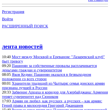
Регистрация
Войти
РАСШИРЕННЫЙ ПОИСК
лента новостей
10:40
Мост между Москвой и Ереваном: "Лазаревский клуб"
бьет тревогу
09:20
Пашинян за собственные провалы расплачивается
деньгами граждан и суверенитетом
08:05
Яков Кедми: Пашинян оказался в безвыходном
положении со всех сторон
00:01
Хранители традиций из Чалтыря: семья донских армян
признана лучшей в России
20:33
Забвение Арцаха и коридор для Азербайджана: Армения
теряет суверенитет над Сюником
17:03
Армян он любил, как русских, а русских – как армян:
Гений права и милосердия Григорий Джаншиев
15:40
Розовые очки премьера: Пашинян торгует исторической