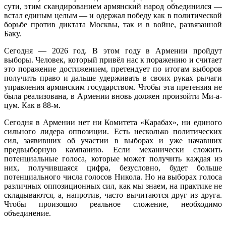
сути, этим скандированием армянский народ объединился —
встал единым целым — и одержал победу как в политической
борьбе против диктата Москвы, так и в войне, развязанной
Баку.
Сегодня — 2026 год. В этом году в Армении пройдут
выборы. Человек, который привёл нас к поражению и считает
это поражение достижением, претендует по итогам выборов
получить право и дальше удерживать в своих руках рычаги
управления армянским государством. Чтобы эта претензия не
была реализована, в Армении вновь должен произойти Ми-а-
цум. Как в 88-м.
Сегодня в Армении нет ни Комитета «Карабах», ни единого
сильного лидера оппозиции. Есть несколько политических
сил, заявивших об участии в выборах и уже начавших
предвыборную кампанию. Если механически сложить
потенциальные голоса, которые может получить каждая из
них, получившаяся цифра, безусловно, будет больше
потенциального числа голосов Никола. Но на выборах голоса
различных оппозиционных сил, как мы знаем, на практике не
складываются, а, напротив, часто вычитаются друг из друга.
Чтобы произошло реальное сложение, необходимо
объединение.