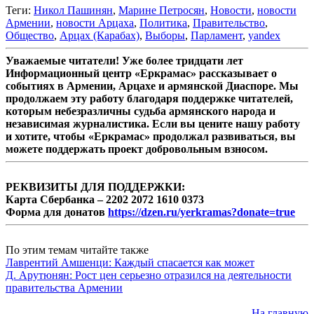
Теги:
Никол Пашинян
,
Марине Петросян
,
Новости
,
новости
Армении
,
новости Арцаха
,
Политика
,
Правительство
,
Общество
,
Арцах (Карабах)
,
Выборы
,
Парламент
,
yandex
Уважаемые читатели! Уже более тридцати лет
Информационный центр «Еркрамас» рассказывает о
событиях в Армении, Арцахе и армянской Диаспоре. Мы
продолжаем эту работу благодаря поддержке читателей,
которым небезразличны судьба армянского народа и
независимая журналистика. Если вы цените нашу работу
и хотите, чтобы «Еркрамас» продолжал развиваться, вы
можете поддержать проект добровольным взносом.
РЕКВИЗИТЫ ДЛЯ ПОДДЕРЖКИ:
Карта Сбербанка – 2202 2072 1610 0373
Форма для донатов
https://dzen.ru/yerkramas?donate=true
По этим темам читайте также
Лаврентий Амшенци: Каждый спасается как может
Д. Арутюнян: Рост цен серьезно отразился на деятельности
правительства Армении
На главную