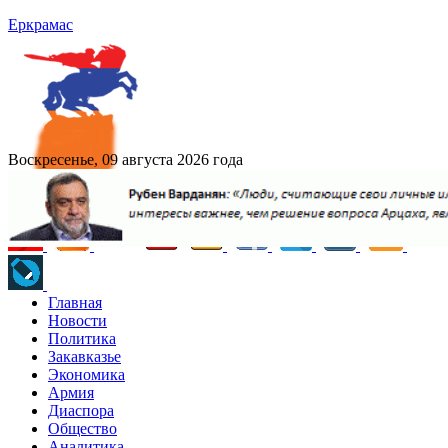
Еркрамас
Воскресенье, 09 августа 2026 года
Главная
Новости
Политика
Закавказье
Экономика
Армия
Диаспора
Общество
Аналитика