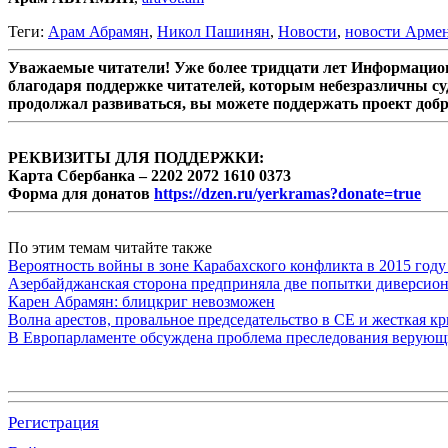
Теги:
Арам Абрамян
,
Никол Пашинян
,
Новости
,
новости Арме
Уважаемые читатели! Уже более тридцати лет Информацион
благодаря поддержке читателей, которым небезразличны су
продолжал развиваться, вы можете поддержать проект доб
РЕКВИЗИТЫ ДЛЯ ПОДДЕРЖКИ:
Карта Сбербанка – 2202 2072 1610 0373
Форма для донатов
https://dzen.ru/yerkramas?donate=true
По этим темам читайте также
Вероятность войны в зоне Карабахского конфликта в 2015 году
Азербайджанская сторона предприняла две попытки диверсио
Карен Абрамян: блицкриг невозможен
Волна арестов, провальное председательство в СЕ и жесткая кр
В Европарламенте обсуждена проблема преследования верую
Регистрация