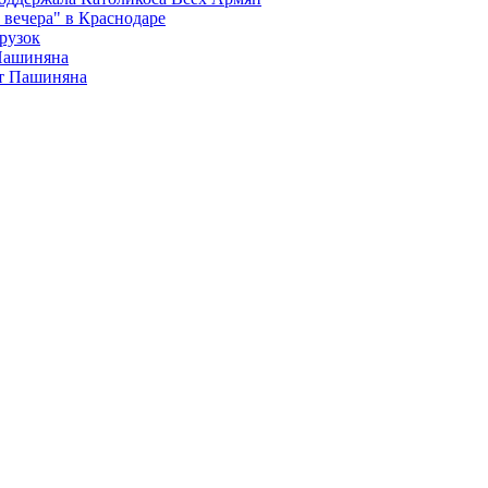
вечера" в Краснодаре
рузок
 Пашиняна
от Пашиняна