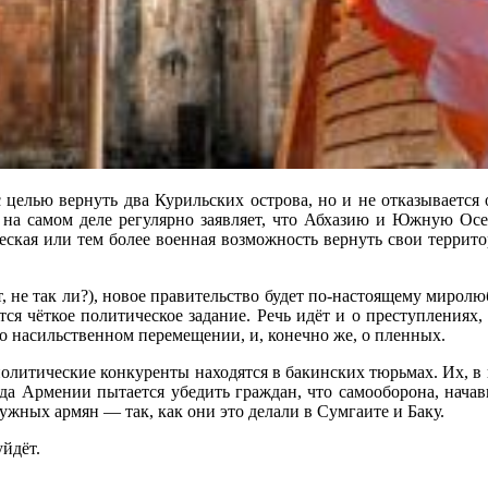
 целью вернуть два Курильских острова, но и не отказывается 
, на самом деле регулярно заявляет, что Абхазию и Южную Осе
ческая или тем более военная возможность вернуть свои террито
ёт, не так ли?), новое правительство будет по-настоящему мир
тся чёткое политическое задание. Речь идёт и о преступления
о насильственном перемещении, и, конечно же, о пленных.
олитические конкуренты находятся в бакинских тюрьмах. Их, в 
да Армении пытается убедить граждан, что самооборона, начавш
жных армян — так, как они это делали в Сумгаите и Баку.
уйдёт.