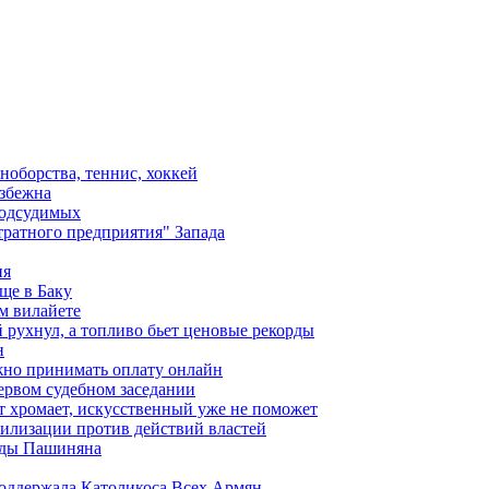
ноборства, теннис, хоккей
избежна
подсудимых
ратного предприятия" Запада
ия
ще в Баку
м вилайете
 рухнул, а топливо бьет ценовые рекорды
н
жно принимать оплату онлайн
ервом судебном заседании
т хромает, искусственный уже не поможет
илизации против действий властей
анды Пашиняна
поддержала Католикоса Всех Армян