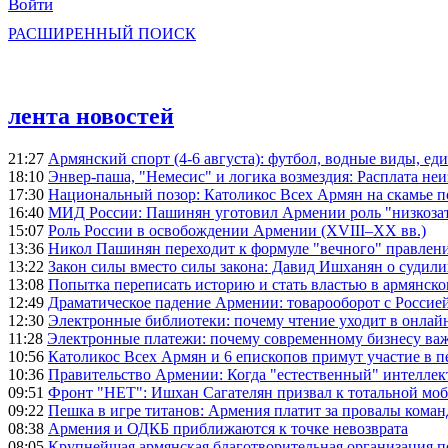
Войти
РАСШИРЕННЫЙ ПОИСК
лента новостей
21:27
Армянский спорт (4-6 августа): футбол, водные виды, еди
18:10
Энвер-паша, "Немесис" и логика возмездия: Расплата не
17:30
Национальный позор: Католикос Всех Армян на скамье 
16:40
МИД России: Пашинян уготовил Армении роль "низкозат
15:07
Роль России в освобождении Армении (XVIII–XX вв.)
13:36
Никол Пашинян переходит к формуле "вечного" правлен
13:22
Закон силы вместо силы закона: Давид Ишханян о судили
13:08
Попытка переписать историю и стать властью в армянско
12:49
Драматическое падение Армении: товарооборот с Россией
12:30
Электронные библиотеки: почему чтение уходит в онлай
11:28
Электронные платежи: почему современному бизнесу ва
10:56
Католикос Всех Армян и 6 епископов примут участие в п
10:36
Правительство Армении: Когда "естественный" интеллек
09:51
Фронт "НЕТ": Ишхан Сагателян призвал к тотальной моб
09:22
Пешка в игре титанов: Армения платит за провалы ком
08:38
Армения и ОДКБ приближаются к точке невозврата
08:05
Крупнейшая армянская благотворительная организация 