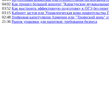
04:02
Как прошел большой концерт "Карасунские музыкальные 
03:52
Как выстроить эффективную подготовку к ОГЭ без перег
03:15
Кабинет застоя или Управленческая кома правительства
02:48
Цифровая капитуляция Армении или "Троянский конь" 
21:36
Рынок упаковки для напитков: требования бизнеса