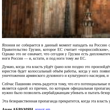
Япония не собирается в данный момент нападать на Россию с
Правительство Грузии, которое ЕС считает «пророссийским»
Однако это не означает, что сегодня у Грузии есть дипломати
ноги России — и, кстати, и под ноги тому же ЕС.
Думаю, когда эта власть уйдёт (рано или поздно это произойд
юристов будет колоссальный объём работы, когда у них появи
уничтожении армянского духовного и культурного наследия, и 
Сейчас Пашинян очень радуется тому, что его потенциальные п
является одной из причин, по которым официальная пропаган
нужно было позволить азербайджанцам убивать и пытать безору
Эта безнравственная пропаганда прекратится, когда эта власть 
Арам АБРАМЯН
,
aravot.am