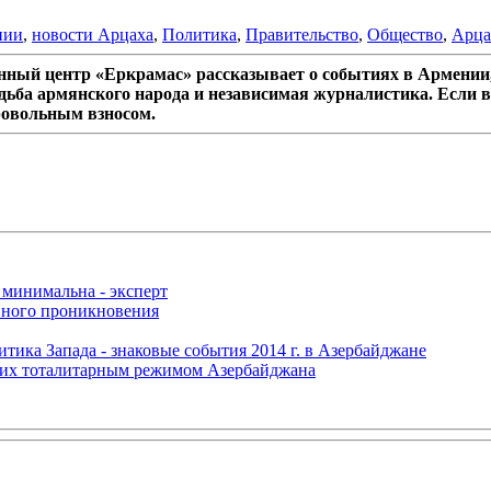
нии
,
новости Арцаха
,
Политика
,
Правительство
,
Общество
,
Арца
ный центр «Еркрамас» рассказывает о событиях в Армении,
дьба армянского народа и независимая журналистика. Если в
ровольным взносом.
 минимальна - эксперт
нного проникновения
итика Запада - знаковые события 2014 г. в Азербайджане
щих тоталитарным режимом Азербайджана