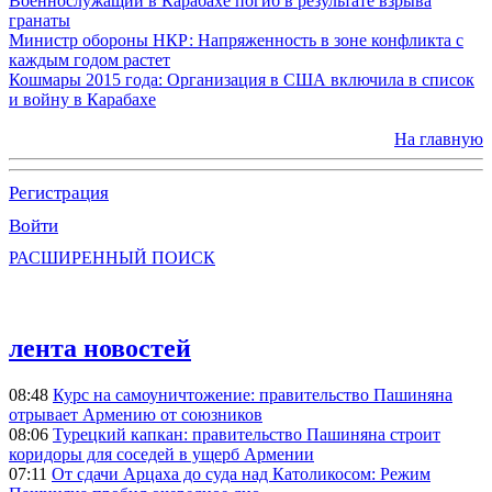
Военнослужащий в Карабахе погиб в результате взрыва
гранаты
Министр обороны НКР: Напряженность в зоне конфликта с
каждым годом растет
Кошмары 2015 года: Организация в США включила в список
и войну в Карабахе
На главную
Регистрация
Войти
РАСШИРЕННЫЙ ПОИСК
лента новостей
08:48
Курс на самоуничтожение: правительство Пашиняна
отрывает Армению от союзников
08:06
Турецкий капкан: правительство Пашиняна строит
коридоры для соседей в ущерб Армении
07:11
От сдачи Арцаха до суда над Католикосом: Режим