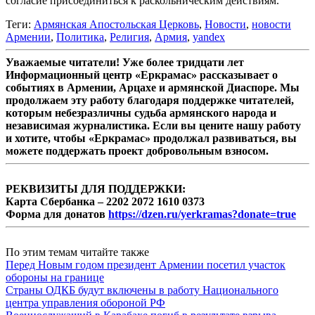
согласие присоединиться к раскольническим действиям.
Теги:
Армянская Апостольская Церковь
,
Новости
,
новости
Армении
,
Политика
,
Религия
,
Армия
,
yandex
Уважаемые читатели! Уже более тридцати лет
Информационный центр «Еркрамас» рассказывает о
событиях в Армении, Арцахе и армянской Диаспоре. Мы
продолжаем эту работу благодаря поддержке читателей,
которым небезразличны судьба армянского народа и
независимая журналистика. Если вы цените нашу работу
и хотите, чтобы «Еркрамас» продолжал развиваться, вы
можете поддержать проект добровольным взносом.
РЕКВИЗИТЫ ДЛЯ ПОДДЕРЖКИ:
Карта Сбербанка – 2202 2072 1610 0373
Форма для донатов
https://dzen.ru/yerkramas?donate=true
По этим темам читайте также
Перед Новым годом президент Армении посетил участок
обороны на границе
Страны ОДКБ будут включены в работу Национального
центра управления обороной РФ