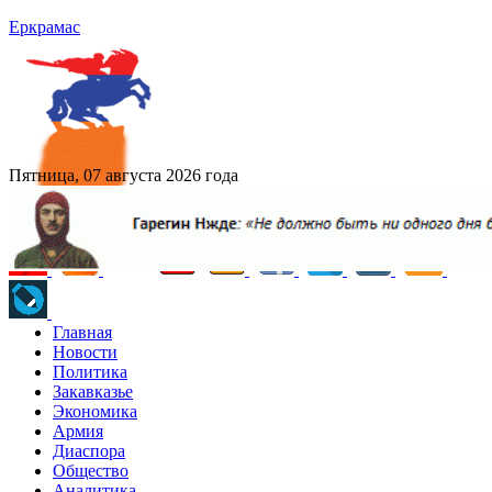
Еркрамас
Пятница, 07 августа 2026 года
Главная
Новости
Политика
Закавказье
Экономика
Армия
Диаспора
Общество
Аналитика