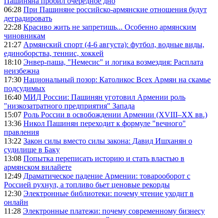
Пашиняна пробил очередное дно
06:28
При Пашиняне российско-армянские отношения будут
деградировать
22:28
Красиво жить не запретишь... Особенно армянским
чиновникам
21:27
Армянский спорт (4-6 августа): футбол, водные виды,
единоборства, теннис, хоккей
18:10
Энвер-паша, "Немесис" и логика возмездия: Расплата
неизбежна
17:30
Национальный позор: Католикос Всех Армян на скамье
подсудимых
16:40
МИД России: Пашинян уготовил Армении роль
"низкозатратного предприятия" Запада
15:07
Роль России в освобождении Армении (XVIII–XX вв.)
13:36
Никол Пашинян переходит к формуле "вечного"
правления
13:22
Закон силы вместо силы закона: Давид Ишханян о
судилище в Баку
13:08
Попытка переписать историю и стать властью в
армянском вилайете
12:49
Драматическое падение Армении: товарооборот с
Россией рухнул, а топливо бьет ценовые рекорды
12:30
Электронные библиотеки: почему чтение уходит в
онлайн
11:28
Электронные платежи: почему современному бизнесу