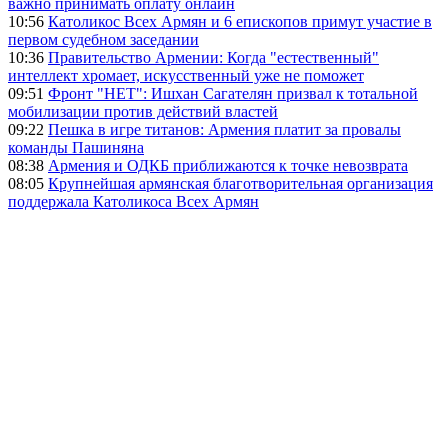
важно принимать оплату онлайн
10:56
Католикос Всех Армян и 6 епископов примут участие в
первом судебном заседании
10:36
Правительство Армении: Когда "естественный"
интеллект хромает, искусственный уже не поможет
09:51
Фронт "НЕТ": Ишхан Сагателян призвал к тотальной
мобилизации против действий властей
09:22
Пешка в игре титанов: Армения платит за провалы
команды Пашиняна
08:38
Армения и ОДКБ приближаются к точке невозврата
08:05
Крупнейшая армянская благотворительная организация
поддержала Католикоса Всех Армян