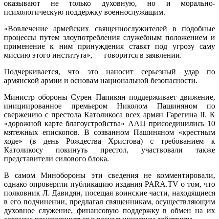
оказывают не только духовную, но и морально-
психологическую поддержку военнослужащим.
«Вовлечение армейских священнослужителей в подобные
процессы путем злоупотребления служебным положением и
применение к ним принуждения ставят под угрозу саму
миссию этого института», — говорится в заявлении.
Подчеркивается, что это наносит серьезный удар по
армянской армии и основам национальной безопасности.
Министр обороны Сурен Папикян поддерживает движение,
инициированное премьером Николом Пашиняном по
свержению с престола Католикоса всех армян Гарегина II. К
«дорожной карте благоустройства» ААЦ присоединились 10
мятежных епископов. В созванном Пашиняном «крестным
ходе» (в день Рождества Христова) с требованием к
Католикосу покинуть престол, участвовали также
представители силового блока.
В самом Минобороны эти сведения не комментировали,
однако опровергли публикацию издания PARA.TV о том, что
полковник Л. Давидян, посещая воинские части, находящиеся
в его подчинении, предлагал священникам, осуществляющим
духовное служение, финансовую поддержку в обмен на их