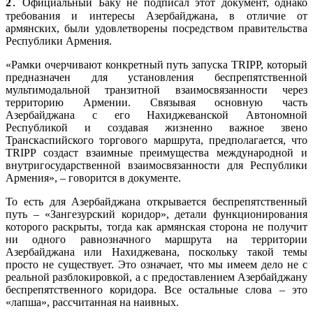
2
․ Официальный Баку не подписал этот документ, однако
требования и интересы Азербайджана, в отличие от
армянских, были удовлетворены посредством правительства
Республики Армения.
«Рамки очерчивают конкретный путь запуска TRIPP, который
предназначен для установления беспрепятственной
мультимодальной транзитной взаимосвязанности через
территорию Армении. Связывая основную часть
Азербайджана с его Нахиджеванской Автономной
Республикой и создавая жизненно важное звено
Транскаспийского торгового маршрута, предполагается, что
TRIPP создаст взаимные преимущества международной и
внутригосударственной взаимосвязанности для Республики
Армения», – говорится в документе.
То есть для Азербайджана открывается беспрепятственный
путь – «Зангезурский коридор», детали функционирования
которого раскрыты, тогда как армянская сторона не получит
ни одного равнозначного маршрута на территории
Азербайджана или Нахиджевана, поскольку такой темы
просто не существует. Это означает, что мы имеем дело не с
реальной разблокировкой, а с предоставлением Азербайджану
беспрепятственного коридора. Все остальные слова – это
«лапша», рассчитанная на наивных.