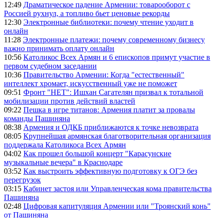
12:49
Драматическое падение Армении: товарооборот с
Россией рухнул, а топливо бьет ценовые рекорды
12:30
Электронные библиотеки: почему чтение уходит в
онлайн
11:28
Электронные платежи: почему современному бизнесу
важно принимать оплату онлайн
10:56
Католикос Всех Армян и 6 епископов примут участие в
первом судебном заседании
10:36
Правительство Армении: Когда "естественный"
интеллект хромает, искусственный уже не поможет
09:51
Фронт "НЕТ": Ишхан Сагателян призвал к тотальной
мобилизации против действий властей
09:22
Пешка в игре титанов: Армения платит за провалы
команды Пашиняна
08:38
Армения и ОДКБ приближаются к точке невозврата
08:05
Крупнейшая армянская благотворительная организация
поддержала Католикоса Всех Армян
04:02
Как прошел большой концерт "Карасунские
музыкальные вечера" в Краснодаре
03:52
Как выстроить эффективную подготовку к ОГЭ без
перегрузок
03:15
Кабинет застоя или Управленческая кома правительства
Пашиняна
02:48
Цифровая капитуляция Армении или "Троянский конь"
от Пашиняна