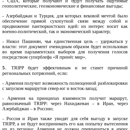
- США, которые получают и будут получать ощутимые
геополитические, геоэкономические и финансовые выгоды;
- Азербайджан и Турция, для которых вековой мечтой было
обеспечение прямой сухопутной связи между собой и
продвижение пантюркистских идей: их интерес носит как
военно-политический, так и экономический характер;
- Никол Пашинян, чья единственная цель – удержаться у
власти: этот документ очевидным образом будет использован
во время парламентских выборов для получения голосов
посредством суперблефа «Я принёс мир».
5
․ TRIPP будет эффективным и не станет причиной
региональных потрясений, если:
- Армения получит возможность полноценной разблокировки
с запуском маршрутов север-юг и восток-запад;
- Армения на принципах взаимности получит маршрут,
равнозначный TRIPP: через Нахиджеван – в Иран, через
Азербайджан – в Россию;
- Россия и Иран также увидят для себя выгоду в запуске
TRIPP, а не будут воспринимать его как попытку вытеснения
их из региона: Армения не должна превращаться в арену