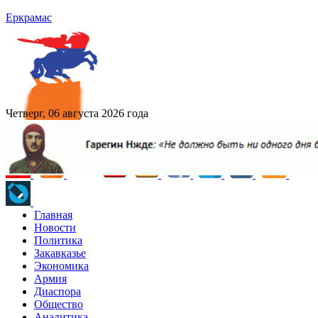
Еркрамас
Четверг, 06 августа 2026 года
Главная
Новости
Политика
Закавказье
Экономика
Армия
Диаспора
Общество
Аналитика