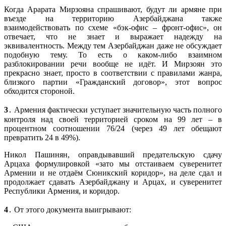
Когда Арарата Мирзояна спрашивают, будут ли армяне при
въезде на территорию Азербайджана также
взаимодействовать по схеме «бэк-офис – фронт-офис», он
отвечает, что не знает и выражает надежду на
эквивалентность. Между тем Азербайджан даже не обсуждает
подобную тему. То есть о каком-либо взаимном
разблокировании речи вообще не идёт. И Мирзоян это
прекрасно знает, просто в соответствии с правилами жанра,
близкого партии «Гражданский договор», этот вопрос
обходится стороной.
3
․ Армения фактически уступает значительную часть полного
контроля над своей территорией сроком на 99 лет – в
процентном соотношении 76/24 (через 49 лет обещают
превратить 24 в 49%).
Никол Пашинян, оправдывавший предательскую сдачу
Арцаха формулировкой «зато мы отстаиваем суверенитет
Армении и не отдаём Сюникский коридор», на деле сдал и
продолжает сдавать Азербайджану и Арцах, и суверенитет
Республики Армения, и коридор.
4
․ От этого документа выигрывают: