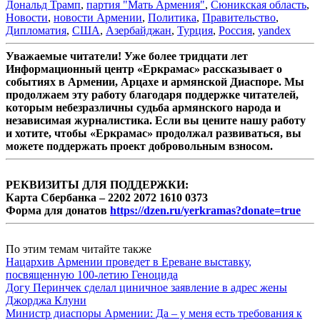
Дональд Трамп
,
партия "Мать Армения"
,
Сюникская область
,
Новости
,
новости Армении
,
Политика
,
Правительство
,
Дипломатия
,
США
,
Азербайджан
,
Турция
,
Россия
,
yandex
Уважаемые читатели! Уже более тридцати лет
Информационный центр «Еркрамас» рассказывает о
событиях в Армении, Арцахе и армянской Диаспоре. Мы
продолжаем эту работу благодаря поддержке читателей,
которым небезразличны судьба армянского народа и
независимая журналистика. Если вы цените нашу работу
и хотите, чтобы «Еркрамас» продолжал развиваться, вы
можете поддержать проект добровольным взносом.
РЕКВИЗИТЫ ДЛЯ ПОДДЕРЖКИ:
Карта Сбербанка – 2202 2072 1610 0373
Форма для донатов
https://dzen.ru/yerkramas?donate=true
По этим темам читайте также
Нацархив Армении проведет в Ереване выставку,
посвященную 100-летию Геноцида
Догу Перинчек сделал циничное заявление в адрес жены
Джорджа Клуни
Министр диаспоры Армении: Да – у меня есть требования к