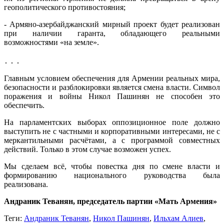
геополитического противостояния;
- Армяно-азербайджанский мирный проект будет реализован
при наличии гаранта, обладающего реальными
возможностями «на земле».
․ ․ ․
Главным условием обеспечения для Армении реальных мира,
безопасности и разблокировки является смена власти. Символ
поражения и войны Никол Пашинян не способен это
обеспечить.
На парламентских выборах оппозиционное поле должно
выступить не с частными и корпоративными интересами, не с
меркантильными расчётами, а с программой совместных
действий. Только в этом случае возможен успех.
Мы сделаем всё, чтобы повестка дня по смене власти и
формированию национального руководства была
реализована.
Андраник Теванян, председатель партии «Мать Армения»
Теги:
Андраник Теванян
,
Никол Пашинян
,
Ильхам Алиев
,