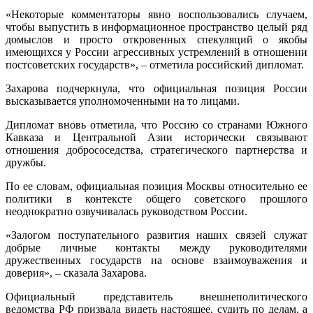
«Некоторые комментаторы явно воспользовались случаем,
чтобы выпустить в информационное пространство целый ряд
домыслов и просто откровенных спекуляций о якобы
имеющихся у России агрессивных устремлений в отношении
постсоветских государств», – отметила российский дипломат.
Захарова подчеркнула, что официальная позиция России
высказывается уполномоченными на то лицами.
Дипломат вновь отметила, что Россию со странами Южного
Кавказа и Центральной Азии исторически связывают
отношения добрососедства, стратегического партнерства и
дружбы.
По ее словам, официальная позиция Москвы относительно ее
политики в контексте общего советского прошлого
неоднократно озвучивалась руководством России.
«Залогом поступательного развития наших связей служат
добрые личные контакты между руководителями
дружественных государств на основе взаимоуважения и
доверия», – сказала Захарова.
Официальный представитель внешнеполитического
ведомства РФ призвала видеть настоящее, судить по делам, а