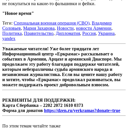
не покупаться на какие-то фальшивки и фейки.
"Новое время"
Теги:
Специальная военная операция (СВО)
,
Владимир
Соловьев
,
Мария Захарова
,
Новости
,
новости Армении
,
Политика
,
Правительство
,
Дипломатия
,
Россия
,
Украина
,
yandex
Уважаемые читатели! Уже более тридцати лет
Информационный центр «Еркрамас» рассказывает о
событиях в Армении, Арцахе и армянской Диаспоре. Мы
продолжаем эту работу благодаря поддержке читателей,
которым небезразличны судьба армянского народа и
независимая журналистика. Если вы цените нашу работу
и хотите, чтобы «Еркрамас» продолжал развиваться, вы
можете поддержать проект добровольным взносом.
РЕКВИЗИТЫ ДЛЯ ПОДДЕРЖКИ:
Карта Сбербанка – 2202 2072 1610 0373
Форма для донатов
https://dzen.ru/yerkramas?donate=true
По этим темам читайте также