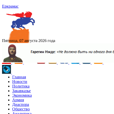
Еркрамас
Пятница, 07 августа 2026 года
Главная
Новости
Политика
Закавказье
Экономика
Армия
Диаспора
Общество
Аналитика