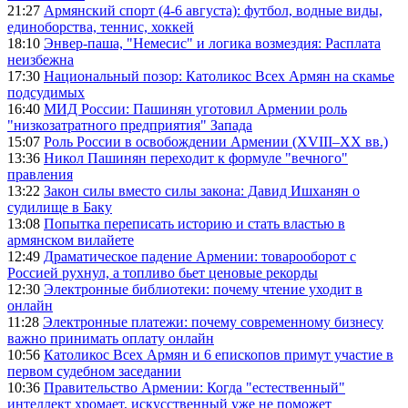
21:27
Армянский спорт (4-6 августа): футбол, водные виды,
единоборства, теннис, хоккей
18:10
Энвер-паша, "Немесис" и логика возмездия: Расплата
неизбежна
17:30
Национальный позор: Католикос Всех Армян на скамье
подсудимых
16:40
МИД России: Пашинян уготовил Армении роль
"низкозатратного предприятия" Запада
15:07
Роль России в освобождении Армении (XVIII–XX вв.)
13:36
Никол Пашинян переходит к формуле "вечного"
правления
13:22
Закон силы вместо силы закона: Давид Ишханян о
судилище в Баку
13:08
Попытка переписать историю и стать властью в
армянском вилайете
12:49
Драматическое падение Армении: товарооборот с
Россией рухнул, а топливо бьет ценовые рекорды
12:30
Электронные библиотеки: почему чтение уходит в
онлайн
11:28
Электронные платежи: почему современному бизнесу
важно принимать оплату онлайн
10:56
Католикос Всех Армян и 6 епископов примут участие в
первом судебном заседании
10:36
Правительство Армении: Когда "естественный"
интеллект хромает, искусственный уже не поможет