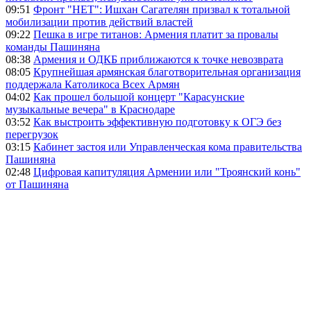
09:51
Фронт "НЕТ": Ишхан Сагателян призвал к тотальной
мобилизации против действий властей
09:22
Пешка в игре титанов: Армения платит за провалы
команды Пашиняна
08:38
Армения и ОДКБ приближаются к точке невозврата
08:05
Крупнейшая армянская благотворительная организация
поддержала Католикоса Всех Армян
04:02
Как прошел большой концерт "Карасунские
музыкальные вечера" в Краснодаре
03:52
Как выстроить эффективную подготовку к ОГЭ без
перегрузок
03:15
Кабинет застоя или Управленческая кома правительства
Пашиняна
02:48
Цифровая капитуляция Армении или "Троянский конь"
от Пашиняна