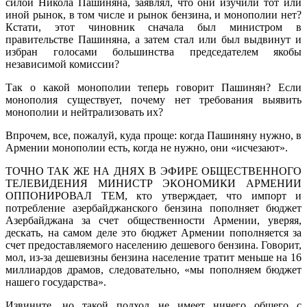
силой Никола Пашиняна, заявлял, что они изучили тот или
иной рынок, в том числе и рынок бензина, и монополии нет?
Кстати, этот чиновник сначала был министром в
правительстве Пашиняна, а затем стал или был выдвинут и
избран голосами большинства председателем якобы
независимой комиссии?
Так о какой монополии теперь говорит Пашинян? Если
монополия существует, почему нет требования выявить
монополии и нейтрализовать их?
Впрочем, все, пожалуй, куда проще: когда Пашиняну нужно, в
Армении монополии есть, когда не нужно, они «исчезают».
ТОЧНО ТАК ЖЕ НА ДНЯХ В ЭФИРЕ ОБЩЕСТВЕННОГО
ТЕЛЕВИДЕНИЯ МИНИСТР ЭКОНОМИКИ АРМЕНИИ
ОППОНИРОВАЛ ТЕМ, кто утверждает, что импорт и
потребление азербайджанского бензина пополняет бюджет
Азербайджана за счет общественности Армении, уверяя,
дескать, на самом деле это бюджет Армении пополняется за
счет предоставляемого населению дешевого бензина. Говорит,
мол, из-за дешевизны бензина население тратит меньше на 16
миллиардов драмов, следовательно, «мы пополняем бюджет
нашего государства».
Извините, но такой подход не имеет ничего общего с