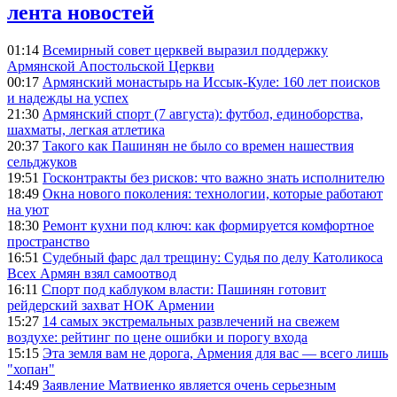
лента новостей
01:14
Всемирный совет церквей выразил поддержку
Армянской Апостольской Церкви
00:17
Армянский монастырь на Иссык-Куле: 160 лет поисков
и надежды на успех
21:30
Армянский спорт (7 августа): футбол, единоборства,
шахматы, легкая атлетика
20:37
Такого как Пашинян не было со времен нашествия
сельджуков
19:51
Госконтракты без рисков: что важно знать исполнителю
18:49
Окна нового поколения: технологии, которые работают
на уют
18:30
Ремонт кухни под ключ: как формируется комфортное
пространство
16:51
Судебный фарс дал трещину: Судья по делу Католикоса
Всех Армян взял самоотвод
16:11
Спорт под каблуком власти: Пашинян готовит
рейдерский захват НОК Армении
15:27
14 самых экстремальных развлечений на свежем
воздухе: рейтинг по цене ошибки и порогу входа
15:15
Эта земля вам не дорога, Армения для вас — всего лишь
"хопан"
14:49
Заявление Матвиенко является очень серьезным