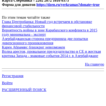
Карта Сбербанка – 2202 2072 1610 0373
Форма для донатов
https://dzen.ru/yerkramas?donate=true
По этим темам читайте также
Глава Центробанка: Новый год встречаем в обстановке
финансовой стабильности
Вероятность войны в зоне Карабахского конфликта в 2015
году минимальна - эксперт
Азербайджанская сторона предприняла две попытки
диверсионного проникновения
Карен Абрамян: блицкриг невозможен
Волна арестов, провальное председательство в СЕ и жесткая
критика Запада - знаковые события 2014 г. в Азербайджане
На главную
Регистрация
Войти
РАСШИРЕННЫЙ ПОИСК