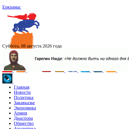
Еркрамас
Суббота, 08 августа 2026 года
Главная
Новости
Политика
Закавказье
Экономика
Армия
Диаспора
Общество
Аналитика