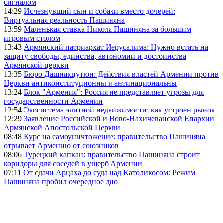
сигналом
14:29
Исчезнувший сын и собаки вместо дочерей:
Виртуальная реальность Пашиняна
13:59
Маленькая ставка Никола Пашиняна за большим
игровым столом
13:43
Армянский патриархат Иерусалима: Нужно встать на
защиту свободы, единства, автономии и достоинства
Армянской церкви
13:35
Бюро Дашнакцутюн: Действия властей Армении против
Церкви антиконституционны и антинациональны
13:24
Блок "Армения": Россия не представляет угрозы для
государственности Армении
12:54
Экосистема элитной недвижимости: как устроен рынок
12:29
Заявление Российской и Ново-Нахичеванской Епархии
Армянской Апостольской Церкви
08:48
Курс на самоуничтожение: правительство Пашиняна
отрывает Армению от союзников
08:06
Турецкий капкан: правительство Пашиняна строит
коридоры для соседей в ущерб Армении
07:11
От сдачи Арцаха до суда над Католикосом: Режим
Пашиняна пробил очередное дно