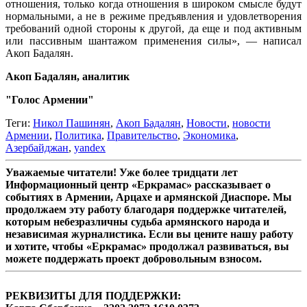
отношения, только когда отношения в широком смысле будут
нормальными, а не в режиме предъявления и удовлетворения
требований одной стороны к другой, да еще и под активным
или пассивным шантажом применения силы», — написал
Акоп Бадалян.
Акоп Бадалян, аналитик
"Голос Армении"
Теги:
Никол Пашинян
,
Акоп Бадалян
,
Новости
,
новости
Армении
,
Политика
,
Правительство
,
Экономика
,
Азербайджан
,
yandex
Уважаемые читатели! Уже более тридцати лет
Информационный центр «Еркрамас» рассказывает о
событиях в Армении, Арцахе и армянской Диаспоре. Мы
продолжаем эту работу благодаря поддержке читателей,
которым небезразличны судьба армянского народа и
независимая журналистика. Если вы цените нашу работу
и хотите, чтобы «Еркрамас» продолжал развиваться, вы
можете поддержать проект добровольным взносом.
РЕКВИЗИТЫ ДЛЯ ПОДДЕРЖКИ: