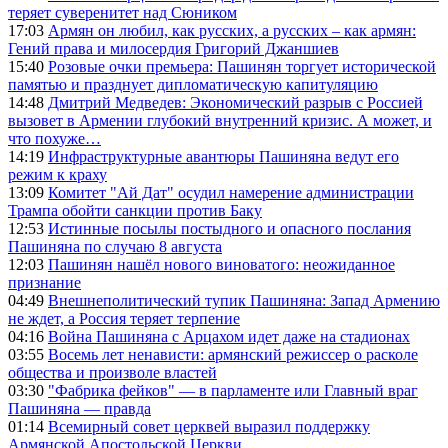
теряет суверенитет над Сюником
17:03
Армян он любил, как русских, а русских – как армян:
Гений права и милосердия Григорий Джаншиев
15:40
Розовые очки премьера: Пашинян торгует исторической
памятью и празднует дипломатическую капитуляцию
14:48
Дмитрий Медведев: Экономический разрыв с Россией
вызовет в Армении глубокий внутренний кризис. А может, и
что похуже…
14:19
Инфраструктурные авантюры Пашиняна ведут его
режим к краху
13:09
Комитет "Ай Дат" осудил намерение администрации
Трампа обойти санкции против Баку
12:53
Истинные посылы постыдного и опасного послания
Пашиняна по случаю 8 августа
12:03
Пашинян нашёл нового виноватого: неожиданное
признание
04:49
Внешнеполитический тупик Пашиняна: Запад Армению
не ждет, а Россия теряет терпение
04:16
Война Пашиняна с Арцахом идет даже на стадионах
03:55
Восемь лет ненависти: армянский режиссер о расколе
общества и произволе властей
03:30
"Фабрика фейков" — в парламенте или Главный враг
Пашиняна — правда
01:14
Всемирный совет церквей выразил поддержку
Армянской Апостольской Церкви