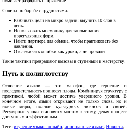
помогает разрядить напряжение.
Советы по борьбе с трудностями:
Разбивать цели на микро-задачи: выучить 10 слов в
день.
Использовать мнемонику для запоминания
иррегулярных форм.
Найти партнера для обмена, чтобы практиковать без
давления.
Отслеживать ошибки как уроки, а не провалы.
Такие тактики превращают вызовы в ступеньки к мастерству.
Путь к полиглотству
Освоение языков — это марафон, где терпение и
последовательность приносят плоды. Комбинируя структуру с
практикой, любой может достичь уверенного уровня. В
конечном итоге, языки открывают не только слова, но и
новые миры, полные культурных нюансов и связей.
Регулярные уроки становятся мостом к этому, делая процесс
доступным и эффективным.
Теги:
изучение языков онлайн
,
иностранные языки
,
Новости
,