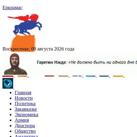
Еркрамас
Воскресенье, 09 августа 2026 года
Главная
Новости
Политика
Закавказье
Экономика
Армия
Диаспора
Общество
Аналитика