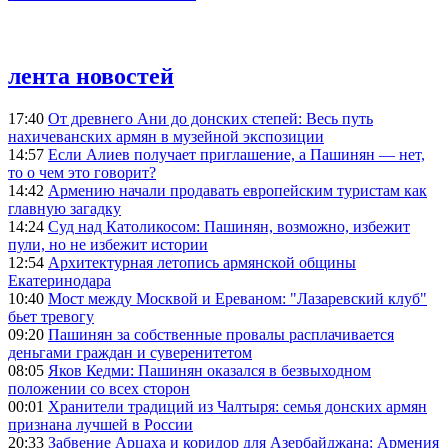
лента новостей
17:40
От древнего Ани до донских степей: Весь путь
нахичеванских армян в музейной экспозиции
14:57
Если Алиев получает приглашение, а Пашинян — нет,
то о чем это говорит?
14:42
Армению начали продавать европейским туристам как
главную загадку
14:24
Суд над Католикосом: Пашинян, возможно, избежит
пули, но не избежит истории
12:54
Архитектурная летопись армянской общины
Екатеринодара
10:40
Мост между Москвой и Ереваном: "Лазаревский клуб"
бьет тревогу
09:20
Пашинян за собственные провалы расплачивается
деньгами граждан и суверенитетом
08:05
Яков Кедми: Пашинян оказался в безвыходном
положении со всех сторон
00:01
Хранители традиций из Чалтыря: семья донских армян
признана лучшей в России
20:33
Забвение Арцаха и коридор для Азербайджана: Армения