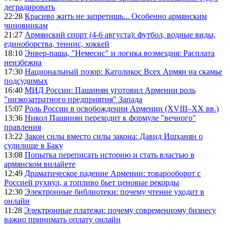
деградировать
22:28
Красиво жить не запретишь... Особенно армянским
чиновникам
21:27
Армянский спорт (4-6 августа): футбол, водные виды,
единоборства, теннис, хоккей
18:10
Энвер-паша, "Немесис" и логика возмездия: Расплата
неизбежна
17:30
Национальный позор: Католикос Всех Армян на скамье
подсудимых
16:40
МИД России: Пашинян уготовил Армении роль
"низкозатратного предприятия" Запада
15:07
Роль России в освобождении Армении (XVIII–XX вв.)
13:36
Никол Пашинян переходит к формуле "вечного"
правления
13:22
Закон силы вместо силы закона: Давид Ишханян о
судилище в Баку
13:08
Попытка переписать историю и стать властью в
армянском вилайете
12:49
Драматическое падение Армении: товарооборот с
Россией рухнул, а топливо бьет ценовые рекорды
12:30
Электронные библиотеки: почему чтение уходит в
онлайн
11:28
Электронные платежи: почему современному бизнесу
важно принимать оплату онлайн