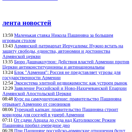
лента новостей
13:59
Маленькая ставка Никола Пашиняна за большим
игровым столом
13:43
Армянский патриархат Иерусалима: Нужно встать на
защиту свободы, единства, автономии и достоинства
Армянской церкви
13:35
Бюро Дашнакцутюн: Действия властей Армении против
Церкви антиконституционны и антинациональны
13:24
Блок "Армения": Россия не представляет угрозы для
государственности Армении
12:54
Экосистема элитной недвижимости: как устроен рынок
12:29
Заявление Российской и Ново-Нахичеванской Епархии
Армянской Апостольской Церкви
08:48
Курс на самоуничтожение: правительство Пашиняна
отрывает Армению от союзников
08:06
Турецкий капкан: правительство Пашиняна строит
коридоры для соседей в ущерб Армении
07:11
От сдачи Арцаха до суда над Католикосом: Режим
Пашиняна пробил очередное дно
06:28
При Пашиняне российско-армянские отношения будут