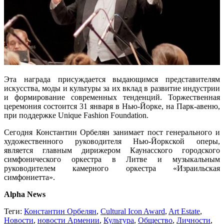
Эта награда присуждается выдающимся представителям
искусства, моды и культуры за их вклад в развитие индустрии
и формирование современных тенденций. Торжественная
церемония состоится 31 января в Нью-Йорке, на Парк-авеню,
при поддержке Unique Fashion Foundation.
Сегодня Константин Орбелян занимает пост генерального и
художественного руководителя Нью-Йоркской оперы,
является главным дирижером Каунасского городского
симфонического оркестра в Литве и музыкальным
руководителем камерного оркестра «Израильская
симфониетта».
Alpha News
Теги:
Константин Орбелян
,
Cultural Icon Award
,
Art Estate
,
Новости
,
новости Армении
,
Культура
,
Общество
,
Личности
,