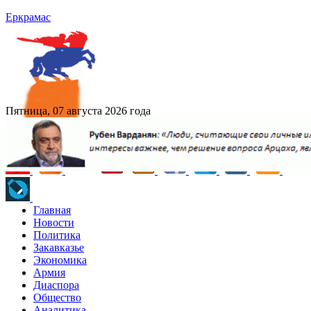
Еркрамас
Пятница, 07 августа 2026 года
Главная
Новости
Политика
Закавказье
Экономика
Армия
Диаспора
Общество
Аналитика