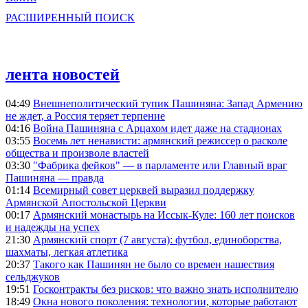
РАСШИРЕННЫЙ ПОИСК
лента новостей
04:49
Внешнеполитический тупик Пашиняна: Запад Армению
не ждет, а Россия теряет терпение
04:16
Война Пашиняна с Арцахом идет даже на стадионах
03:55
Восемь лет ненависти: армянский режиссер о расколе
общества и произволе властей
03:30
"Фабрика фейков" — в парламенте или Главный враг
Пашиняна — правда
01:14
Всемирный совет церквей выразил поддержку
Армянской Апостольской Церкви
00:17
Армянский монастырь на Иссык-Куле: 160 лет поисков
и надежды на успех
21:30
Армянский спорт (7 августа): футбол, единоборства,
шахматы, легкая атлетика
20:37
Такого как Пашинян не было со времен нашествия
сельджуков
19:51
Госконтракты без рисков: что важно знать исполнителю
18:49
Окна нового поколения: технологии, которые работают