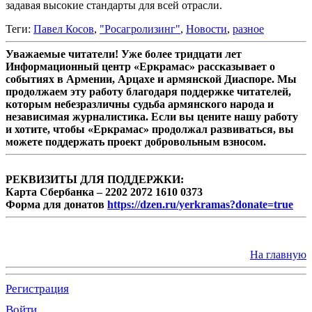
задавая высокие стандарты для всей отрасли.
Теги:
Павел Косов
,
"Росагролизинг"
,
Новости
,
разное
Уважаемые читатели! Уже более тридцати лет
Информационный центр «Еркрамас» рассказывает о
событиях в Армении, Арцахе и армянской Диаспоре. Мы
продолжаем эту работу благодаря поддержке читателей,
которым небезразличны судьба армянского народа и
независимая журналистика. Если вы цените нашу работу
и хотите, чтобы «Еркрамас» продолжал развиваться, вы
можете поддержать проект добровольным взносом.
РЕКВИЗИТЫ ДЛЯ ПОДДЕРЖКИ:
Карта Сбербанка – 2202 2072 1610 0373
Форма для донатов
https://dzen.ru/yerkramas?donate=true
На главную
Регистрация
Войти