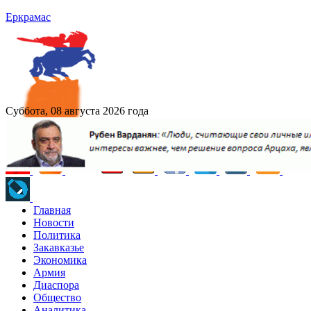
Еркрамас
Суббота, 08 августа 2026 года
Главная
Новости
Политика
Закавказье
Экономика
Армия
Диаспора
Общество
Аналитика