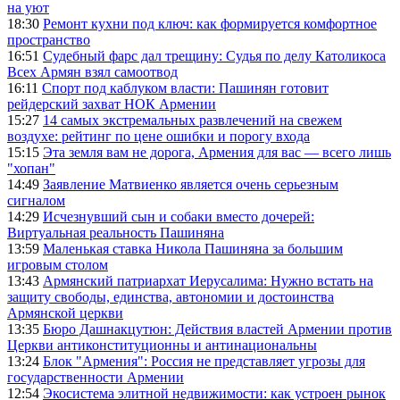
на уют
18:30
Ремонт кухни под ключ: как формируется комфортное
пространство
16:51
Судебный фарс дал трещину: Судья по делу Католикоса
Всех Армян взял самоотвод
16:11
Спорт под каблуком власти: Пашинян готовит
рейдерский захват НОК Армении
15:27
14 самых экстремальных развлечений на свежем
воздухе: рейтинг по цене ошибки и порогу входа
15:15
Эта земля вам не дорога, Армения для вас — всего лишь
"хопан"
14:49
Заявление Матвиенко является очень серьезным
сигналом
14:29
Исчезнувший сын и собаки вместо дочерей:
Виртуальная реальность Пашиняна
13:59
Маленькая ставка Никола Пашиняна за большим
игровым столом
13:43
Армянский патриархат Иерусалима: Нужно встать на
защиту свободы, единства, автономии и достоинства
Армянской церкви
13:35
Бюро Дашнакцутюн: Действия властей Армении против
Церкви антиконституционны и антинациональны
13:24
Блок "Армения": Россия не представляет угрозы для
государственности Армении
12:54
Экосистема элитной недвижимости: как устроен рынок