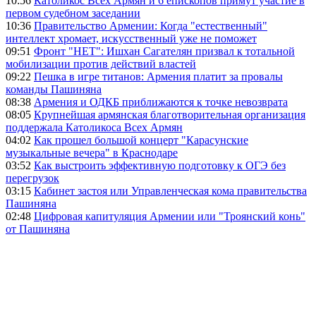
10:56
Католикос Всех Армян и 6 епископов примут участие в
первом судебном заседании
10:36
Правительство Армении: Когда "естественный"
интеллект хромает, искусственный уже не поможет
09:51
Фронт "НЕТ": Ишхан Сагателян призвал к тотальной
мобилизации против действий властей
09:22
Пешка в игре титанов: Армения платит за провалы
команды Пашиняна
08:38
Армения и ОДКБ приближаются к точке невозврата
08:05
Крупнейшая армянская благотворительная организация
поддержала Католикоса Всех Армян
04:02
Как прошел большой концерт "Карасунские
музыкальные вечера" в Краснодаре
03:52
Как выстроить эффективную подготовку к ОГЭ без
перегрузок
03:15
Кабинет застоя или Управленческая кома правительства
Пашиняна
02:48
Цифровая капитуляция Армении или "Троянский конь"
от Пашиняна