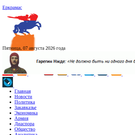
Еркрамас
Пятница, 07 августа 2026 года
Главная
Новости
Политика
Закавказье
Экономика
Армия
Диаспора
Общество
Аналитика