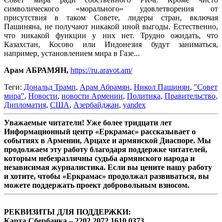
символического «морального» удовлетворения от
присутствия в таком Совете, лидеры стран, включая
Пашиняна, не получают никакой иной выгоды. Естественно,
что никакой функции у них нет. Трудно ожидать, что
Казахстан, Косово или Индонезия будут заниматься,
например, установлением мира в Газе...
Арам АБРАМЯН,
https://ru.aravot.am/
Теги:
Дональд Трамп
,
Арам Абрамян
,
Никол Пашинян
,
"Совет
мира"
,
Новости
,
новости Армении
,
Политика
,
Правительство
,
Дипломатия
,
США
,
Азербайджан
,
yandex
Уважаемые читатели! Уже более тридцати лет
Информационный центр «Еркрамас» рассказывает о
событиях в Армении, Арцахе и армянской Диаспоре. Мы
продолжаем эту работу благодаря поддержке читателей,
которым небезразличны судьба армянского народа и
независимая журналистика. Если вы цените нашу работу
и хотите, чтобы «Еркрамас» продолжал развиваться, вы
можете поддержать проект добровольным взносом.
РЕКВИЗИТЫ ДЛЯ ПОДДЕРЖКИ:
Карта Сбербанка – 2202 2072 1610 0373