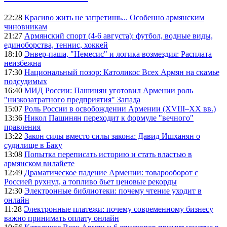
22:28
Красиво жить не запретишь... Особенно армянским
чиновникам
21:27
Армянский спорт (4-6 августа): футбол, водные виды,
единоборства, теннис, хоккей
18:10
Энвер-паша, "Немесис" и логика возмездия: Расплата
неизбежна
17:30
Национальный позор: Католикос Всех Армян на скамье
подсудимых
16:40
МИД России: Пашинян уготовил Армении роль
"низкозатратного предприятия" Запада
15:07
Роль России в освобождении Армении (XVIII–XX вв.)
13:36
Никол Пашинян переходит к формуле "вечного"
правления
13:22
Закон силы вместо силы закона: Давид Ишханян о
судилище в Баку
13:08
Попытка переписать историю и стать властью в
армянском вилайете
12:49
Драматическое падение Армении: товарооборот с
Россией рухнул, а топливо бьет ценовые рекорды
12:30
Электронные библиотеки: почему чтение уходит в
онлайн
11:28
Электронные платежи: почему современному бизнесу
важно принимать оплату онлайн