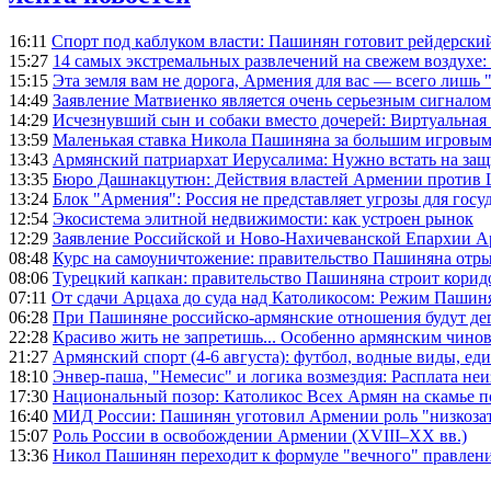
16:11
Спорт под каблуком власти: Пашинян готовит рейдерск
15:27
14 самых экстремальных развлечений на свежем воздухе:
15:15
Эта земля вам не дорога, Армения для вас — всего лишь 
14:49
Заявление Матвиенко является очень серьезным сигналом
14:29
Исчезнувший сын и собаки вместо дочерей: Виртуальная
13:59
Маленькая ставка Никола Пашиняна за большим игровым
13:43
Армянский патриархат Иерусалима: Нужно встать на защ
13:35
Бюро Дашнакцутюн: Действия властей Армении против 
13:24
Блок "Армения": Россия не представляет угрозы для гос
12:54
Экосистема элитной недвижимости: как устроен рынок
12:29
Заявление Российской и Ново-Нахичеванской Епархии 
08:48
Курс на самоуничтожение: правительство Пашиняна отр
08:06
Турецкий капкан: правительство Пашиняна строит корид
07:11
От сдачи Арцаха до суда над Католикосом: Режим Пашин
06:28
При Пашиняне российско-армянские отношения будут де
22:28
Красиво жить не запретишь... Особенно армянским чино
21:27
Армянский спорт (4-6 августа): футбол, водные виды, еди
18:10
Энвер-паша, "Немесис" и логика возмездия: Расплата не
17:30
Национальный позор: Католикос Всех Армян на скамье 
16:40
МИД России: Пашинян уготовил Армении роль "низкозат
15:07
Роль России в освобождении Армении (XVIII–XX вв.)
13:36
Никол Пашинян переходит к формуле "вечного" правлен