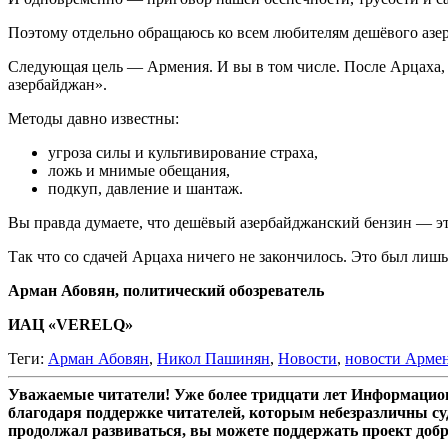
Поэтому отдельно обращаюсь ко всем любителям дешёвого азерба
Следующая цель — Армения. И вы в том числе. После Арцаха, 
aзербайджан».
Методы давно известны:
угроза силы и культивирование страха,
ложь и мнимые обещания,
подкуп, давление и шантаж.
Вы правда думаете, что дешёвый азербайджанский бензин — это
Так что со сдачей Арцаха ничего не закончилось. Это был лишь
Арман Абовян, политический обозреватель
ИАЦ «VERELQ»
Теги:
Арман Абовян
,
Никол Пашинян
,
Новости
,
новости Арме
Уважаемые читатели! Уже более тридцати лет Информацион
благодаря поддержке читателей, которым небезразличны су
продолжал развиваться, вы можете поддержать проект доб