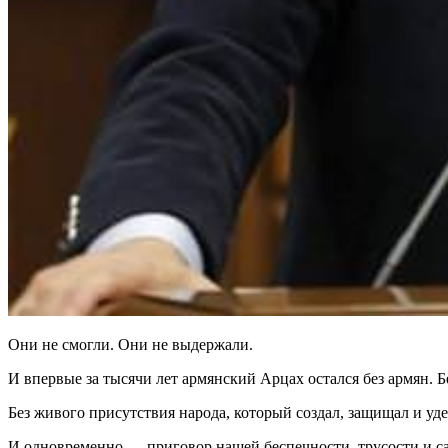
Они не смогли. Они не выдержали.
И впервые за тысячи лет армянский Арцах остался без армян. Б
Без живого присутствия народа, который создал, защищал и уд
И одновременно — приговор нашей беспечности, трусости и с