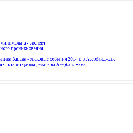
 минимальна - эксперт
нного проникновения
итика Запада - знаковые события 2014 г. в Азербайджане
щих тоталитарным режимом Азербайджана