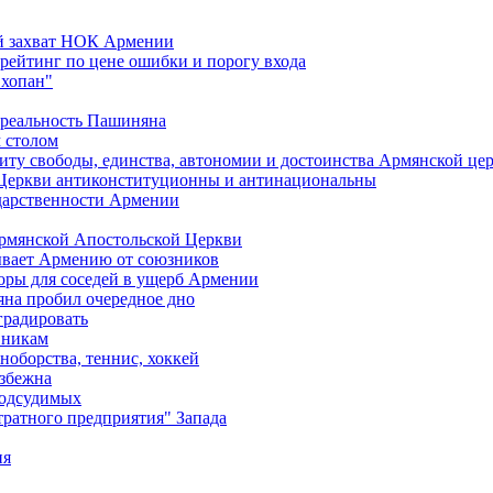
ий захват НОК Армении
 рейтинг по цене ошибки и порогу входа
"хопан"
 реальность Пашиняна
 столом
иту свободы, единства, автономии и достоинства Армянской це
Церкви антиконституционны и антинациональны
ударственности Армении
Армянской Апостольской Церкви
ывает Армению от союзников
оры для соседей в ущерб Армении
яна пробил очередное дно
градировать
вникам
ноборства, теннис, хоккей
избежна
подсудимых
ратного предприятия" Запада
ия