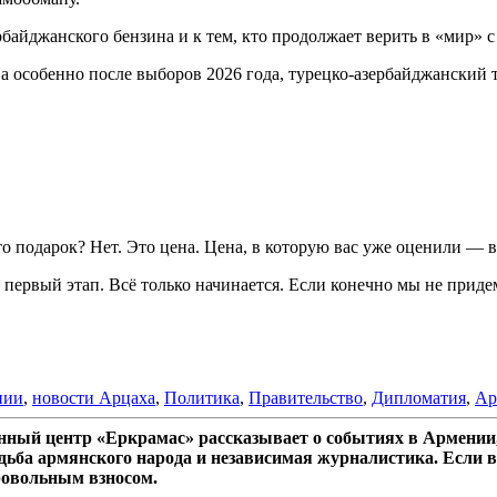
йджанского бензина и к тем, кто продолжает верить в «мир» с т
а особенно после выборов 2026 года, турецко-азербайджанский 
 подарок? Нет. Это цена. Цена, в которую вас уже оценили — в
 первый этап. Всё только начинается. Если конечно мы не придем
нии
,
новости Арцаха
,
Политика
,
Правительство
,
Дипломатия
,
Ар
ный центр «Еркрамас» рассказывает о событиях в Армении,
дьба армянского народа и независимая журналистика. Если в
ровольным взносом.