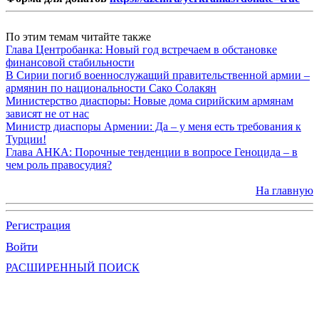
По этим темам читайте также
Глава Центробанка: Новый год встречаем в обстановке
финансовой стабильности
В Сирии погиб военнослужащий правительственной армии –
армянин по национальности Сако Солакян
Министерство диаспоры: Новые дома сирийским армянам
зависят не от нас
Министр диаспоры Армении: Да – у меня есть требования к
Турции!
Глава АНКА: Порочные тенденции в вопросе Геноцида – в
чем роль правосудия?
На главную
Регистрация
Войти
РАСШИРЕННЫЙ ПОИСК