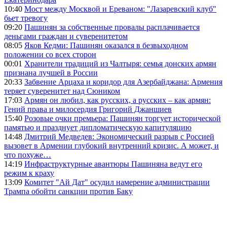
10:40
Мост между Москвой и Ереваном: "Лазаревский клуб"
бьет тревогу
09:20
Пашинян за собственные провалы расплачивается
деньгами граждан и суверенитетом
08:05
Яков Кедми: Пашинян оказался в безвыходном
положении со всех сторон
00:01
Хранители традиций из Чалтыря: семья донских армян
признана лучшей в России
20:33
Забвение Арцаха и коридор для Азербайджана: Армения
теряет суверенитет над Сюником
17:03
Армян он любил, как русских, а русских – как армян:
Гений права и милосердия Григорий Джаншиев
15:40
Розовые очки премьера: Пашинян торгует исторической
памятью и празднует дипломатическую капитуляцию
14:48
Дмитрий Медведев: Экономический разрыв с Россией
вызовет в Армении глубокий внутренний кризис. А может, и
что похуже…
14:19
Инфраструктурные авантюры Пашиняна ведут его
режим к краху
13:09
Комитет "Ай Дат" осудил намерение администрации
Трампа обойти санкции против Баку