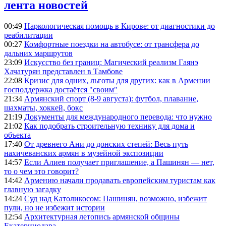
лента новостей
00:49
Наркологическая помощь в Кирове: от диагностики до
реабилитации
00:27
Комфортные поездки на автобусе: от трансфера до
дальних маршрутов
23:09
Искусство без границ: Магический реализм Гаянэ
Хачатурян представлен в Тамбове
22:08
Кризис для одних, льготы для других: как в Армении
господдержка достаётся "своим"
21:34
Армянский спорт (8-9 августа): футбол, плавание,
шахматы, хоккей, бокс
21:19
Документы для международного перевода: что нужно
21:02
Как подобрать строительную технику для дома и
объекта
17:40
От древнего Ани до донских степей: Весь путь
нахичеванских армян в музейной экспозиции
14:57
Если Алиев получает приглашение, а Пашинян — нет,
то о чем это говорит?
14:42
Армению начали продавать европейским туристам как
главную загадку
14:24
Суд над Католикосом: Пашинян, возможно, избежит
пули, но не избежит истории
12:54
Архитектурная летопись армянской общины
Екатеринодара