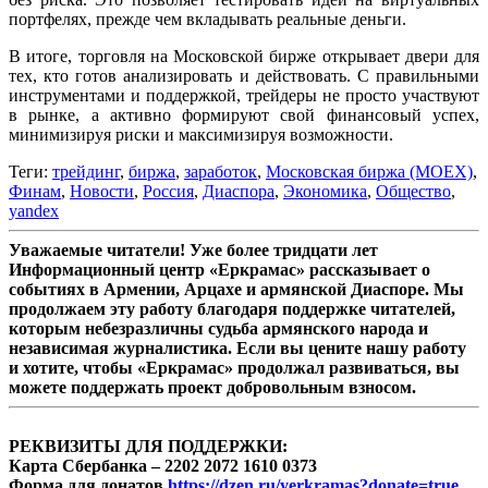
портфелях, прежде чем вкладывать реальные деньги.
В итоге, торговля на Московской бирже открывает двери для
тех, кто готов анализировать и действовать. С правильными
инструментами и поддержкой, трейдеры не просто участвуют
в рынке, а активно формируют свой финансовый успех,
минимизируя риски и максимизируя возможности.
Теги:
трейдинг
,
биржа
,
заработок
,
Московская биржа (MOEX)
,
Финам
,
Новости
,
Россия
,
Диаспора
,
Экономика
,
Общество
,
yandex
Уважаемые читатели! Уже более тридцати лет
Информационный центр «Еркрамас» рассказывает о
событиях в Армении, Арцахе и армянской Диаспоре. Мы
продолжаем эту работу благодаря поддержке читателей,
которым небезразличны судьба армянского народа и
независимая журналистика. Если вы цените нашу работу
и хотите, чтобы «Еркрамас» продолжал развиваться, вы
можете поддержать проект добровольным взносом.
РЕКВИЗИТЫ ДЛЯ ПОДДЕРЖКИ:
Карта Сбербанка – 2202 2072 1610 0373
Форма для донатов
https://dzen.ru/yerkramas?donate=true