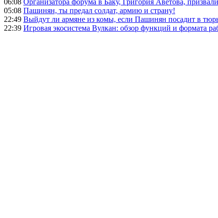
06:08
Организатора форума в Баку, Григория Аветова, призвал
05:08
Пашинян, ты предал солдат, армию и страну!
22:49
Выйдут ли армяне из комы, если Пашинян посадит в тюр
22:39
Игровая экосистема Вулкан: обзор функций и формата ра