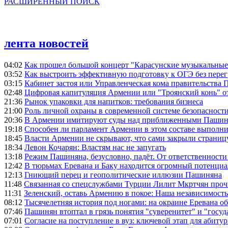
РАСШИРЕННЫЙ ПОИСК
лента новостей
04:02
Как прошел большой концерт "Карасунские музыкальные 
03:52
Как выстроить эффективную подготовку к ОГЭ без перег
03:15
Кабинет застоя или Управленческая кома правительства
02:48
Цифровая капитуляция Армении или "Троянский конь" 
21:36
Рынок упаковки для напитков: требования бизнеса
21:00
Роль личной охраны в современной системе безопасност
20:36
В Армении имитируют суды над приближенными Пашин
19:18
Способен ли парламент Армении в этом составе выполн
18:45
Власти Армении не скрывают, что сами закрыли страниц
18:34
Левон Кочарян: Властям нас не запугать
13:18
Режим Пашиняна, безусловно, падёт. От ответственности
12:42
В тюрьмах Еревана и Баку находится огромный потенциа
12:13
Гниющий перец и геополитические иллюзии Пашиняна
11:48
Связанная со спецслужбами Турции Лилит Мкртчян проч
11:31
Зеленский, оставь Армению в покое: Наша независимость 
08:12
Тысячелетняя история под ногами: на окраине Еревана 
07:46
Пашинян втоптал в грязь понятия "суверенитет" и "госуд
07:01
Согласие на поступление в вуз: ключевой этап для абиту