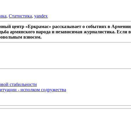
ика
,
Статистика
,
yandex
ный центр «Еркрамас» рассказывает о событиях в Армении,
дьба армянского народа и независимая журналистика. Если в
ровольным взносом.
овой стабильности
итуации - исполком содружества