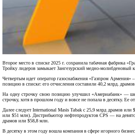
Второе место в списке 2025 г. сохранила табачная фабрика «Гр
Тройку лидеров замыкает Зангезурский медно-молибденовый ком
Четвертым идет оператор газоснабжения «Газпром Армения» – 
позицию в списке: его отчисления составили 40,2 млрд. драмов 
На одну строчку свою позицию улучшил «Америабанк» — шестое
строчку, хотя в прошлом году и вовсе не попала в десятку. Ее 
Далее следует International Masis Tabak с 25,9 млрд драмов ил
или $51 млн). Дистрибьютор нефтепродуктов CPS — на девятом
драмов или $58,8 млн.
В десятку в этом году вошла компания в сфере игорного бизнеса