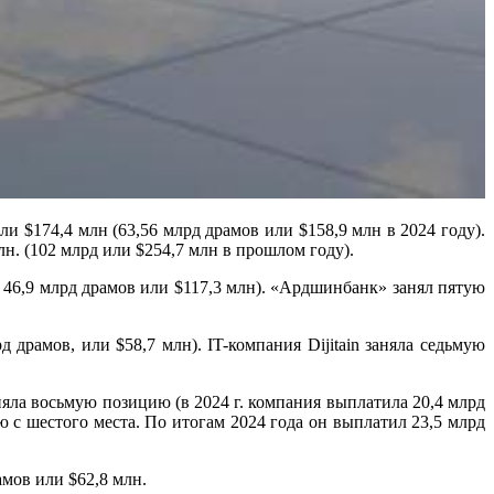
ли $174,4 млн (63,56 млрд драмов или $158,9 млн в 2024 году).
н. (102 млрд или $254,7 млн в прошлом году).
 46,9 млрд драмов или $117,3 млн). «Ардшинбанк» занял пятую
драмов, или $58,7 млн). IT-компания Dijitain заняла седьмую
заняла восьмую позицию (в 2024 г. компания выплатила 20,4 млрд
 с шестого места. По итогам 2024 года он выплатил 23,5 млрд
амов или $62,8 млн.