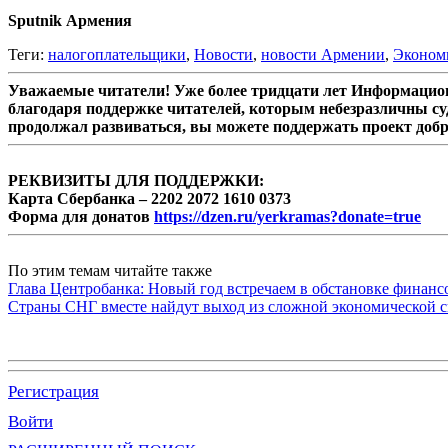
Sputnik Армения
Теги:
налогоплательщики
,
Новости
,
новости Армении
,
Эконом
Уважаемые читатели! Уже более тридцати лет Информацион
благодаря поддержке читателей, которым небезразличны су
продолжал развиваться, вы можете поддержать проект доб
РЕКВИЗИТЫ ДЛЯ ПОДДЕРЖКИ:
Карта Сбербанка – 2202 2072 1610 0373
Форма для донатов
https://dzen.ru/yerkramas?donate=true
По этим темам читайте также
Глава Центробанка: Новый год встречаем в обстановке финанс
Страны СНГ вместе найдут выход из сложной экономической с
Регистрация
Войти