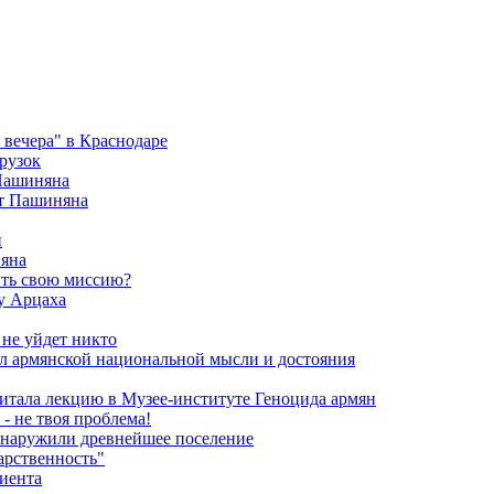
вечера" в Краснодаре
рузок
 Пашиняна
от Пашиняна
и
яна
ить свою миссию?
у Арцаха
 не уйдет никто
л армянской национальной мысли и достояния
итала лекцию в Музее-институте Геноцида армян
- не твоя проблема!
обнаружили древнейшее поселение
арственность"
риента