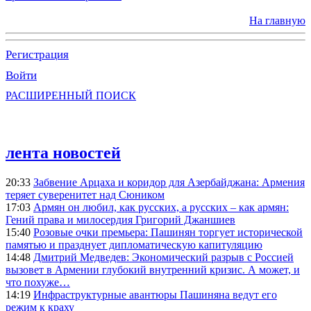
На главную
Регистрация
Войти
РАСШИРЕННЫЙ ПОИСК
лента новостей
20:33
Забвение Арцаха и коридор для Азербайджана: Армения
теряет суверенитет над Сюником
17:03
Армян он любил, как русских, а русских – как армян:
Гений права и милосердия Григорий Джаншиев
15:40
Розовые очки премьера: Пашинян торгует исторической
памятью и празднует дипломатическую капитуляцию
14:48
Дмитрий Медведев: Экономический разрыв с Россией
вызовет в Армении глубокий внутренний кризис. А может, и
что похуже…
14:19
Инфраструктурные авантюры Пашиняна ведут его
режим к краху