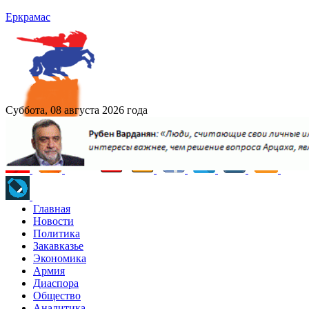
Еркрамас
Суббота, 08 августа 2026 года
Главная
Новости
Политика
Закавказье
Экономика
Армия
Диаспора
Общество
Аналитика