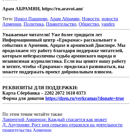
Арам АБРАМЯН, https://ru.aravot.am/
Теги:
Никол Пашинян
,
Арам Абрамян
,
Новости
,
новости
Армении
,
Политика
,
Правительство
,
Общество
,
yandex
Уважаемые читатели! Уже более тридцати лет
Информационный центр «Еркрамас» рассказывает о
событиях в Армении, Арцахе и армянской Диаспоре. Мы
продолжаем эту работу благодаря поддержке читателей,
которым небезразличны судьба армянского народа и
независимая журналистика. Если вы цените нашу работу
и хотите, чтобы «Еркрамас» продолжал развиваться, вы
можете поддержать проект добровольным взносом.
РЕКВИЗИТЫ ДЛЯ ПОДДЕРЖКИ:
Карта Сбербанка – 2202 2072 1610 0373
Форма для донатов
https://dzen.ru/yerkramas?donate=true
По этим темам читайте также
Лаврентий Амшенци: Каждый спасается как может
Д. Арутюнян: Рост цен серьезно отразился на деятельности
правительства Армении