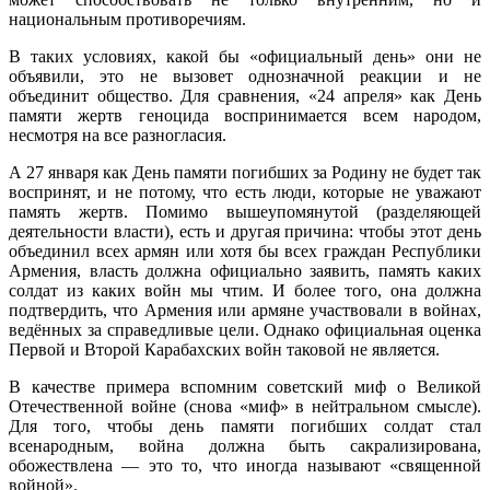
национальным противоречиям.
В таких условиях, какой бы «официальный день» они не
объявили, это не вызовет однозначной реакции и не
объединит общество. Для сравнения, «24 апреля» как День
памяти жертв геноцида воспринимается всем народом,
несмотря на все разногласия.
А 27 января как День памяти погибших за Родину не будет так
воспринят, и не потому, что есть люди, которые не уважают
память жертв. Помимо вышеупомянутой (разделяющей
деятельности власти), есть и другая причина: чтобы этот день
объединил всех армян или хотя бы всех граждан Республики
Армения, власть должна официально заявить, память каких
солдат из каких войн мы чтим. И более того, она должна
подтвердить, что Армения или армяне участвовали в войнах,
ведённых за справедливые цели. Однако официальная оценка
Первой и Второй Карабахских войн таковой не является.
В качестве примера вспомним советский миф о Великой
Отечественной войне (снова «миф» в нейтральном смысле).
Для того, чтобы день памяти погибших солдат стал
всенародным, война должна быть сакрализирована,
обожествлена — это то, что иногда называют «священной
войной».