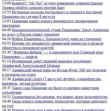
13:09
Комитет "Ай Дат" осудил намерение администрации
Трампа обойти санкции против Баку
12:53
Истинные посылы постыдного и опасного послания
Пашиняна по случаю 8 августа
12:03
Пашинян нашёл нового виноватого: неожиданное
признание
04:49
Внешнеполитический тупик Пашиняна: Запад Армению
не ждет, а Россия теряет терпение
04:16
Война Пашиняна с Арцахом идет даже на стадионах
03:55
Восемь лет ненависти: армянский режиссер о расколе
общества и произволе властей
03:30
"Фабрика фейков" — в парламенте или Главный враг
Пашиняна — правда
01:14
Всемирный совет церквей выразил поддержку
Армянской Апостольской Церкви
00:17
Армянский монастырь на Иссык-Куле: 160 лет поисков
и надежды на успех
21:30
Армянский спорт (7 августа): футбол, единоборства,
шахматы, легкая атлетика
20:37
Такого как Пашинян не было со времен нашествия
сельджуков
19:51
Госконтракты без рисков: что важно знать исполнителю
18:49
Окна нового поколения: технологии, которые работают
на уют
18:30
Ремонт кухни под ключ: как формируется комфортное