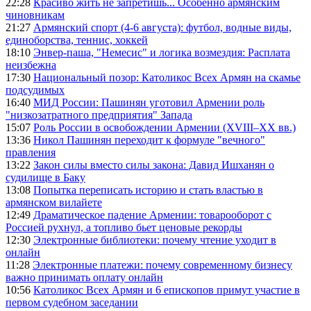
22:28
Красиво жить не запретишь... Особенно армянским
чиновникам
21:27
Армянский спорт (4-6 августа): футбол, водные виды,
единоборства, теннис, хоккей
18:10
Энвер-паша, "Немесис" и логика возмездия: Расплата
неизбежна
17:30
Национальный позор: Католикос Всех Армян на скамье
подсудимых
16:40
МИД России: Пашинян уготовил Армении роль
"низкозатратного предприятия" Запада
15:07
Роль России в освобождении Армении (XVIII–XX вв.)
13:36
Никол Пашинян переходит к формуле "вечного"
правления
13:22
Закон силы вместо силы закона: Давид Ишханян о
судилище в Баку
13:08
Попытка переписать историю и стать властью в
армянском вилайете
12:49
Драматическое падение Армении: товарооборот с
Россией рухнул, а топливо бьет ценовые рекорды
12:30
Электронные библиотеки: почему чтение уходит в
онлайн
11:28
Электронные платежи: почему современному бизнесу
важно принимать оплату онлайн
10:56
Католикос Всех Армян и 6 епископов примут участие в
первом судебном заседании