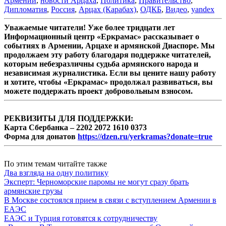
Армении
,
новости Арцаха
,
Политика
,
Правительство
,
Дипломатия
,
Россия
,
Арцах (Карабах)
,
ОДКБ
,
Видео
,
yandex
Уважаемые читатели! Уже более тридцати лет
Информационный центр «Еркрамас» рассказывает о
событиях в Армении, Арцахе и армянской Диаспоре. Мы
продолжаем эту работу благодаря поддержке читателей,
которым небезразличны судьба армянского народа и
независимая журналистика. Если вы цените нашу работу
и хотите, чтобы «Еркрамас» продолжал развиваться, вы
можете поддержать проект добровольным взносом.
РЕКВИЗИТЫ ДЛЯ ПОДДЕРЖКИ:
Карта Сбербанка – 2202 2072 1610 0373
Форма для донатов
https://dzen.ru/yerkramas?donate=true
По этим темам читайте также
Два взгляда на одну политику
Эксперт: Черноморские паромы не могут сразу брать
армянские грузы
В Москве состоялся прием в связи с вступлением Армении в
ЕАЭС
ЕАЭС и Турция готовятся к сотрудничеству