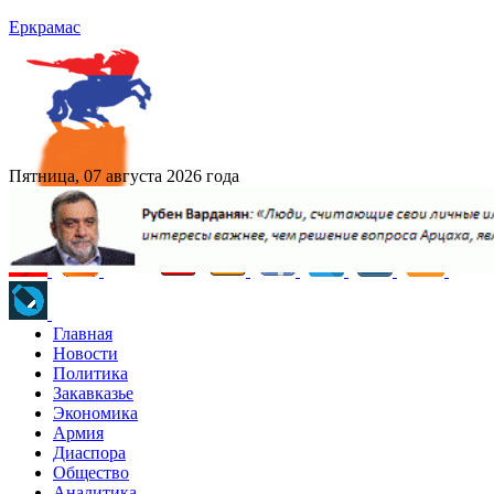
Еркрамас
Пятница, 07 августа 2026 года
Главная
Новости
Политика
Закавказье
Экономика
Армия
Диаспора
Общество
Аналитика