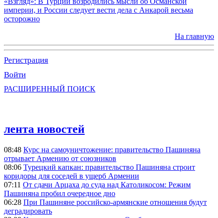
«Взгляд»: В Турции возродились мысли об Османской
империи, и России следует вести дела с Анкарой весьма
осторожно
На главную
Регистрация
Войти
РАСШИРЕННЫЙ ПОИСК
лента новостей
08:48
Курс на самоуничтожение: правительство Пашиняна
отрывает Армению от союзников
08:06
Турецкий капкан: правительство Пашиняна строит
коридоры для соседей в ущерб Армении
07:11
От сдачи Арцаха до суда над Католикосом: Режим
Пашиняна пробил очередное дно
06:28
При Пашиняне российско-армянские отношения будут
деградировать