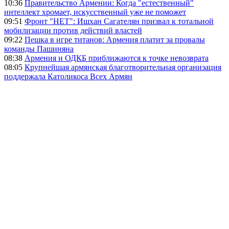
10:36
Правительство Армении: Когда "естественный"
интеллект хромает, искусственный уже не поможет
09:51
Фронт "НЕТ": Ишхан Сагателян призвал к тотальной
мобилизации против действий властей
09:22
Пешка в игре титанов: Армения платит за провалы
команды Пашиняна
08:38
Армения и ОДКБ приближаются к точке невозврата
08:05
Крупнейшая армянская благотворительная организация
поддержала Католикоса Всех Армян