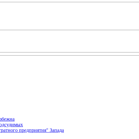
избежна
подсудимых
ратного предприятия" Запада