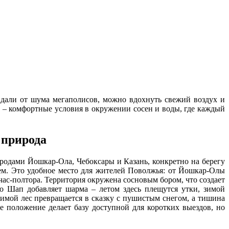
, вдали от шума мегаполисов, можно вдохнуть свежий воздух и
с – комфортные условия в окружении сосен и воды, где каждый
 природа
городами Йошкар-Ола, Чебоксары и Казань, конкретно на берегу
ем. Это удобное место для жителей Поволжья: от Йошкар-Олы
 час-полтора. Территория окружена сосновым бором, что создает
ро Шап добавляет шарма – летом здесь плещутся утки, зимой
Зимой лес превращается в сказку с пушистым снегом, а тишина
е положение делает базу доступной для коротких выездов, но