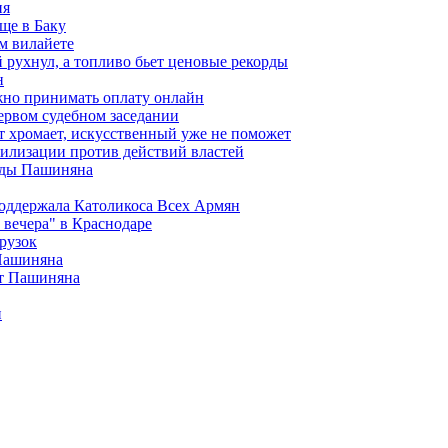
ия
ще в Баку
м вилайете
 рухнул, а топливо бьет ценовые рекорды
н
жно принимать оплату онлайн
ервом судебном заседании
т хромает, искусственный уже не поможет
илизации против действий властей
анды Пашиняна
поддержала Католикоса Всех Армян
вечера" в Краснодаре
рузок
 Пашиняна
от Пашиняна
и