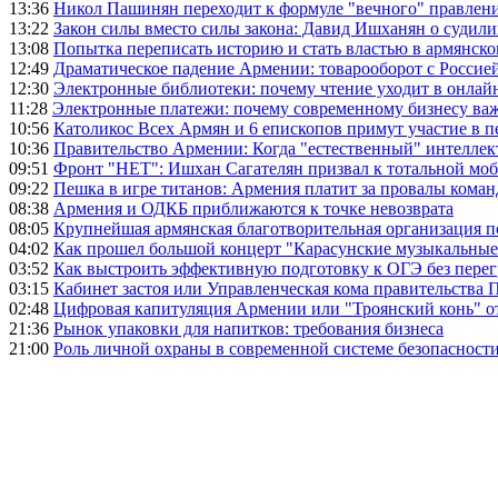
13:36
Никол Пашинян переходит к формуле "вечного" правлен
13:22
Закон силы вместо силы закона: Давид Ишханян о судили
13:08
Попытка переписать историю и стать властью в армянско
12:49
Драматическое падение Армении: товарооборот с Россией
12:30
Электронные библиотеки: почему чтение уходит в онлай
11:28
Электронные платежи: почему современному бизнесу ва
10:56
Католикос Всех Армян и 6 епископов примут участие в п
10:36
Правительство Армении: Когда "естественный" интеллек
09:51
Фронт "НЕТ": Ишхан Сагателян призвал к тотальной моб
09:22
Пешка в игре титанов: Армения платит за провалы ком
08:38
Армения и ОДКБ приближаются к точке невозврата
08:05
Крупнейшая армянская благотворительная организация 
04:02
Как прошел большой концерт "Карасунские музыкальные 
03:52
Как выстроить эффективную подготовку к ОГЭ без перег
03:15
Кабинет застоя или Управленческая кома правительства
02:48
Цифровая капитуляция Армении или "Троянский конь" 
21:36
Рынок упаковки для напитков: требования бизнеса
21:00
Роль личной охраны в современной системе безопасност