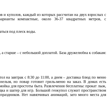
ов и куполов, каждый из которых рассчитан на двух взрослых с
арианты компактные, около 36-37 квадратных метров, с
аться под плеск воды.
, а старше – с небольшой доплатой. База дружелюбна к собакам:
л на завтрак с 8:30 до 11:00, а днем – доставка блюд по меню
нельзя, но повар готовит гриль-меню на заказ. В домах есть
мойка для простоты быта. Развлечения бесплатны: прокат лыж,
дка и шатер для игр. Большой геокупол служит пространством
праздников. Нет навязчивых анимаций, зато много места для