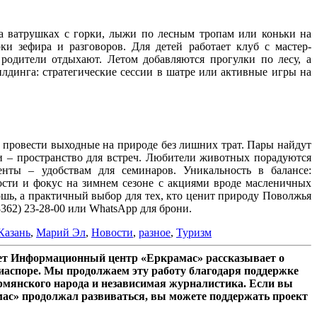
на ватрушках с горки, лыжи по лесным тропам или коньки на
ки зефира и разговоров. Для детей работает клуб с мастер-
 родители отдыхают. Летом добавляются прогулки по лесу, а
динга: стратегические сессии в шатре или активные игры на
 провести выходные на природе без лишних трат. Пары найдут
ии – пространство для встреч. Любители животных порадуются
иенты – удобствам для семинаров. Уникальность в балансе:
ости и фокус на зимнем сезоне с акциями вроде масленичных
кошь, а практичный выбор для тех, кто ценит природу Поволжья
8362) 23-28-00 или WhatsApp для брони.
Казань
,
Марий Эл
,
Новости
,
разное
,
Туризм
лет Информационный центр «Еркрамас» рассказывает о
иаспоре. Мы продолжаем эту работу благодаря поддержке
рмянского народа и независимая журналистика. Если вы
мас» продолжал развиваться, вы можете поддержать проект