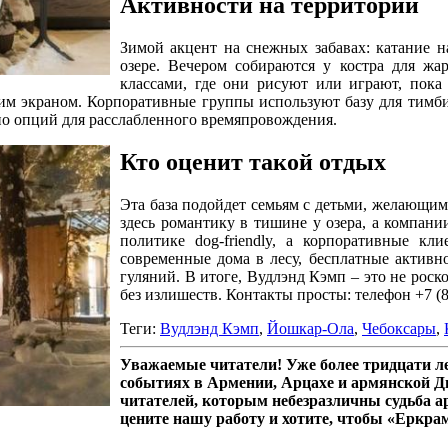
Активности на территории
Зимой акцент на снежных забавах: катание 
озере. Вечером собираются у костра для жар
классами, где они рисуют или играют, пока
им экраном. Корпоративные группы используют базу для тимбил
чно опций для расслабленного времяпровождения.
Кто оценит такой отдых
Эта база подойдет семьям с детьми, желающим
здесь романтику в тишине у озера, а компан
политике dog-friendly, а корпоративные кл
современные дома в лесу, бесплатные активн
гуляний. В итоге, Вудлэнд Кэмп – это не рос
без излишеств. Контакты просты: телефон +7 (
Теги:
Вудлэнд Кэмп
,
Йошкар-Ола
,
Чебоксары
,
Уважаемые читатели! Уже более тридцати 
событиях в Армении, Арцахе и армянской Д
читателей, которым небезразличны судьба а
цените нашу работу и хотите, чтобы «Еркра