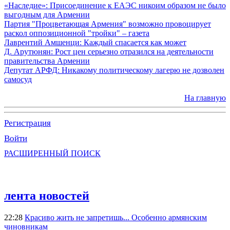
«Наследие»: Присоединение к ЕАЭС никоим образом не было
выгодным для Армении
Партия "Процветающая Армения" возможно провоцирует
раскол оппозиционной "тройки" – газета
Лаврентий Амшенци: Каждый спасается как может
Д. Арутюнян: Рост цен серьезно отразился на деятельности
правительства Армении
Депутат АРФД: Никакому политическому лагерю не дозволен
самосуд
На главную
Регистрация
Войти
РАСШИРЕННЫЙ ПОИСК
лента новостей
22:28
Красиво жить не запретишь... Особенно армянским
чиновникам