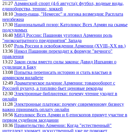
21:27
Армянский спорт (4-6 августа): футбол, водные виды,
единоборства, теннис, хоккей
18:10
Энвер-паша, "Немесис" и логика возмездия: Расплата
неизбежна
17:30
Национальный позор: Католикос Всех Армян на скамье
подсудимых
16:40
МИД России: Пашинян уготовил Армении роль
"низкозатратного предприятия" Запада
15:07
Роль России в освобождении Армении (XVIII–XX вв.)
13:36
Никол Пашинян переходит к формуле "вечного"
правления
13:22
Закон силы вместо силы закона: Давид Ишханян о
судилище в Баку
13:08
Попытка переписать историю и стать властью в
армянском вилайете
12:49
Драматическое падение Армении: товарооборот с
Россией рухнул, а топливо бьет ценовые рекорды
12:30
Электронные библиотеки: почему чтение уходит в
онлайн
11:28
Электронные платежи: почему современному бизнесу
важно принимать оплату онлайн
10:56
Католикос Всех Армян и 6 епископов примут участие в
первом судебном заседании
10:36
Правительство Армении: Когда "естественный"
интеллект хромает, искусственный уже не поможет