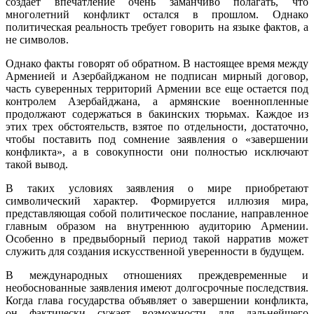
создает впечатление очень заманчиво полагать, что
многолетний конфликт остался в прошлом. Однако
политическая реальность требует говорить на языке фактов, а
не символов.
Однако факты говорят об обратном. В настоящее время между
Арменией и Азербайджаном не подписан мирный договор,
часть суверенных территорий Армении все еще остается под
контролем Азербайджана, а армянские военнопленные
продолжают содержаться в бакинских тюрьмах. Каждое из
этих трех обстоятельств, взятое по отдельности, достаточно,
чтобы поставить под сомнение заявления о «завершении
конфликта», а в совокупности они полностью исключают
такой вывод.
В таких условиях заявления о мире приобретают
символический характер. Формируется иллюзия мира,
представляющая собой политическое послание, направленное
главным образом на внутреннюю аудиторию Армении.
Особенно в предвыборный период такой нарратив может
служить для создания искусственной уверенности в будущем.
В международных отношениях преждевременные и
необоснованные заявления имеют долгосрочные последствия.
Когда глава государства объявляет о завершении конфликта,
он фактически сужает возможности для дальнейшего