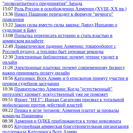
"низкозатратного предприятия" Запада
15:07
Роль России в освобождении Армении (XVIII–XX вв.)
13:36
Никол Пашинян переходит к формуле "вечного"
правления
13:22
Закон силы вместо силы закона: Давид Ишханян о
судилище в Баку
13:08
Попытка переписать историю и стать властью в
армянском вилайете
12:49
Драматическое падение Армении: товарооборот с
Россией рухнул, а топливо бьет ценовые рекорды
12:30
Электронные библиотеки: почему чтение уходит в
онлайн
11:28
Электронные платежи: почему современному бизнесу
важно принимать оплату онлайн
10:56
Католикос Всех Армян и 6 епископов примут участие в
первом судебном заседании
10:36
Правительство Армении: Когда "естественный"
интеллект хромает, искусственный уже не поможет
09:51
Фронт "НЕТ": Ишхан Сагателян призвал к тотальной
мобилизации против действий властей
09:22
Пешка в игре титанов: Армения платит за провалы
команды Пашиняна
08:38
Армения и ОДКБ приближаются к точке невозврата
08:05
Крупнейшая армянская благотворительная организация
поддержала Католикоса Всех Армян