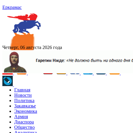
Еркрамас
Четверг, 06 августа 2026 года
Главная
Новости
Политика
Закавказье
Экономика
Армия
Диаспора
Общество
Аналитика