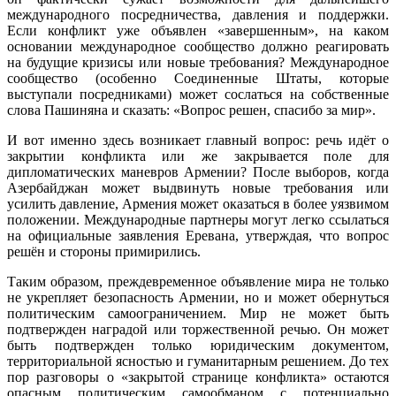
международного посредничества, давления и поддержки.
Если конфликт уже объявлен «завершенным», на каком
основании международное сообщество должно реагировать
на будущие кризисы или новые требования? Международное
сообщество (особенно Соединенные Штаты, которые
выступали посредниками) может сослаться на собственные
слова Пашиняна и сказать: «Вопрос решен, спасибо за мир».
И вот именно здесь возникает главный вопрос: речь идёт о
закрытии конфликта или же закрывается поле для
дипломатических маневров Армении? После выборов, когда
Азербайджан может выдвинуть новые требования или
усилить давление, Армения может оказаться в более уязвимом
положении. Международные партнеры могут легко ссылаться
на официальные заявления Еревана, утверждая, что вопрос
решён и стороны примирились.
Таким образом, преждевременное объявление мира не только
не укрепляет безопасность Армении, но и может обернуться
политическим самоограничением. Мир не может быть
подтвержден наградой или торжественной речью. Он может
быть подтвержден только юридическим документом,
территориальной ясностью и гуманитарным решением. До тех
пор разговоры о «закрытой странице конфликта» остаются
опасным политическим самообманом с потенциально