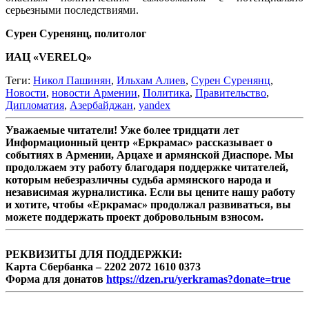
серьезными последствиями.
Сурен Суренянц, политолог
ИАЦ «VERELQ»
Теги:
Никол Пашинян
,
Ильхам Алиев
,
Сурен Суренянц
,
Новости
,
новости Армении
,
Политика
,
Правительство
,
Дипломатия
,
Азербайджан
,
yandex
Уважаемые читатели! Уже более тридцати лет
Информационный центр «Еркрамас» рассказывает о
событиях в Армении, Арцахе и армянской Диаспоре. Мы
продолжаем эту работу благодаря поддержке читателей,
которым небезразличны судьба армянского народа и
независимая журналистика. Если вы цените нашу работу
и хотите, чтобы «Еркрамас» продолжал развиваться, вы
можете поддержать проект добровольным взносом.
РЕКВИЗИТЫ ДЛЯ ПОДДЕРЖКИ:
Карта Сбербанка – 2202 2072 1610 0373
Форма для донатов
https://dzen.ru/yerkramas?donate=true