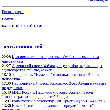
Регистрация
Войти
РАСШИРЕННЫЙ ПОИСК
лента новостей
22:28
Красиво жить не запретишь... Особенно армянским
чиновникам
21:27
Армянский спорт (4-6 августа): футбол, водные виды,
единоборства, теннис, хоккей
18:10
Энвер-паша, "Немесис" и логика возмездия: Расплата
неизбежна
17:30
Национальный позор: Католикос Всех Армян на скамье
подсудимых
16:40
МИД России: Пашинян уготовил Армении роль
"низкозатратного предприятия" Запада
15:07
Роль России в освобождении Армении (XVIII–XX вв.)
13:36
Никол Пашинян переходит к формуле "вечного"
правления