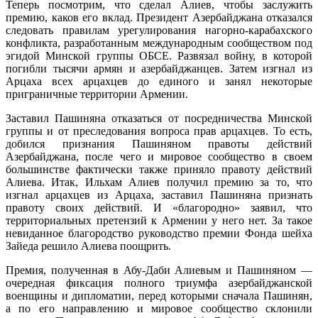
Теперь посмотрим, что сделал Алиев, чтобы заслужить
премию, каков его вклад. Президент Азербайджана отказался
следовать правилам урегулирования нагорно-карабахского
конфликта, разработанным международным сообществом под
эгидой Минской группы ОБСЕ. Развязал войну, в которой
погибли тысячи армян и азербайджанцев. Затем изгнал из
Арцаха всех арцахцев до единого и занял некоторые
приграничные территории Армении.
Заставил Пашиняна отказаться от посредничества Минской
группы и от преследования вопроса прав арцахцев. То есть,
добился признания Пашиняном правоты действий
Азербайджана, после чего и мировое сообщество в своем
большинстве фактически также приняло правоту действий
Алиева. Итак, Ильхам Алиев получил премию за то, что
изгнал арцахцев из Арцаха, заставил Пашиняна признать
правоту своих действий. И «благородно» заявил, что
территориальных претензий к Армении у него нет. За такое
невиданное благородство руководство премии Фонда шейха
Зайеда решило Алиева поощрить.
Премия, полученная в Абу-Даби Алиевым и Пашиняном —
очередная фиксация полного триумфа азербайджанской
военщины и дипломатии, перед которыми сначала Пашинян,
а по его направлению и мировое сообщество склонили