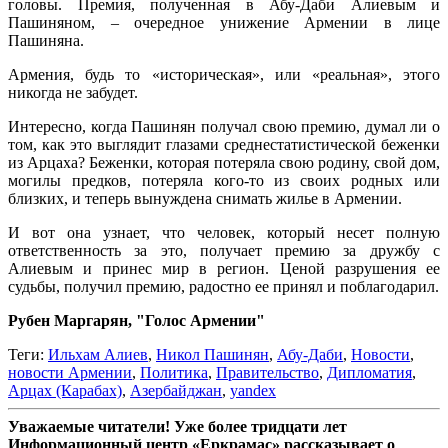
головы. Премия, полученная в Абу-Даби Алиевым и
Пашиняном, – очередное унижение Армении в лице
Пашиняна.
Армения, будь то «историческая», или «реальная», этого
никогда не забудет.
Интересно, когда Пашинян получал свою премию, думал ли о
том, как это выглядит глазами среднестатистической беженки
из Арцаха? Беженки, которая потеряла свою родину, свой дом,
могилы предков, потеряла кого-то из своих родных или
близких, и теперь вынуждена снимать жилье в Армении.
И вот она узнает, что человек, который несет полную
ответственность за это, получает премию за дружбу с
Алиевым и принес мир в регион. Ценой разрушения ее
судьбы, получил премию, радостно ее принял и поблагодарил.
Рубен Маргарян, "Голос Армении"
Теги:
Ильхам Алиев
,
Никол Пашинян
,
Абу-Даби
,
Новости
,
новости Армении
,
Политика
,
Правительство
,
Дипломатия
,
Арцах (Карабах)
,
Азербайджан
,
yandex
Уважаемые читатели! Уже более тридцати лет
Информационный центр «Еркрамас» рассказывает о