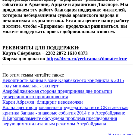
событиях в Армении, Арцахе и армянской Диаспоре. Мы
продолжаем эту работу благодаря поддержке читателей,
которым небезразличны судьба армянского народа и
независимая журналистика. Если вы цените нашу работу
и хотите, чтобы «Еркрамас» продолжал развиваться, вы
можете поддержать проект добровольным взносом.
РЕКВИЗИТЫ ДЛЯ ПОДДЕРЖКИ:
Карта Сбербанка – 2202 2072 1610 0373
Форма для донатов
https://dzen.ru/yerkramas?donate=true
По этим темам читайте также
Вероятность войны в зоне Карабахского конфликта в 2015
году минимальна - эксперт
Азербайджанская сторона предприняла две попытки
диверсионного проникновения
Карен Абрамян: блицкриг невозможен
Волна арестов, провальное председательство в СЕ и жесткая
критика Запада - знаковые события 2014 г. в Азербайджане
В Европарламенте обсуждена проблема преследования
верующих тоталитарным режимом Азербайджана
На главную