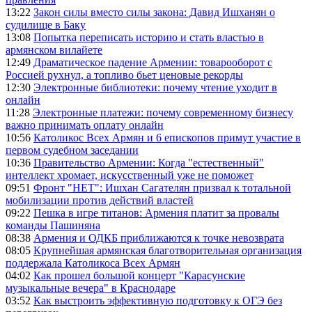
13:22
Закон силы вместо силы закона: Давид Ишханян о
судилище в Баку
13:08
Попытка переписать историю и стать властью в
армянском вилайете
12:49
Драматическое падение Армении: товарооборот с
Россией рухнул, а топливо бьет ценовые рекорды
12:30
Электронные библиотеки: почему чтение уходит в
онлайн
11:28
Электронные платежи: почему современному бизнесу
важно принимать оплату онлайн
10:56
Католикос Всех Армян и 6 епископов примут участие в
первом судебном заседании
10:36
Правительство Армении: Когда "естественный"
интеллект хромает, искусственный уже не поможет
09:51
Фронт "НЕТ": Ишхан Сагателян призвал к тотальной
мобилизации против действий властей
09:22
Пешка в игре титанов: Армения платит за провалы
команды Пашиняна
08:38
Армения и ОДКБ приближаются к точке невозврата
08:05
Крупнейшая армянская благотворительная организация
поддержала Католикоса Всех Армян
04:02
Как прошел большой концерт "Карасунские
музыкальные вечера" в Краснодаре
03:52
Как выстроить эффективную подготовку к ОГЭ без