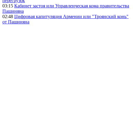
перегрузок
03:15
Кабинет застоя или Управленческая кома правительства
Пашиняна
02:48
Цифровая капитуляция Армении или "Троянский конь"
от Пашиняна