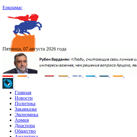
Еркрамас
Пятница, 07 августа 2026 года
Главная
Новости
Политика
Закавказье
Экономика
Армия
Диаспора
Общество
Аналитика