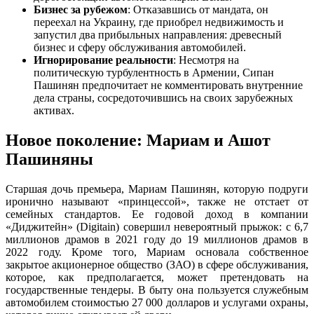
Бизнес за рубежом
: Отказавшись от мандата, он
переехал на Украину, где приобрел недвижимость и
запустил два прибыльных направления: древесный
бизнес и сферу обслуживания автомобилей.
Игнорирование реальности
: Несмотря на
политическую турбулентность в Армении, Сипан
Пашинян предпочитает не комментировать внутренние
дела страны, сосредоточившись на своих зарубежных
активах.
Новое поколение: Мариам и Ашот
Пашиняны
Старшая дочь премьера, Мариам Пашинян, которую подруги
иронично называют «принцессой», также не отстает от
семейных стандартов. Ее годовой доход в компании
«Диджитейн» (Digitain) совершил невероятный прыжок: с 6,7
миллионов драмов в 2021 году до 19 миллионов драмов в
2022 году. Кроме того, Мариам основала собственное
закрытое акционерное общество (ЗАО) в сфере обслуживания,
которое, как предполагается, может претендовать на
государственные тендеры. В быту она пользуется служебным
автомобилем стоимостью 27 000 долларов и услугами охраны,