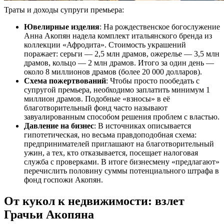
Траты и доходы супруги премьера:
Ювелирные изделия
: На рождественское богослужение
Анна Акопян надела комплект итальянского бренда из
коллекции «Афродита». Стоимость украшений
поражает: серьги — 2,5 млн драмов, ожерелье — 3,5 млн
драмов, кольцо — 2 млн драмов. Итого за один день —
около 8 миллионов драмов (более 20 000 долларов).
Схема пожертвований
: Чтобы просто пообедать с
супругой премьера, необходимо заплатить минимум 1
миллион драмов. Подобные «взносы» в её
благотворительный фонд часто называют
завуалированным способом решения проблем с властью.
Давление на бизнес
: В источниках описывается
гипотетическая, но весьма правдоподобная схема:
предпринимателей приглашают на благотворительный
ужин, а тех, кто отказывается, посещает налоговая
служба с проверками. В итоге бизнесмену «предлагают»
перечислить половину суммы потенциального штрафа в
фонд госпожи Акопян.
От кукол к недвижимости: взлет
Грачьи Акопяна