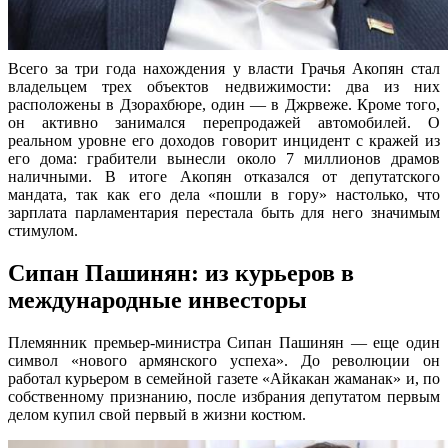
Всего за три года нахождения у власти Грачья Акопян стал
владельцем трех объектов недвижимости: два из них
расположены в Дзорахбюре, один — в Джрвеже. Кроме того,
он активно занимался перепродажей автомобилей. О
реальном уровне его доходов говорит инцидент с кражей из
его дома: грабители вынесли около 7 миллионов драмов
наличными. В итоге Акопян отказался от депутатского
мандата, так как его дела «пошли в гору» настолько, что
зарплата парламентария перестала быть для него значимым
стимулом.
Сипан Пашинян: из курьеров в
международные инвесторы
Племянник премьер-министра Сипан Пашинян — еще один
символ «нового армянского успеха». До революции он
работал курьером в семейной газете «Айкакан жаманак» и, по
собственному признанию, после избрания депутатом первым
делом купил свой первый в жизни костюм.