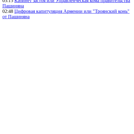
03:15
Кабинет застоя или Управленческая кома правительства
Пашиняна
02:48
Цифровая капитуляция Армении или "Троянский конь"
от Пашиняна