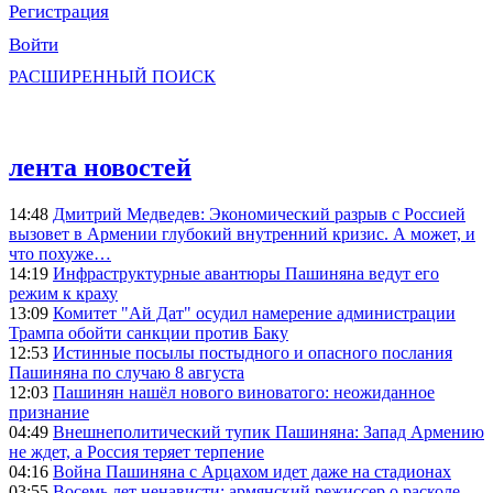
Регистрация
Войти
РАСШИРЕННЫЙ ПОИСК
лента новостей
14:48
Дмитрий Медведев: Экономический разрыв с Россией
вызовет в Армении глубокий внутренний кризис. А может, и
что похуже…
14:19
Инфраструктурные авантюры Пашиняна ведут его
режим к краху
13:09
Комитет "Ай Дат" осудил намерение администрации
Трампа обойти санкции против Баку
12:53
Истинные посылы постыдного и опасного послания
Пашиняна по случаю 8 августа
12:03
Пашинян нашёл нового виноватого: неожиданное
признание
04:49
Внешнеполитический тупик Пашиняна: Запад Армению
не ждет, а Россия теряет терпение
04:16
Война Пашиняна с Арцахом идет даже на стадионах
03:55
Восемь лет ненависти: армянский режиссер о расколе