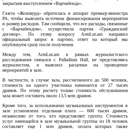
закрытым выступлением «Варчабенда».
Газета «Жоховурд» обратилась в аппарат премьер-министра
РА, чтобы выяснить источник финансирования мероприятия
и размер расходов. Там сообщили, что все расходы, связанные
с «Варчабендом», осуществила партия «Гражданский
договор». По этому вопросу ArmLur.am направил
официальный запрос в партию, ответ на который мы
опубликуем сразу после получения.
Между тем, ArmLur.am в рамках журналистского
расследования связался с Palladium Hall, не представляясь
журналистом, и выяснил расценки на проведение
мероприятий в зале.
В частности, в случае зала, рассчитанного до 500 человек,
стоимость на одного участника начинается от 27 тысяч
драмов. По этому расчету только стоимость обслуживания
зала может составить около 13,5 млн драмов.
Кроме того, за использование музыкальных инструментов в
зале установлена отдельная плата — 600 тысяч драмов,
независимо от того, кто представляет группу. Стоимость
услуг имеющейся в зале музыкальной группы из 18 человек
составляет еще 1 млн драмов, оплата которых также