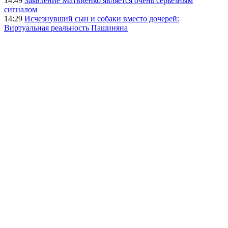
14:49
Заявление Матвиенко является очень серьезным
сигналом
14:29
Исчезнувший сын и собаки вместо дочерей:
Виртуальная реальность Пашиняна