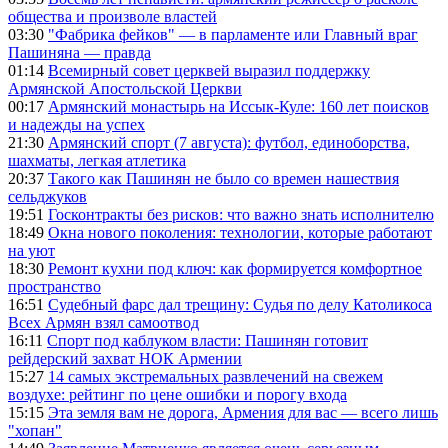
общества и произволе властей
03:30
"Фабрика фейков" — в парламенте или Главный враг
Пашиняна — правда
01:14
Всемирный совет церквей выразил поддержку
Армянской Апостольской Церкви
00:17
Армянский монастырь на Иссык-Куле: 160 лет поисков
и надежды на успех
21:30
Армянский спорт (7 августа): футбол, единоборства,
шахматы, легкая атлетика
20:37
Такого как Пашинян не было со времен нашествия
сельджуков
19:51
Госконтракты без рисков: что важно знать исполнителю
18:49
Окна нового поколения: технологии, которые работают
на уют
18:30
Ремонт кухни под ключ: как формируется комфортное
пространство
16:51
Судебный фарс дал трещину: Судья по делу Католикоса
Всех Армян взял самоотвод
16:11
Спорт под каблуком власти: Пашинян готовит
рейдерский захват НОК Армении
15:27
14 самых экстремальных развлечений на свежем
воздухе: рейтинг по цене ошибки и порогу входа
15:15
Эта земля вам не дорога, Армения для вас — всего лишь
"хопан"