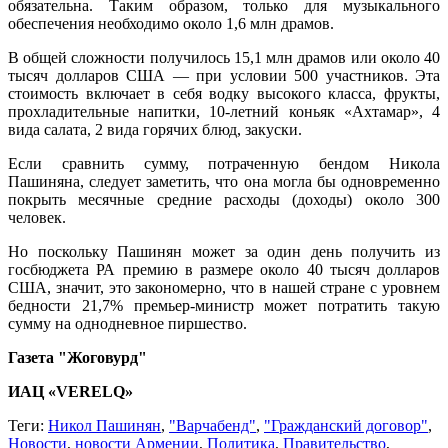
обязательна. Таким образом, только для музыкального
обеспечения необходимо около 1,6 млн драмов.
В общей сложности получилось 15,1 млн драмов или около 40
тысяч долларов США — при условии 500 участников. Эта
стоимость включает в себя водку высокого класса, фрукты,
прохладительные напитки, 10-летний коньяк «Ахтамар», 4
вида салата, 2 вида горячих блюд, закуски.
Если сравнить сумму, потраченную бендом Никола
Пашиняна, следует заметить, что она могла бы одновременно
покрыть месячные средние расходы (доходы) около 300
человек.
Но поскольку Пашинян может за один день получить из
госбюджета РА премию в размере около 40 тысяч долларов
США, значит, это закономерно, что в нашей стране с уровнем
бедности 21,7% премьер-министр может потратить такую
сумму на однодневное пиршество.
Газета "Жоговурд"
ИАЦ «VERELQ»
Теги:
Никол Пашинян
,
"Варчабенд"
,
"Гражданский договор"
,
Новости
,
новости Армении
,
Политика
,
Правительство
,