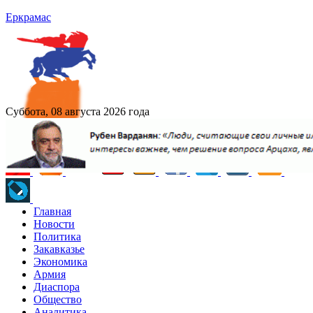
Еркрамас
Суббота, 08 августа 2026 года
Главная
Новости
Политика
Закавказье
Экономика
Армия
Диаспора
Общество
Аналитика