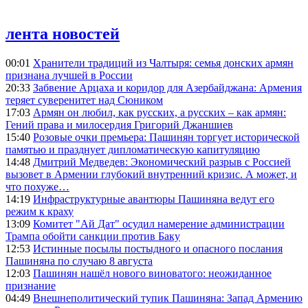
лента новостей
00:01
Хранители традиций из Чалтыря: семья донских армян
признана лучшей в России
20:33
Забвение Арцаха и коридор для Азербайджана: Армения
теряет суверенитет над Сюником
17:03
Армян он любил, как русских, а русских – как армян:
Гений права и милосердия Григорий Джаншиев
15:40
Розовые очки премьера: Пашинян торгует исторической
памятью и празднует дипломатическую капитуляцию
14:48
Дмитрий Медведев: Экономический разрыв с Россией
вызовет в Армении глубокий внутренний кризис. А может, и
что похуже…
14:19
Инфраструктурные авантюры Пашиняна ведут его
режим к краху
13:09
Комитет "Ай Дат" осудил намерение администрации
Трампа обойти санкции против Баку
12:53
Истинные посылы постыдного и опасного послания
Пашиняна по случаю 8 августа
12:03
Пашинян нашёл нового виноватого: неожиданное
признание
04:49
Внешнеполитический тупик Пашиняна: Запад Армению