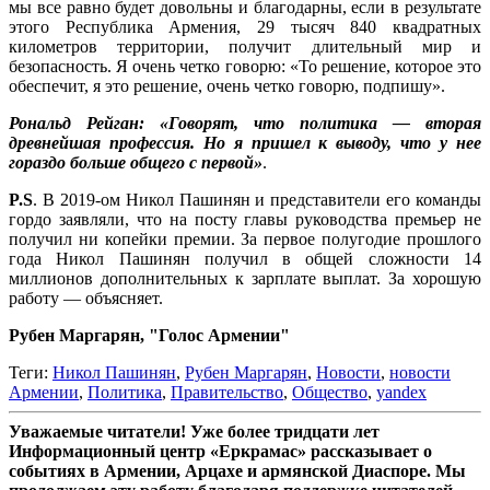
мы все равно будет довольны и благодарны, если в результате
этого Республика Армения, 29 тысяч 840 квадратных
километров территории, получит длительный мир и
безопасность. Я очень четко говорю: «То решение, которое это
обеспечит, я это решение, очень четко говорю, подпишу».
Рональд Рейган: «Говорят, что политика — вторая
древнейшая профессия. Но я пришел к выводу, что у нее
гораздо больше общего с первой»
.
P.S
. В 2019-ом Никол Пашинян и представители его команды
гордо заявляли, что на посту главы руководства премьер не
получил ни копейки премии. За первое полугодие прошлого
года Никол Пашинян получил в общей сложности 14
миллионов дополнительных к зарплате выплат. За хорошую
работу — объясняет.
Рубен Маргарян, "Голос Армении"
Теги:
Никол Пашинян
,
Рубен Маргарян
,
Новости
,
новости
Армении
,
Политика
,
Правительство
,
Общество
,
yandex
Уважаемые читатели! Уже более тридцати лет
Информационный центр «Еркрамас» рассказывает о
событиях в Армении, Арцахе и армянской Диаспоре. Мы