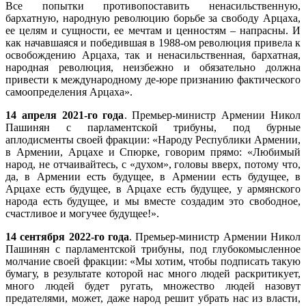
Все попытки противопоставить ненасильственную,
бархатную, народную революцию борьбе за свободу Арцаха,
ее целям и сущности, ее мечтам и ценностям – напрасны. И
как начавшаяся и победившая в 1988-ом революция привела к
освобождению Арцаха, так и ненасильственная, бархатная,
народная революция, неизбежно и обязательно должна
привести к международному де-юре признанию фактического
самоопределения Арцаха».
14 апреля 2021-го года
. Премьер-министр Армении Никол
Пашинян с парламентской трибуны, под бурные
аплодисменты своей фракции: «Народу Республики Армении,
в Армении, Арцахе и Спюрке, говорим прямо: «Любимый
народ, не отчаивайтесь, с «духом», головы вверх, потому что,
да, в Армении есть будущее, в Армении есть будущее, в
Арцахе есть будущее, в Арцахе есть будущее, у армянского
народа есть будущее, и мы вместе создадим это свободное,
счастливое и могучее будущее!».
14 сентября 2022-го года
. Премьер-министр Армении Никол
Пашинян с парламентской трибуны, под глубокомысленное
молчание своей фракции: «Мы хотим, чтобы подписать такую
бумагу, в результате которой нас много людей раскритикует,
много людей будет ругать, множество людей назовут
предателями, может, даже народ решит убрать нас из власти,