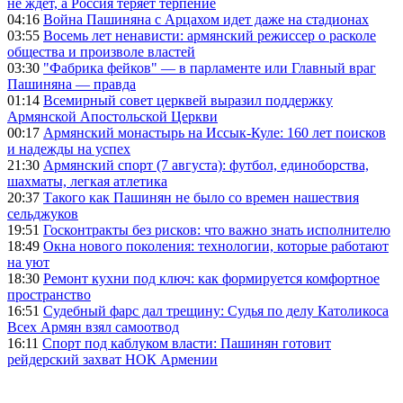
не ждет, а Россия теряет терпение
04:16
Война Пашиняна с Арцахом идет даже на стадионах
03:55
Восемь лет ненависти: армянский режиссер о расколе
общества и произволе властей
03:30
"Фабрика фейков" — в парламенте или Главный враг
Пашиняна — правда
01:14
Всемирный совет церквей выразил поддержку
Армянской Апостольской Церкви
00:17
Армянский монастырь на Иссык-Куле: 160 лет поисков
и надежды на успех
21:30
Армянский спорт (7 августа): футбол, единоборства,
шахматы, легкая атлетика
20:37
Такого как Пашинян не было со времен нашествия
сельджуков
19:51
Госконтракты без рисков: что важно знать исполнителю
18:49
Окна нового поколения: технологии, которые работают
на уют
18:30
Ремонт кухни под ключ: как формируется комфортное
пространство
16:51
Судебный фарс дал трещину: Судья по делу Католикоса
Всех Армян взял самоотвод
16:11
Спорт под каблуком власти: Пашинян готовит
рейдерский захват НОК Армении