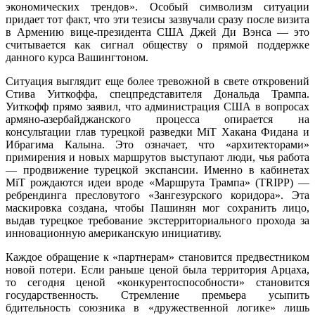
экономических трендов». Особый символизм ситуации
придает тот факт, что эти тезисы зазвучали сразу после визита
в Армению вице-президента США Джей Ди Вэнса — это
считывается как сигнал обществу о прямой поддержке
данного курса Вашингтоном.
Ситуация выглядит еще более тревожной в свете откровений
Стива Уиткоффа, спецпредставителя Дональда Трампа.
Уиткофф прямо заявил, что администрация США в вопросах
армяно-азербайджанского процесса опирается на
консультации глав турецкой разведки MiT Хакана Фидана и
Ибрагима Калына. Это означает, что «архитекторами»
примирения и новых маршрутов выступают люди, чья работа
— продвижение турецкой экспансии. Именно в кабинетах
MiT рождаются идеи вроде «Маршрута Трампа» (TRIPP) —
ребрендинга пресловутого «Зангезурского коридора». Эта
маскировка создана, чтобы Пашинян мог сохранить лицо,
выдав турецкое требование экстерриториального прохода за
инновационную американскую инициативу.
Каждое обращение к «партнерам» становится предвестником
новой потери. Если раньше ценой была территория Арцаха,
то сегодня ценой «конкурентоспособности» становится
государственность. Стремление премьера усыпить
бдительность союзника в «дружественной логике» лишь