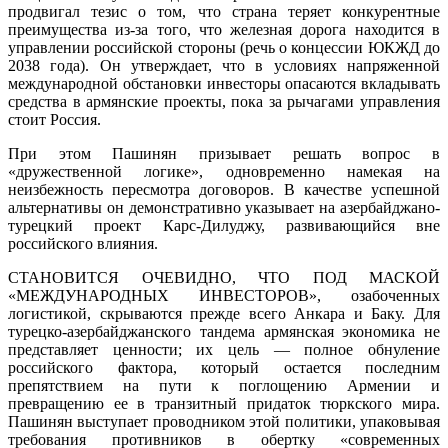
продвигал тезис о том, что страна теряет конкурентные
преимущества из-за того, что железная дорога находится в
управлении российской стороны (речь о концессии ЮКЖД до
2038 года). Он утверждает, что в условиях напряженной
международной обстановки инвесторы опасаются вкладывать
средства в армянские проекты, пока за рычагами управления
стоит Россия.
При этом Пашинян призывает решать вопрос в
«дружественной логике», одновременно намекая на
неизбежность пересмотра договоров. В качестве успешной
альтернативы он демонстративно указывает на азербайджано-
турецкий проект Карс-Дилуджу, развивающийся вне
российского влияния.
СТАНОВИТСЯ ОЧЕВИДНО, ЧТО ПОД МАСКОЙ
«МЕЖДУНАРОДНЫХ ИНВЕСТОРОВ», озабоченных
логистикой, скрываются прежде всего Анкара и Баку. Для
турецко-азербайджанского тандема армянская экономика не
представляет ценности; их цель — полное обнуление
российского фактора, который остается последним
препятствием на пути к поглощению Армении и
превращению ее в транзитный придаток тюркского мира.
Пашинян выступает проводником этой политики, упаковывая
требования противников в обертку «современных