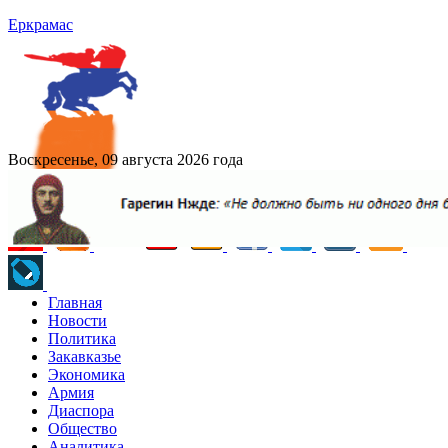
Еркрамас
Воскресенье, 09 августа 2026 года
Главная
Новости
Политика
Закавказье
Экономика
Армия
Диаспора
Общество
Аналитика