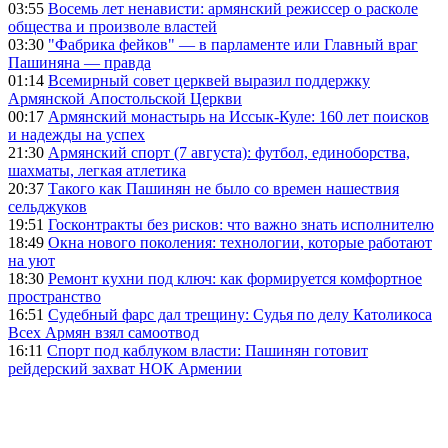
03:55
Восемь лет ненависти: армянский режиссер о расколе
общества и произволе властей
03:30
"Фабрика фейков" — в парламенте или Главный враг
Пашиняна — правда
01:14
Всемирный совет церквей выразил поддержку
Армянской Апостольской Церкви
00:17
Армянский монастырь на Иссык-Куле: 160 лет поисков
и надежды на успех
21:30
Армянский спорт (7 августа): футбол, единоборства,
шахматы, легкая атлетика
20:37
Такого как Пашинян не было со времен нашествия
сельджуков
19:51
Госконтракты без рисков: что важно знать исполнителю
18:49
Окна нового поколения: технологии, которые работают
на уют
18:30
Ремонт кухни под ключ: как формируется комфортное
пространство
16:51
Судебный фарс дал трещину: Судья по делу Католикоса
Всех Армян взял самоотвод
16:11
Спорт под каблуком власти: Пашинян готовит
рейдерский захват НОК Армении