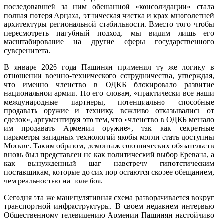
последовавшей за ним обещанной «консолидации» стала
полная потеря Арцаха, этническая чистка и крах многолетней
архитектуры региональной стабильности. Вместо того чтобы
пересмотреть пагубный подход, мы видим лишь его
масштабирование на другие сферы государственного
суверенитета.
В январе 2026 года Пашинян применил ту же логику в
отношении военно-технического сотрудничества, утверждая,
что именно членство в ОДКБ блокировало развитие
национальной армии. По его словам, «практически все наши
международные партнеры, потенциально способные
продавать оружие и технику, вежливо отказывались от
сделок», аргументируя это тем, что «членство в ОДКБ мешало
им продавать Армении оружие», так как секретные
параметры западных технологий якобы могли стать доступны
Москве. Таким образом, демонтаж союзнических обязательств
вновь был представлен не как политический выбор Еревана, а
как вынужденный шаг навстречу гипотетическим
поставщикам, которые до сих пор остаются скорее обещанием,
чем реальностью на поле боя.
Сегодня эта же манипулятивная схема разворачивается вокруг
транспортной инфраструктуры. В своем недавнем интервью
Общественному телевидению Армении Пашинян настойчиво