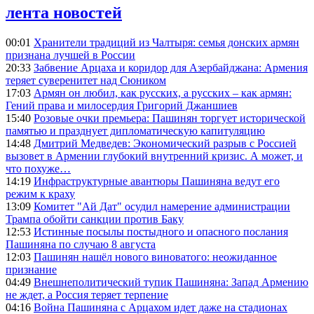
лента новостей
00:01
Хранители традиций из Чалтыря: семья донских армян
признана лучшей в России
20:33
Забвение Арцаха и коридор для Азербайджана: Армения
теряет суверенитет над Сюником
17:03
Армян он любил, как русских, а русских – как армян:
Гений права и милосердия Григорий Джаншиев
15:40
Розовые очки премьера: Пашинян торгует исторической
памятью и празднует дипломатическую капитуляцию
14:48
Дмитрий Медведев: Экономический разрыв с Россией
вызовет в Армении глубокий внутренний кризис. А может, и
что похуже…
14:19
Инфраструктурные авантюры Пашиняна ведут его
режим к краху
13:09
Комитет "Ай Дат" осудил намерение администрации
Трампа обойти санкции против Баку
12:53
Истинные посылы постыдного и опасного послания
Пашиняна по случаю 8 августа
12:03
Пашинян нашёл нового виноватого: неожиданное
признание
04:49
Внешнеполитический тупик Пашиняна: Запад Армению
не ждет, а Россия теряет терпение
04:16
Война Пашиняна с Арцахом идет даже на стадионах