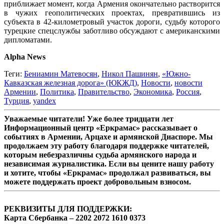
приближает момент, когда Армения окончательно растворится
в чужих геополитических проектах, превратившись из
субъекта в 42-километровый участок дороги, судьбу которого
турецкие спецслужбы заботливо обсуждают с американскими
дипломатами.
Alpha News
Теги:
Бениамин Матевосян
,
Никол Пашинян
,
«Южно-
Кавказская железная дорога» (ЮКЖД)
,
Новости
,
новости
Армении
,
Политика
,
Правительство
,
Экономика
,
Россия
,
Турция
,
yandex
Уважаемые читатели! Уже более тридцати лет
Информационный центр «Еркрамас» рассказывает о
событиях в Армении, Арцахе и армянской Диаспоре. Мы
продолжаем эту работу благодаря поддержке читателей,
которым небезразличны судьба армянского народа и
независимая журналистика. Если вы цените нашу работу
и хотите, чтобы «Еркрамас» продолжал развиваться, вы
можете поддержать проект добровольным взносом.
РЕКВИЗИТЫ ДЛЯ ПОДДЕРЖКИ:
Карта Сбербанка – 2202 2072 1610 0373