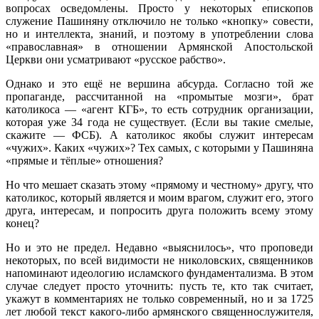
вопросах осведомлены. Просто у некоторых епископов
служение Пашиняну отключило не только «кнопку» совести,
но и интеллекта, знаний, и поэтому в употреблении слова
«православная» в отношении Армянской Апостольской
Церкви они усматривают «русское рабство».
Однако и это ещё не вершина абсурда. Согласно той же
пропаганде, рассчитанной на «промытые мозги», брат
католикоса — «агент КГБ», то есть сотрудник организации,
которая уже 34 года не существует. (Если вы такие смелые,
скажите — ФСБ). А католикос якобы служит интересам
«чужих». Каких «чужих»? Тех самых, с которыми у Пашиняна
«прямые и тёплые» отношения?
Но что мешает сказать этому «прямому и честному» другу, что
католикос, который является и моим врагом, служит его, этого
друга, интересам, и попросить друга положить всему этому
конец?
Но и это не предел. Недавно «выяснилось», что проповеди
некоторых, по всей видимости не николовских, священников
напоминают идеологию исламского фундаментализма. В этом
случае следует просто уточнить: пусть те, кто так считает,
укажут в комментариях не только современный, но и за 1725
лет любой текст какого-либо армянского священнослужителя,