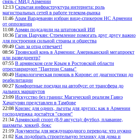
связь с МИД Армении
12:13
Скрытая инфраструктура интернета: роль
магистральных сетей в работе телеком-рынка
11:46
Арам Вардеванян избран вице-спикером НС Армении
от оппозиции
11:08
Армян подсадили на штатовский ИИ
10:36
Гагик Царукян: Стремление помогать друг другу важно
для построения сильной страны и общества
09:49
Сын за отца отвечает!
08:56
Троянский конь в Армении: Американский мегапроект
или разведцентр?
07:55
В армянском селе Крым в Ростовской области
отреставрируют "Пантеон Славы"
00:49
Наркологическая помощь в Кирове: от диагностики до
реабилитации
00:27
Комфортные поездки на автобусе: от трансфера до
дальних маршрутов
23:09
Искусство без границ: Магический реализм Гаянэ
Хачатурян представлен в Тамбове
22:08
Кризис для одних, льготы для других: как в Армении
господдержка достаётся "своим"
21:34
Армянский спорт (8-9 августа): футбол, плавание,
шахматы, хоккей, бокс
21:19
Документы для международного перевода: что нужно
21:02
Как подобрать строительную технику для дома и