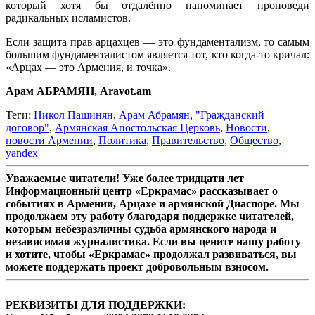
который хотя бы отдалённо напоминает проповеди
радикальных исламистов.
Если защита прав арцахцев — это фундаментализм, то самым
большим фундаменталистом является тот, кто когда-то кричал:
«Арцах — это Армения, и точка».
Арам АБРАМЯН, Aravot.am
Теги:
Никол Пашинян
,
Арам Абрамян
,
"Гражданский
договор"
,
Армянская Апостольская Церковь
,
Новости
,
новости Армении
,
Политика
,
Правительство
,
Общество
,
yandex
Уважаемые читатели! Уже более тридцати лет
Информационный центр «Еркрамас» рассказывает о
событиях в Армении, Арцахе и армянской Диаспоре. Мы
продолжаем эту работу благодаря поддержке читателей,
которым небезразличны судьба армянского народа и
независимая журналистика. Если вы цените нашу работу
и хотите, чтобы «Еркрамас» продолжал развиваться, вы
можете поддержать проект добровольным взносом.
РЕКВИЗИТЫ ДЛЯ ПОДДЕРЖКИ: