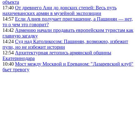
объекта
17:40
От древнего Ани до донских степей: Весь путь
нахичеванских армян в музейной экспозиции
14:57
Если Алиев получает приглашение, а Пашинян — нет,
то о чем это говорит?
14:42
Армению начали продавать европейским туристам как
главную загадку
14:24
Суд над Католикосом: Пашинян, возможно, избежит
пули, но не избежит истории
12:54
Архитектурная летопись армянской общины
Екатеринодара
10:40
Мост между Москвой и Ереваном: "Лазаревский клуб"
бьет тревогу