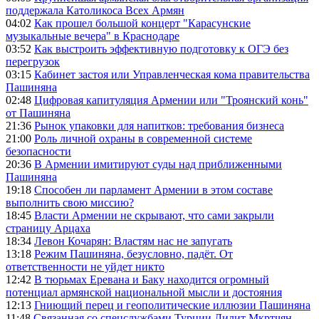
поддержала Католикоса Всех Армян
04:02
Как прошел большой концерт "Карасунские
музыкальные вечера" в Краснодаре
03:52
Как выстроить эффективную подготовку к ОГЭ без
перегрузок
03:15
Кабинет застоя или Управленческая кома правительства
Пашиняна
02:48
Цифровая капитуляция Армении или "Троянский конь"
от Пашиняна
21:36
Рынок упаковки для напитков: требования бизнеса
21:00
Роль личной охраны в современной системе
безопасности
20:36
В Армении имитируют суды над приближенными
Пашиняна
19:18
Способен ли парламент Армении в этом составе
выполнить свою миссию?
18:45
Власти Армении не скрывают, что сами закрыли
страницу Арцаха
18:34
Левон Кочарян: Властям нас не запугать
13:18
Режим Пашиняна, безусловно, падёт. От
ответственности не уйдет никто
12:42
В тюрьмах Еревана и Баку находится огромный
потенциал армянской национальной мысли и достояния
12:13
Гниющий перец и геополитические иллюзии Пашиняна
11:48
Связанная со спецслужбами Турции Лилит Мкртчян