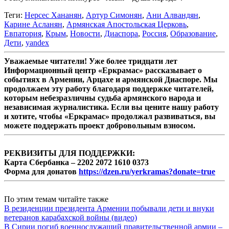
Теги:
Нерсес Хананян
,
Артур Симонян
,
Ани Алвандян
,
Карине Асланян
,
Армянская Апостольская Церковь
,
Евпатория
,
Крым
,
Новости
,
Диаспора
,
Россия
,
Образование
,
Дети
,
yandex
Уважаемые читатели! Уже более тридцати лет
Информационный центр «Еркрамас» рассказывает о
событиях в Армении, Арцахе и армянской Диаспоре. Мы
продолжаем эту работу благодаря поддержке читателей,
которым небезразличны судьба армянского народа и
независимая журналистика. Если вы цените нашу работу
и хотите, чтобы «Еркрамас» продолжал развиваться, вы
можете поддержать проект добровольным взносом.
РЕКВИЗИТЫ ДЛЯ ПОДДЕРЖКИ:
Карта Сбербанка – 2202 2072 1610 0373
Форма для донатов
https://dzen.ru/yerkramas?donate=true
По этим темам читайте также
В резиденции президента Армении побывали дети и внуки
ветеранов карабахской войны (видео)
В Сирии погиб военнослужащий правительственной армии –