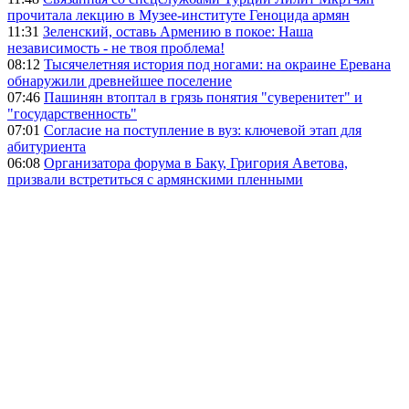
прочитала лекцию в Музее-институте Геноцида армян
11:31
Зеленский, оставь Армению в покое: Наша
независимость - не твоя проблема!
08:12
Тысячелетняя история под ногами: на окраине Еревана
обнаружили древнейшее поселение
07:46
Пашинян втоптал в грязь понятия "суверенитет" и
"государственность"
07:01
Согласие на поступление в вуз: ключевой этап для
абитуриента
06:08
Организатора форума в Баку, Григория Аветова,
призвали встретиться с армянскими пленными