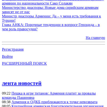
армянин по национальности Сако Солакян
Министерство диаспоры: Новые дома сирийским армянам
зависят не от нас
Министр диаспоры Армении: Да – у меня есть требования к
Турции!
Глава АНКА: Порочные тенденции в вопросе Геноцида – в
чем роль правосудия?
На главную
Регистрация
Войти
РАСШИРЕННЫЙ ПОИСК
лента новостей
09:22
Пешка в игре титанов: Армения платит за провалы
команды Пашиняна
08:38
Армения и ОДКБ приближаются к точке невозврата
08:05
Крупнейшая армянская благотворительная организация