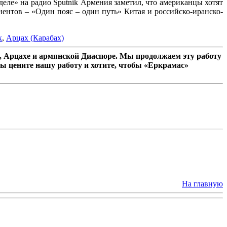
е» на радио Sputnik Армения заметил, что американцы хотят
ентов – «Один пояс – один путь» Китая и российско-иранско-
x
,
Арцах (Карабах)
 Арцахе и армянской Диаспоре. Мы продолжаем эту работу
ы цените нашу работу и хотите, чтобы «Еркрамас»
На главную