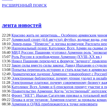
РАСШИРЕННЫЙ ПОИСК
лента новостей
22:28
Красиво жить не запретишь... Особенно армянским чино
21:27
Армянский спорт (4-6 августа): футбол, водные виды, еди
18:10
Энвер-паша, "Немесис" и логика возмездия: Расплата не
17:30
Национальный позор: Католикос Всех Армян на скамье 
16:40
МИД России: Пашинян уготовил Армении роль "низкозат
15:07
Роль России в освобождении Армении (XVIII–XX вв.)
13:36
Никол Пашинян переходит к формуле "вечного" правлен
13:22
Закон силы вместо силы закона: Давид Ишханян о судили
13:08
Попытка переписать историю и стать властью в армянско
12:49
Драматическое падение Армении: товарооборот с Россией
12:30
Электронные библиотеки: почему чтение уходит в онлай
11:28
Электронные платежи: почему современному бизнесу ва
10:56
Католикос Всех Армян и 6 епископов примут участие в п
10:36
Правительство Армении: Когда "естественный" интеллек
09:51
Фронт "НЕТ": Ишхан Сагателян призвал к тотальной моб
09:22
Пешка в игре титанов: Армения платит за провалы ком
08:38
Армения и ОДКБ приближаются к точке невозврата