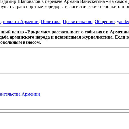
димир Шаповалов в передаче Армана Ванескегяна «На самом дел
рушать транспортные коридоры и логистические цепочки оппон
и
,
новости Армении
,
Политика
,
Правительство
,
Общество
,
yande
ный центр «Еркрамас» рассказывает о событиях в Армении,
дьба армянского народа и независимая журналистика. Если в
ровольным взносом.
авительства Армении