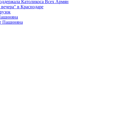
поддержала Католикоса Всех Армян
вечера" в Краснодаре
рузок
 Пашиняна
от Пашиняна