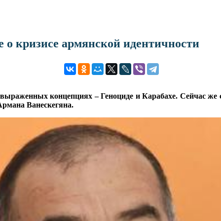
е о кризисе армянской идентичности
выраженных концепциях – Геноциде и Карабахе. Сейчас же 
Армана Ванескегяна.