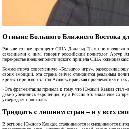
Отныне Большого Ближнего Востока дл
Раньше тот же президент США Дональд Трамп не проявлял о
связанными с ним, говорит российский политолог Артур Ат
перекрестье внешнеполитического прицела США южнокавказск
Комментируя современную «Большую игру», разворачивающую
своих амбиций, эта страна сейчас становится реальным пол
кризис сирийской элиты Асадов, иранская проблематика и так 
«Эта фрагментация привела к тому, что Южный Кавказ стал «
давно убедились европейцы, ну а Россия это знала еще со вр
утверждает политолог.
Тридцать с лишним стран – и у всех с
В регионе Южного Кавказа сталкиваются и смешиваются интер