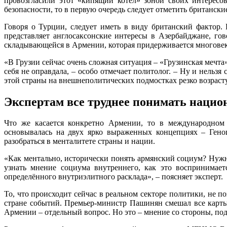
провозгласили этот «кипящий котел» зоной своих интересо
безопасности, то в первую очередь следует отметить британски
Говоря о Турции, следует иметь в виду британский фактор
представляет англосаксонские интересы в Азербайджане, го
складывающейся в Армении, которая придерживается многовект
«В Грузии сейчас очень сложная ситуация – «Грузинская мечта
себя не оправдала, – особо отмечает политолог. – Ну и нельз
этой страны на внешнеполитических подмостках резко возраст
Экспертам все труднее понимать нацио
Что же касается конкретно Армении, то в международном э
основывалась на двух ярко выраженных концепциях – Гено
разобраться в менталитете страны и нации.
«Как ментально, исторически понять армянский социум? Нужн
узнать мнение социума внутреннего, как это воспринимае
определённого внутриэлитного расклада», – поясняет эксперт.
То, что происходит сейчас в реальном секторе политики, не 
стране событий. Премьер-министр Пашинян смешал все карты
Армении – отдельный вопрос. Но это – мнение со стороны, под