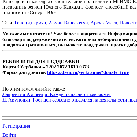
Ранее доцент кафедры сравнительной политологии МГИМО Вла
превратить регион Южного Кавказа в форпост, способный раз
индийский «Север – Юг».
Теги:
Геноцид армян
,
Арман Ванескегян
,
Артур Атаев
,
Новост
Уважаемые читатели! Уже более тридцати лет Информацион
благодаря поддержке читателей, которым небезразличны су
продолжал развиваться, вы можете поддержать проект доб
РЕКВИЗИТЫ ДЛЯ ПОДДЕРЖКИ:
Карта Сбербанка – 2202 2072 1610 0373
Форма для донатов
https://dzen.ru/yerkramas?donate=true
По этим темам читайте также
Лаврентий Амшенци: Каждый спасается как может
Д. Арутюнян: Рост цен серьезно отразился на деятельности пр
Регистрация
Войти