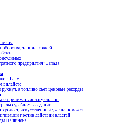
вникам
ноборства, теннис, хоккей
избежна
подсудимых
ратного предприятия" Запада
ия
ще в Баку
м вилайете
 рухнул, а топливо бьет ценовые рекорды
н
жно принимать оплату онлайн
ервом судебном заседании
т хромает, искусственный уже не поможет
илизации против действий властей
анды Пашиняна