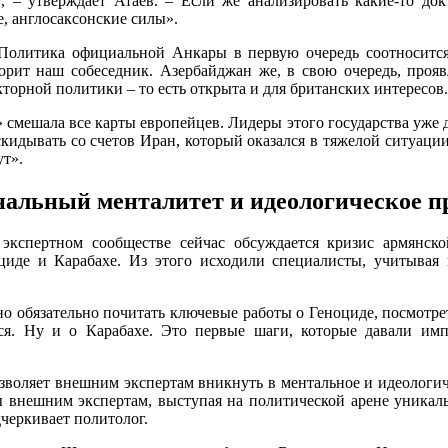
в, – утверждает Атаев. – Если же анализировать какие-то д
е, англосаксонские силы».
. Политика официальной Анкары в первую очередь соотносит
ворит наш собеседник. Азербайджан же, в свою очередь, про
орной политики – то есть открыта и для британских интересов.
» смешала все карты европейцев. Лидеры этого государства уже д
я скидывать со счетов Иран, который оказался в тяжелой ситуац
ут».
нальный менталитет и идеологическое 
кспертном сообществе сейчас обсуждается кризис армянской
циде и Карабахе. Из этого исходили специалисты, учитывая
о обязательно почитать ключевые работы о Геноциде, посмотрет
тся. Ну и о Карабахе. Это первые шаги, которые давали им
позволяет внешним экспертам вникнуть в ментальное и идеолог
 внешним экспертам, выступая на политической арене уникал
черкивает политолог.