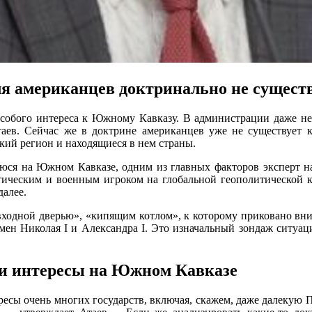
я американцев доктринально не сущест
собого интереса к Южному Кавказу. В администрации даже не 
аев. Сейчас же в доктрине американцев уже не существует 
ий регион и находящиеся в нем страны.
ся на Южном Кавказе, одним из главных факторов эксперт наз
итическим и военным игроком на глобальной геополитической к
далее.
входной дверью», «кипящим котлом», к которому приковано вним
емен Николая I и Александра I. Это изначальный зондаж ситуаци
вои интересы на Южном Кавказе
есы очень многих государств, включая, скажем, даже далекую 