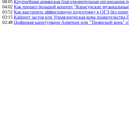
08:05
Крупнейшая армянская благотворительная организация 
04:02
Как прошел большой концерт "Карасунские музыкальные 
03:52
Как выстроить эффективную подготовку к ОГЭ без перег
03:15
Кабинет застоя или Управленческая кома правительства
02:48
Цифровая капитуляция Армении или "Троянский конь" 