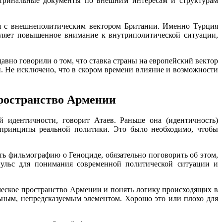
октринальные документы по внешним интересам и структурам
ся с внешнеполитическим вектором Британии. Именно Турция
являет повышенное внимание к внутриполитической ситуации,
авно говорили о том, что ставка страны на европейский вектор
ии. Не исключено, что в скором времени влияние и возможности
пространство Армении
 идентичности, говорит Атаев. Раньше она (идентичность)
 принципы реальной политики. Это было необходимо, чтобы
ь фильмографию о Геноциде, обязательно поговорить об этом,
пульс для понимания современной политической ситуации и
ическое пространство Армении и понять логику происходящих в
ьным, непредсказуемым элементом. Хорошо это или плохо для