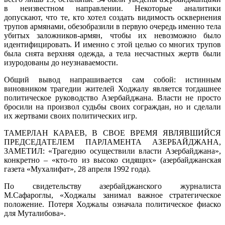
в неизвестном направлении. Некоторые аналитики
допускают, что те, кто хотел создать видимость осквернения
трупов армянами, обезобразили в первую очередь именно тела
убитых заложников-армян, чтобы их невозможно было
идентифицировать. И именно с этой целью со многих трупов
была снята верхняя одежда, а тела несчастных жертв были
изуродованы до неузнаваемости.
Общий вывод напрашивается сам собой: истинным
виновником трагедии жителей Ходжалу является тогдашнее
политическое руководство Азербайджана. Власти не просто
бросили на произвол судьбы своих сограждан, но и сделали
их жертвами своих политических игр.
ТАМЕРЛАН КАРАЕВ, В СВОЕ ВРЕМЯ ЯВЛЯВШИЙСЯ
ПРЕДСЕДАТЕЛЕМ ПАРЛАМЕНТА АЗЕРБАЙДЖАНА,
ЗАМЕТИЛ: «Трагедию осуществили власти Азербайджана»,
конкретно – «кто-то из высоко сидящих» (азербайджанская
газета «Мухалифат», 28 апреля 1992 года).
По свидетельству азербайджанского журналиста
М.Сафароглы, «Ходжалы занимал важное стратегическое
положение. Потеря Ходжалы означала политическое фиаско
для Муталибова».