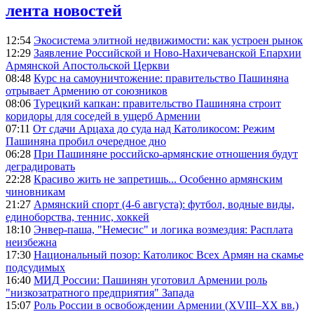
лента новостей
12:54
Экосистема элитной недвижимости: как устроен рынок
12:29
Заявление Российской и Ново-Нахичеванской Епархии
Армянской Апостольской Церкви
08:48
Курс на самоуничтожение: правительство Пашиняна
отрывает Армению от союзников
08:06
Турецкий капкан: правительство Пашиняна строит
коридоры для соседей в ущерб Армении
07:11
От сдачи Арцаха до суда над Католикосом: Режим
Пашиняна пробил очередное дно
06:28
При Пашиняне российско-армянские отношения будут
деградировать
22:28
Красиво жить не запретишь... Особенно армянским
чиновникам
21:27
Армянский спорт (4-6 августа): футбол, водные виды,
единоборства, теннис, хоккей
18:10
Энвер-паша, "Немесис" и логика возмездия: Расплата
неизбежна
17:30
Национальный позор: Католикос Всех Армян на скамье
подсудимых
16:40
МИД России: Пашинян уготовил Армении роль
"низкозатратного предприятия" Запада
15:07
Роль России в освобождении Армении (XVIII–XX вв.)