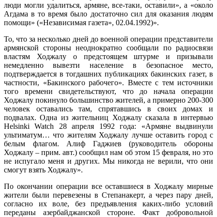
люди могли удалиться, армяне, все-таки, оставили», а «около
Агдама в то время было достаточно сил для оказания людям
помощи» («Независимая газета», 02.04.1992)».
То, что за несколько дней до военной операции представители
армянской стороны неоднократно сообщали по радиосвязи
властям Ходжалу о предстоящем штурме и призывали
немедленно вывезти население в безопасное место,
подтверждается в тогдашних публикациях бакинских газет, в
частности, «Бакинского рабочего». Вместе с тем источники
того времени свидетельствуют, что до начала операции
Ходжалу покинуло большинство жителей, а примерно 200-300
человек оставались там, спрятавшись в своих домах и
подвалах. Одна из жительниц Ходжалу сказала в интервью
Helsinki Watch 28 апреля 1992 года: «Армяне выдвинули
ультиматум… что жителям Ходжалу лучше оставить город с
белым флагом. Алиф Гаджиев (руководитель обороны
Ходжалу – прим. авт.) сообщил нам об этом 15 февраля, но это
не испугало меня и других. Мы никогда не верили, что они
смогут взять Ходжалу».
По окончании операции все оставшиеся в Ходжалу мирные
жители были перевезены в Степанакерт, а через пару дней,
согласно их воле, без предъявления каких-либо условий
переданы азербайджанской стороне. Факт добровольной