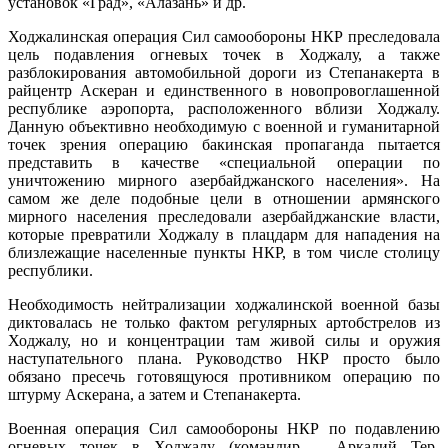
установок «Град», «Алазань» и др.
Ходжалинская операция Сил самообороны НКР преследовала
цель подавления огневых точек в Ходжалу, а также
разблокирования автомобильной дороги из Степанакерта в
райцентр Аскеран и единственного в новопровоглашенной
республике аэропорта, расположенного вблизи Ходжалу.
Данную объективно необходимую с военной и гуманитарной
точек зрения операцию бакинская пропаганда пытается
представить в качестве «специальной операции по
уничтожению мирного азербайджанского населения». На
самом же деле подобные цели в отношении армянского
мирного населения преследовали азербайджанские власти,
которые превратили Ходжалу в плацдарм для нападения на
близлежащие населенные пункты НКР, в том числе столицу
республики.
Необходимость нейтрализации ходжалинской военной базы
диктовалась не только фактом регулярных артобстрелов из
Ходжалу, но и концентрации там живой силы и оружия
наступательного плана. Руководство НКР просто было
обязано пресечь готовящуюся противником операцию по
штурму Аскерана, а затем и Степанакерта.
Военная операция Сил самообороны НКР по подавлению
огневых точек в Ходжалу (командир – Аркадий Тер-