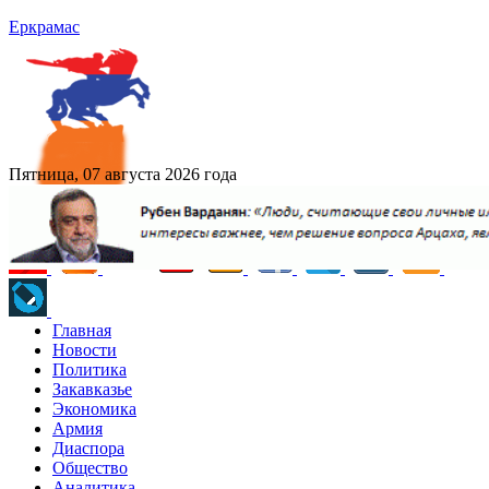
Еркрамас
Пятница, 07 августа 2026 года
Главная
Новости
Политика
Закавказье
Экономика
Армия
Диаспора
Общество
Аналитика