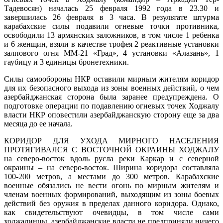
Тадевосян) началась 25 февраля 1992 года в 23.30 и
завершилась 26 февраля в 3 часа. В результате штурма
карабахские силы подавили огневые точки противника,
освободили 13 армянских заложников, в том числе 1 ребенка
и 6 женщин, взяли в качестве трофея 2 реактивные установки
залпового огня ММ-21 «Град», 4 установки «Алазань», 1
гаубицу и 3 единицы бронетехники.
Силы самообороны НКР оставили мирным жителям коридор
для их безопасного выхода из зоны военных действий, о чем
азербайджанская сторона была заранее предупреждена. О
подготовке операции по подавлению огневых точек Ходжалу
власти НКР оповестили азербайджанскую сторону еще за два
месяца до ее начала.
КОРИДОР ДЛЯ УХОДА МИРНОГО НАСЕЛЕНИЯ
ПРОТЯГИВАЛСЯ С ВОСТОЧНОЙ ОКРАИНЫ ХОДЖАЛУ
на северо-восток вдоль русла реки Каркар и с северной
окраины – на северо-восток. Ширина коридора составляла
100-200 метров, а местами до 300 метров. Карабахские
военные обязались не вести огонь по мирным жителям и
членам военных формирований, выходящим из зоны боевых
действий без оружия в пределах данного коридора. Однако,
как свидетельствуют очевидцы, в том числе сами
ходжалинцы, азербайджанские власти не предприняли ничего