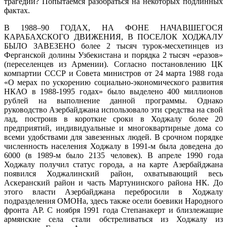
трагедии? Попытаемся разобраться на некоторых подлинных
фактах.
В 1988–90 ГОДАХ, НА ФОНЕ НАЧАВШЕГОСЯ
КАРАБАХСКОГО ДВИЖЕНИЯ, В ПОСЕЛОК ХОДЖАЛУ
БЫЛО ЗАВЕЗЕНО более 2 тысяч турок-месхетинцев из
Ферганской долины Узбекистана и порядка 2 тысяч «еразов»
(переселенцев из Армении). Согласно постановлению ЦК
компартии СССР и Совета министров от 24 марта 1988 года
«О мерах по ускорению социально-экономического развития
НКАО в 1988-1995 годах» было выделено 400 миллионов
рублей на выполнение данной программы. Однако
руководство Азербайджана использовало эти средства на свой
лад, построив в короткие сроки в Ходжалу более 20
предприятий, индивидуальные и многоквартирные дома со
всеми удобствами для завезенных людей. В срочном порядке
численность населения Ходжалу в 1991-м была доведена до
6000 (в 1989-м было 2135 человек). В апреле 1990 года
Ходжалу получил статус города, а на карте Азербайджана
появился Ходжалинский район, охватывающий весь
Аскеранский район и часть Мартунинского района НК. До
этого власти Азербайджана перебросили в Ходжалу
подразделения ОМОНа, здесь также осели боевики Народного
фронта АР. C ноября 1991 года Степанакерт и близлежащие
армянские села стали обстреливаться из Ходжалу из