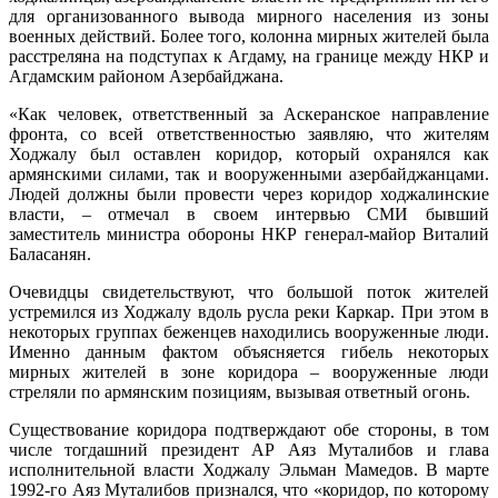
для организованного вывода мирного населения из зоны
военных действий. Более того, колонна мирных жителей была
расстреляна на подступах к Агдаму, на границе между НКР и
Агдамским районом Азербайджана.
«Как человек, ответственный за Аскеранское направление
фронта, со всей ответственностью заявляю, что жителям
Ходжалу был оставлен коридор, который охранялся как
армянскими силами, так и вооруженными азербайджанцами.
Людей должны были провести через коридор ходжалинские
власти, – отмечал в своем интервью СМИ бывший
заместитель министра обороны НКР генерал-майор Виталий
Баласанян.
Очевидцы свидетельствуют, что большой поток жителей
устремился из Ходжалу вдоль русла реки Каркар. При этом в
некоторых группах беженцев находились вооруженные люди.
Именно данным фактом объясняется гибель некоторых
мирных жителей в зоне коридора – вооруженные люди
стреляли по армянским позициям, вызывая ответный огонь.
Существование коридора подтверждают обе стороны, в том
числе тогдашний президент АР Аяз Муталибов и глава
исполнительной власти Ходжалу Эльман Мамедов. В марте
1992-го Аяз Муталибов признался, что «коридор, по которому