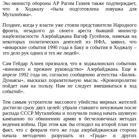
Экс-министр обороны АР Рагим Газиев также подтверждает,
что в Ходжалу «была подготовлена ловушка для
Муталибова».
Позднее, когда у власти уже стояли представители Народного
фронта, незадолго до своего ареста бывший министр
нацбезопасности Азербайджана Вагиф Гусейнов, намекая на
некоторых политических деятелей из НФА, заявил, что
«январские события 1990 года в Баку и события в Ходжалу –
это дело рук одних и тех же людей».
Сам Гейдар Алиев признался, что в ходжалинских событиях
«виновато и прежнее руководство» Азербайджана. Еще в
апреле 1992 года он, согласно сообщению агентства «Билик-
Дуньясы», высказал поразительную мысль: «Кровопролитие
пойдет нам на пользу. Нам не следует вмешиваться в ход
событий».
Тем самым устроители массового убийства мирных жителей
достигли сразу двух целей: убрали ставшего ненужным после
распада СССР Муталибова и получили повод начать шумную
кампанию по обвинению армян в бесчеловечных методах
ведения войны. При этом как бы отходил на второй план тот
факт, что с февраля того же года азербайджанская сторона
начала методично разрушать из «Града» и других