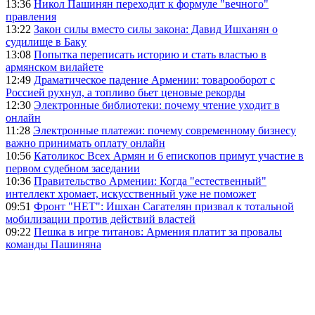
13:36
Никол Пашинян переходит к формуле "вечного"
правления
13:22
Закон силы вместо силы закона: Давид Ишханян о
судилище в Баку
13:08
Попытка переписать историю и стать властью в
армянском вилайете
12:49
Драматическое падение Армении: товарооборот с
Россией рухнул, а топливо бьет ценовые рекорды
12:30
Электронные библиотеки: почему чтение уходит в
онлайн
11:28
Электронные платежи: почему современному бизнесу
важно принимать оплату онлайн
10:56
Католикос Всех Армян и 6 епископов примут участие в
первом судебном заседании
10:36
Правительство Армении: Когда "естественный"
интеллект хромает, искусственный уже не поможет
09:51
Фронт "НЕТ": Ишхан Сагателян призвал к тотальной
мобилизации против действий властей
09:22
Пешка в игре титанов: Армения платит за провалы
команды Пашиняна