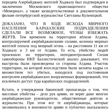
передачи Азербайджану жителей Ходжалу был подтвержден в
заключении Московского правозащитного общества
«Мемориал», а также засвидетельствован в документальном
фильме петербургской журналистки Светланы Кульчицкой.
ДОКАЗАНО, ЧТО В ХОДЕ ИСХОДА МИРНОГО
НАСЕЛЕНИЯ КАРАБАХСКИЕ ПОДРАЗДЕЛЕНИЯ
СДЕЛАЛИ ВСЕ ВОЗМОЖНОЕ, ЧТОБЫ ИЗБЕЖАТЬ
ЖЕРТВ. Тем временем на территории вблизи Агдама,
контролируемой азербайджанскими силами, колонна мирных
жителей попала под мощный огонь – на расстоянии 11 км от
Ходжалу и 3 км от Агдама. То есть, убийство людей
произошло на территории, неподконтрольной Силам
самообороны НКР. Баллистический анализ доказывает, что
выстрелы были произведены со стороны Агдама. Участок
территории, на которой впоследствии были засняты кадры со
множеством тел убитых, находился под постоянным
контролем азербайджанских вооруженных формирований, что
исключало доступ туда карабахских подразделений.
Кстати, в утверждения бакинской пропаганды о том, что
массовые убийства – дело рук армян, не верят даже многие
азербайджанские руководители, общественные деятели и
журналисты. При этом все те азербайджанцы, которые
засомневались в виновности армян и публично высказались