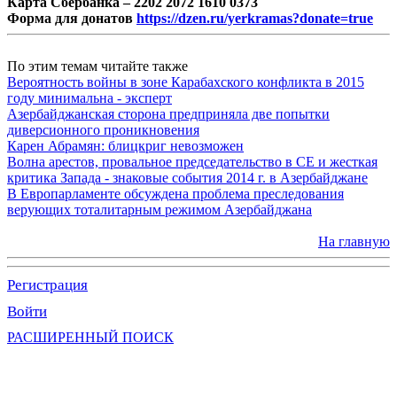
Карта Сбербанка – 2202 2072 1610 0373
Форма для донатов
https://dzen.ru/yerkramas?donate=true
По этим темам читайте также
Вероятность войны в зоне Карабахского конфликта в 2015
году минимальна - эксперт
Азербайджанская сторона предприняла две попытки
диверсионного проникновения
Карен Абрамян: блицкриг невозможен
Волна арестов, провальное председательство в СЕ и жесткая
критика Запада - знаковые события 2014 г. в Азербайджане
В Европарламенте обсуждена проблема преследования
верующих тоталитарным режимом Азербайджана
На главную
Регистрация
Войти
РАСШИРЕННЫЙ ПОИСК