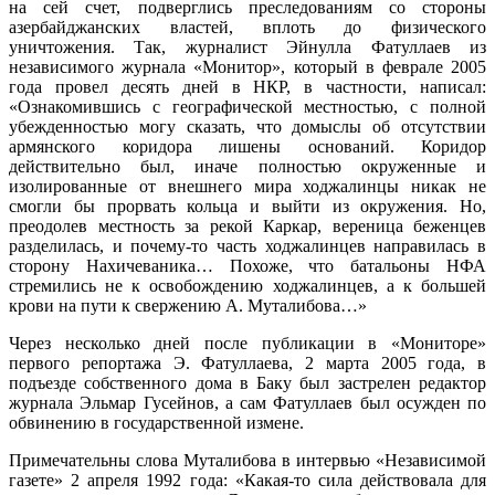
на сей счет, подверглись преследованиям со стороны
азербайджанских властей, вплоть до физического
уничтожения. Так, журналист Эйнулла Фатуллаев из
независимого журнала «Монитор», который в феврале 2005
года провел десять дней в НКР, в частности, написал:
«Ознакомившись с географической местностью, с полной
убежденностью могу сказать, что домыслы об отсутствии
армянского коридора лишены оснований. Коридор
действительно был, иначе полностью окруженные и
изолированные от внешнего мира ходжалинцы никак не
смогли бы прорвать кольца и выйти из окружения. Но,
преодолев местность за рекой Каркар, вереница беженцев
разделилась, и почему-то часть ходжалинцев направилась в
сторону Нахичеваника… Похоже, что батальоны НФА
стремились не к освобождению ходжалинцев, а к большей
крови на пути к свержению А. Муталибова…»
Через несколько дней после публикации в «Мониторе»
первого репортажа Э. Фатуллаева, 2 марта 2005 года, в
подъезде собственного дома в Баку был застрелен редактор
журнала Эльмар Гусейнов, а сам Фатуллаев был осужден по
обвинению в государственной измене.
Примечательны слова Муталибова в интервью «Независимой
газете» 2 апреля 1992 года: «Какая-то сила действовала для