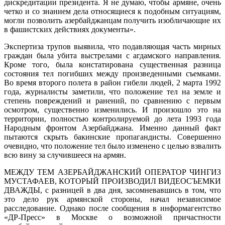
дискредитации президента. Я не думаю, чтобы армяне, очень
четко и со знанием дела относящиеся к подобным ситуациям,
могли позволить азербайджанцам получить изобличающие их
в фашистских действиях документы».
Экспертиза трупов выявила, что подавляющая часть мирных
граждан была убита выстрелами с агдамского направления.
Кроме того, была констатирована существенная разница
состояния тел погибших между произведенными съемками.
Во время второго полета в район гибели людей, 2 марта 1992
года, журналисты заметили, что положение тел на земле и
степень повреждений и ранений, по сравнению с первым
осмотром, существенно изменились. И произошло это на
территории, полностью контролируемой до лета 1993 года
Народным фронтом Азербайджана. Именно данный факт
пытаются скрыть бакинские пропагандисты. Совершенно
очевидно, что положение тел было изменено с целью взвалить
всю вину за случившееся на армян.
МЕЖДУ ТЕМ АЗЕРБАЙДЖАНСКИЙ ОПЕРАТОР ЧИНГИЗ
МУСТАФАЕВ, КОТОРЫЙ ПРОИЗВОДИЛ ВИДЕОСЪЕМКИ
ДВАЖДЫ, с разницей в два дня, засомневавшись в том, что
это дело рук армянской стороны, начал независимое
расследование. Однако после сообщения в информагентство
«ДР-Пресс» в Москве о возможной причастности