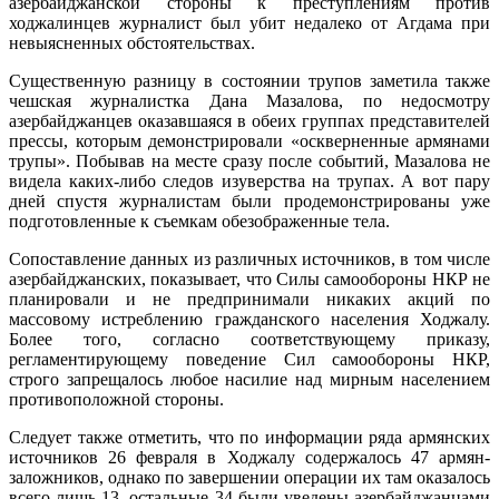
азербайджанской стороны к преступлениям против
ходжалинцев журналист был убит недалеко от Агдама при
невыясненных обстоятельствах.
Существенную разницу в состоянии трупов заметила также
чешская журналистка Дана Мазалова, по недосмотру
азербайджанцев оказавшаяся в обеих группах представителей
прессы, которым демонстрировали «оскверненные армянами
трупы». Побывав на месте сразу после событий, Мазалова не
видела каких-либо следов изуверства на трупах. А вот пару
дней спустя журналистам были продемонстрированы уже
подготовленные к съемкам обезображенные тела.
Сопоставление данных из различных источников, в том числе
азербайджанских, показывает, что Силы самообороны НКР не
планировали и не предпринимали никаких акций по
массовому истреблению гражданского населения Ходжалу.
Более того, согласно соответствующему приказу,
регламентирующему поведение Сил самообороны НКР,
строго запрещалось любое насилие над мирным населением
противоположной стороны.
Следует также отметить, что по информации ряда армянских
источников 26 февраля в Ходжалу содержалось 47 армян-
заложников, однако по завершении операции их там оказалось
всего лишь 13, остальные 34 были уведены азербайджанцами