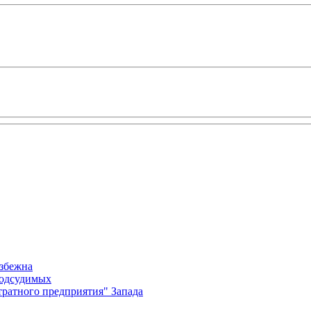
избежна
подсудимых
ратного предприятия" Запада