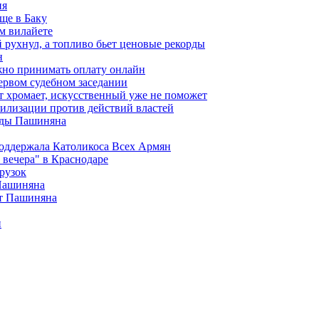
ия
ще в Баку
м вилайете
 рухнул, а топливо бьет ценовые рекорды
н
жно принимать оплату онлайн
ервом судебном заседании
т хромает, искусственный уже не поможет
илизации против действий властей
анды Пашиняна
поддержала Католикоса Всех Армян
вечера" в Краснодаре
рузок
 Пашиняна
от Пашиняна
и