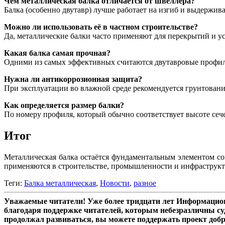
Чем металлическая балка отличается от швеллера?
Балка (особенно двутавр) лучше работает на изгиб и выдержив
Можно ли использовать её в частном строительстве?
Да, металлические балки часто применяют для перекрытий и у
Какая балка самая прочная?
Одними из самых эффективных считаются двутавровые профил
Нужна ли антикоррозионная защита?
При эксплуатации во влажной среде рекомендуется грунтовани
Как определяется размер балки?
По номеру профиля, который обычно соответствует высоте сеч
Итог
Металлическая балка остаётся фундаментальным элементом со
применяются в строительстве, промышленности и инфраструк
Теги:
Балка металлическая
,
Новости
,
разное
Уважаемые читатели! Уже более тридцати лет Информацион
благодаря поддержке читателей, которым небезразличны су
продолжал развиваться, вы можете поддержать проект доб