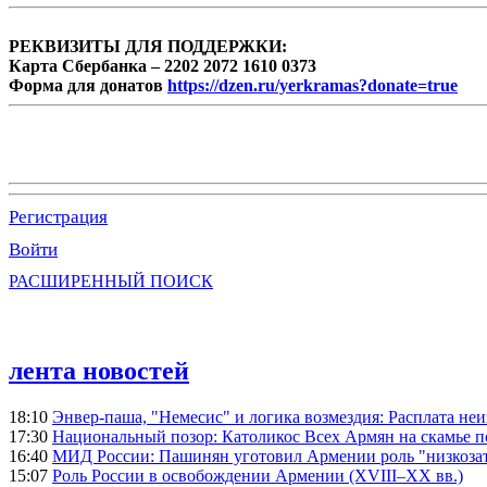
РЕКВИЗИТЫ ДЛЯ ПОДДЕРЖКИ:
Карта Сбербанка – 2202 2072 1610 0373
Форма для донатов
https://dzen.ru/yerkramas?donate=true
Регистрация
Войти
РАСШИРЕННЫЙ ПОИСК
лента новостей
18:10
Энвер-паша, "Немесис" и логика возмездия: Расплата не
17:30
Национальный позор: Католикос Всех Армян на скамье 
16:40
МИД России: Пашинян уготовил Армении роль "низкозат
15:07
Роль России в освобождении Армении (XVIII–XX вв.)