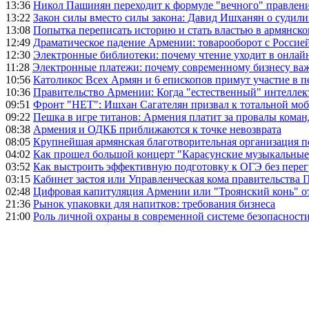
13:36
Никол Пашинян переходит к формуле "вечного" правлен
13:22
Закон силы вместо силы закона: Давид Ишханян о судили
13:08
Попытка переписать историю и стать властью в армянско
12:49
Драматическое падение Армении: товарооборот с Россией
12:30
Электронные библиотеки: почему чтение уходит в онлай
11:28
Электронные платежи: почему современному бизнесу ва
10:56
Католикос Всех Армян и 6 епископов примут участие в п
10:36
Правительство Армении: Когда "естественный" интеллек
09:51
Фронт "НЕТ": Ишхан Сагателян призвал к тотальной моб
09:22
Пешка в игре титанов: Армения платит за провалы ком
08:38
Армения и ОДКБ приближаются к точке невозврата
08:05
Крупнейшая армянская благотворительная организация 
04:02
Как прошел большой концерт "Карасунские музыкальные 
03:52
Как выстроить эффективную подготовку к ОГЭ без перег
03:15
Кабинет застоя или Управленческая кома правительства
02:48
Цифровая капитуляция Армении или "Троянский конь" 
21:36
Рынок упаковки для напитков: требования бизнеса
21:00
Роль личной охраны в современной системе безопасност