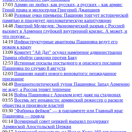
17:03
Армян он любил, как русских, а русских – как армян:
Гений права и милосердия Григорий Джаншиев
15:40
Розовые очки премьера: Пашинян торгует исторической
памятью и празднует дипломатическую капитуляцию
14:48
Дмитрий Медведев: Экономический разрыв с Россией
вызовет в Армении глубокий внутренний кризис. А может, и
что похуже…
14:19
Инфраструктурные авантюры Пашиняна ведут его
режим к краху
13:09
Комитет "Ай Дат" осудил намерение администрации
Трампа обойти санкции против Баку
12:53
Истинные посылы постыдного и опасного послания
Пашиняна по случаю 8 августа
12:03
Пашинян нашёл нового виноватого: неожиданное
признание
04:49
Внешнеполитический тупик Пашиняна: Запад Армению
не ждет, а Россия теряет терпение
04:16
Война Пашиняна с Арцахом идет даже на стадионах
03:55
Восемь лет ненависти: армянский режиссер о расколе
общества и произволе властей
03:30
"Фабрика фейков" — в парламенте или Главный враг
Пашиняна — правда
01:14
Всемирный совет церквей выразил поддержку
Армянской Апостольской Церкви
00:17
Армянский монастырь на Иссык-Куле: 160 лет поисков