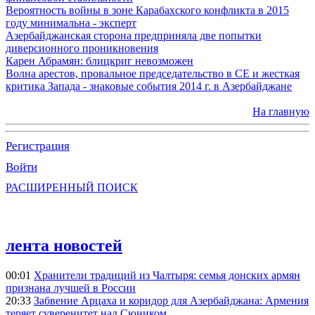
Вероятность войны в зоне Карабахского конфликта в 2015
году минимальна - эксперт
Азербайджанская сторона предприняла две попытки
диверсионного проникновения
Карен Абрамян: блицкриг невозможен
Волна арестов, провальное председательство в СЕ и жесткая
критика Запада - знаковые события 2014 г. в Азербайджане
На главную
Регистрация
Войти
РАСШИРЕННЫЙ ПОИСК
лента новостей
00:01
Хранители традиций из Чалтыря: семья донских армян
признана лучшей в России
20:33
Забвение Арцаха и коридор для Азербайджана: Армения
теряет суверенитет над Сюником