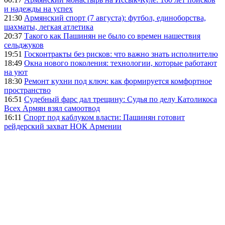
и надежды на успех
21:30
Армянский спорт (7 августа): футбол, единоборства,
шахматы, легкая атлетика
20:37
Такого как Пашинян не было со времен нашествия
сельджуков
19:51
Госконтракты без рисков: что важно знать исполнителю
18:49
Окна нового поколения: технологии, которые работают
на уют
18:30
Ремонт кухни под ключ: как формируется комфортное
пространство
16:51
Судебный фарс дал трещину: Судья по делу Католикоса
Всех Армян взял самоотвод
16:11
Спорт под каблуком власти: Пашинян готовит
рейдерский захват НОК Армении