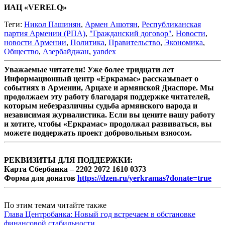
ИАЦ «VERELQ»
Теги:
Никол Пашинян
,
Армен Ашотян
,
Республиканская
партия Армении (РПА)
,
"Гражданский договор"
,
Новости
,
новости Армении
,
Политика
,
Правительство
,
Экономика
,
Общество
,
Азербайджан
,
yandex
Уважаемые читатели! Уже более тридцати лет
Информационный центр «Еркрамас» рассказывает о
событиях в Армении, Арцахе и армянской Диаспоре. Мы
продолжаем эту работу благодаря поддержке читателей,
которым небезразличны судьба армянского народа и
независимая журналистика. Если вы цените нашу работу
и хотите, чтобы «Еркрамас» продолжал развиваться, вы
можете поддержать проект добровольным взносом.
РЕКВИЗИТЫ ДЛЯ ПОДДЕРЖКИ:
Карта Сбербанка – 2202 2072 1610 0373
Форма для донатов
https://dzen.ru/yerkramas?donate=true
По этим темам читайте также
Глава Центробанка: Новый год встречаем в обстановке
финансовой стабильности