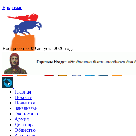
Еркрамас
Воскресенье, 09 августа 2026 года
Главная
Новости
Политика
Закавказье
Экономика
Армия
Диаспора
Общество
Аналитика