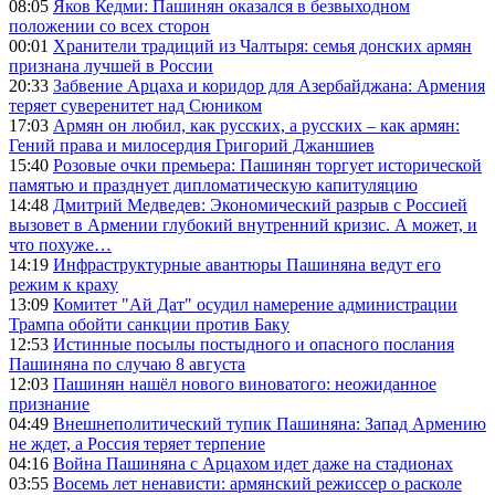
08:05
Яков Кедми: Пашинян оказался в безвыходном
положении со всех сторон
00:01
Хранители традиций из Чалтыря: семья донских армян
признана лучшей в России
20:33
Забвение Арцаха и коридор для Азербайджана: Армения
теряет суверенитет над Сюником
17:03
Армян он любил, как русских, а русских – как армян:
Гений права и милосердия Григорий Джаншиев
15:40
Розовые очки премьера: Пашинян торгует исторической
памятью и празднует дипломатическую капитуляцию
14:48
Дмитрий Медведев: Экономический разрыв с Россией
вызовет в Армении глубокий внутренний кризис. А может, и
что похуже…
14:19
Инфраструктурные авантюры Пашиняна ведут его
режим к краху
13:09
Комитет "Ай Дат" осудил намерение администрации
Трампа обойти санкции против Баку
12:53
Истинные посылы постыдного и опасного послания
Пашиняна по случаю 8 августа
12:03
Пашинян нашёл нового виноватого: неожиданное
признание
04:49
Внешнеполитический тупик Пашиняна: Запад Армению
не ждет, а Россия теряет терпение
04:16
Война Пашиняна с Арцахом идет даже на стадионах
03:55
Восемь лет ненависти: армянский режиссер о расколе