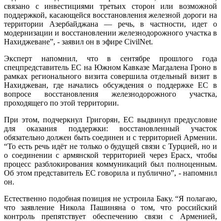
связано с инвестициями третьих сторон или возможной
поддержкой, касающейся восстановления железной дороги на
территории Азербайджана — речь, в частности, идет о
модернизации и восстановлении железнодорожного участка в
Нахиджеване”, - заявил он в эфире CivilNet.
Эксперт напомнил, что в сентябре прошлого года
спецпредставитель ЕС на Южном Кавказе Магдалена Гроно в
рамках регионального визита совершила отдельный визит в
Нахиджеван, где начались обсуждения о поддержке ЕС в
вопросе восстановления железнодорожного участка,
проходящего по этой территории.
При этом, подчеркнул Григорян, ЕС выдвинул предусловие
для оказания поддержки: восстановленный участок
обязательно должен быть соединен и с территорией Армении.
“То есть речь идёт не только о будущей связи с Турцией, но и
о соединении с армянской территорией через Ерасх, чтобы
процесс разблокирования коммуникаций был полноценным.
Об этом представитель ЕС говорила и публично”, - напомнил
он.
Естественно подобная позиция не устроила Баку. “Я полагаю,
что заявление Никола Пашиняна о том, что российский
контроль препятствует обеспечению связи с Арменией,