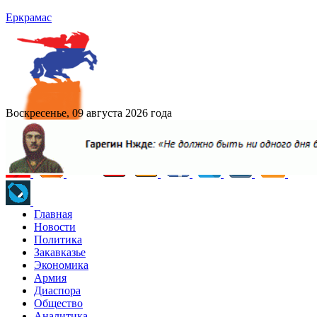
Еркрамас
Воскресенье, 09 августа 2026 года
Главная
Новости
Политика
Закавказье
Экономика
Армия
Диаспора
Общество
Аналитика