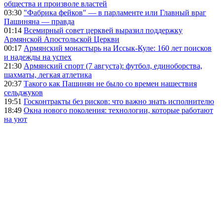
общества и произволе властей
03:30
"Фабрика фейков" — в парламенте или Главный враг
Пашиняна — правда
01:14
Всемирный совет церквей выразил поддержку
Армянской Апостольской Церкви
00:17
Армянский монастырь на Иссык-Куле: 160 лет поисков
и надежды на успех
21:30
Армянский спорт (7 августа): футбол, единоборства,
шахматы, легкая атлетика
20:37
Такого как Пашинян не было со времен нашествия
сельджуков
19:51
Госконтракты без рисков: что важно знать исполнителю
18:49
Окна нового поколения: технологии, которые работают
на уют