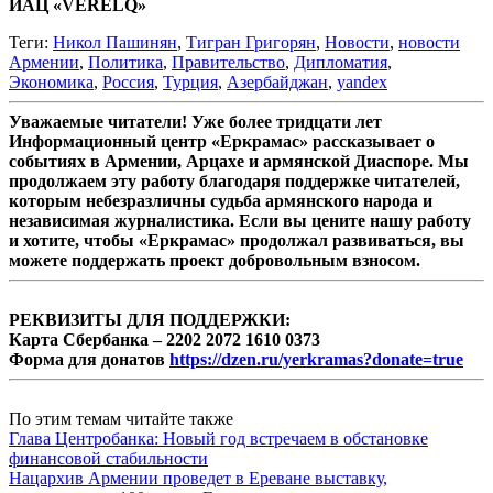
ИАЦ «VERELQ»
Теги:
Никол Пашинян
,
Тигран Григорян
,
Новости
,
новости
Армении
,
Политика
,
Правительство
,
Дипломатия
,
Экономика
,
Россия
,
Турция
,
Азербайджан
,
yandex
Уважаемые читатели! Уже более тридцати лет
Информационный центр «Еркрамас» рассказывает о
событиях в Армении, Арцахе и армянской Диаспоре. Мы
продолжаем эту работу благодаря поддержке читателей,
которым небезразличны судьба армянского народа и
независимая журналистика. Если вы цените нашу работу
и хотите, чтобы «Еркрамас» продолжал развиваться, вы
можете поддержать проект добровольным взносом.
РЕКВИЗИТЫ ДЛЯ ПОДДЕРЖКИ:
Карта Сбербанка – 2202 2072 1610 0373
Форма для донатов
https://dzen.ru/yerkramas?donate=true
По этим темам читайте также
Глава Центробанка: Новый год встречаем в обстановке
финансовой стабильности
Нацархив Армении проведет в Ереване выставку,