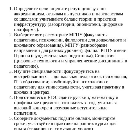
Определите цели: оцените репутацию вуза по
аккредитациям, отзывам выпускников и партнерствам
со школами; учитывайте баланс теории и практики,
инфраструктуру (лаборатории, библиотеки, цифровые
платформы).
Выберите вуз: рассмотрите МГПУ (факультеты
педагогики, психологии, филологии для дошкольного и
школьного образования), МПГУ (разнообразие
направлений для разных уровней), филиал РГПУ имени
Герцена (фундаментальная подготовка), Синергия
(цифровые технологии и управленческие дисциплины в
педагогике).
Изучите специальности: фокусируйтесь на
востребованных — дошкольная педагогика, психология,
IT в образовании; комбинируйте психологию и
педагогику для универсальности, учитывая практику в
школах и центрах.
Подготовьтесь к ЕГЭ: сдайте русский, математику и
профильные предметы; готовьтесь за год, учитывая
высокий конкурс и возможные вступительные
испытания.
Соберите документы: подайте онлайн, мониторьте
сроки; участвуйте в практике на ранних курсах для
опыта (стажировки, симуляции уроков).