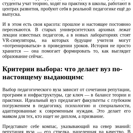
студенты учат теорию, ходят на практику в школы, работают в
центрах развития, пробуют себя в реальной педагогике ещё до
выпуска.
И в этом есть своя красота: прошлое и настоящее постоянно
пересекаются. В старых университетских архивах лежат
лекции известных педагогов, а в новых лабораториях стоят
VR-симуляторы, на которых будущие учителя могут
«потренироваться» в проведении уроков. История не просто
хранится — она помогает формировать то, как выглядит
образование сейчас.
Критерии выбора: что делает вуз по-
настоящему выдающимс
Выбор педагогического вуза зависит от сочетания репутации,
программ и инфраструктуры, где ключ — в балансе теории и
практики. Идеальный вуз предлагает факультеты с глубоким
погружением в педагогику, психологию и специальности,
адаптированные к современным нуждам. Это делает его
маяком для тех, кто ищет не диплом, а призвание.
Представьте себе компас, указывающий на север знаний:
репутация вуза — его стрелка, нацеленная на качество. В