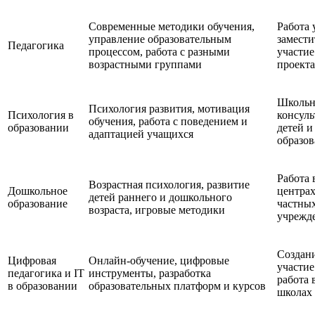
Современные методики обучения,
Работа 
управление образовательным
замести
Педагогика
процессом, работа с разными
участие
возрастными группами
проект
Школьн
Психология развития, мотивация
Психология в
консуль
обучения, работа с поведением и
образовании
детей и
адаптацией учащихся
образов
Работа 
Возрастная психология, развитие
Дошкольное
центрах
детей раннего и дошкольного
образование
частны
возраста, игровые методики
учрежд
Создани
Цифровая
Онлайн-обучение, цифровые
участие
педагогика и IT
инструменты, разработка
работа
в образовании
образовательных платформ и курсов
школах