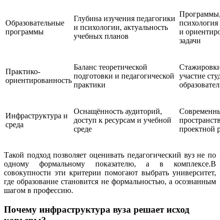
Программы,
Глубина изучения педагогики
Образовательные
психология
и психологии, актуальность
программы
и ориентир
учебных планов
задачи
Баланс теоретической
Стажировки
Практико-
подготовки и педагогической
участие сту
ориентированность
практики
образовате
Оснащённость аудиторий,
Современны
Инфраструктура и
доступ к ресурсам и учебной
пространств
среда
среде
проектной 
Такой подход позволяет оценивать педагогический вуз не по
одному формальному показателю, а в комплексе.В
совокупности эти критерии помогают выбрать университет,
где образование становится не формальностью, а осознанным
шагом в профессию.
Почему инфраструктура вуза решает исход