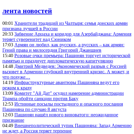
лента новостей
00:01
Хранители традиций из Чалтыря: семья донских армян
признана лучшей в России
20:33
Забвение Арцаха и коридор для Азербайджана: Армения
теряет суверенитет над Сюником
17:03
Армян он любил, как русских, а русских – как армян:
Гений права и милосердия Григорий Джаншиев
15:40
Розовые очки премьера: Пашинян торгует исторической
памятью и празднует дипломатическую капитуляцию
14:48
Дмитрий Медведев: Экономический разрыв с Россией
вызовет в Армении глубокий внутренний кризис. А может, и
что похуже…
14:19
Инфраструктурные авантюры Пашиняна ведут его
режим к краху
13:09
Комитет "Ай Дат" осудил намерение администрации
Трампа обойти санкции против Баку
12:53
Истинные посылы постыдного и опасного послания
Пашиняна по случаю 8 августа
12:03
Пашинян нашёл нового виноватого: неожиданное
признание
04:49
Внешнеполитический тупик Пашиняна: Запад Армению
не ждет, а Россия теряет терпение