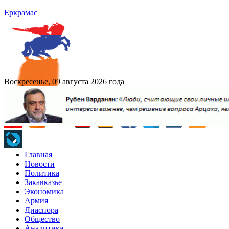
Еркрамас
Воскресенье, 09 августа 2026 года
Главная
Новости
Политика
Закавказье
Экономика
Армия
Диаспора
Общество
Аналитика