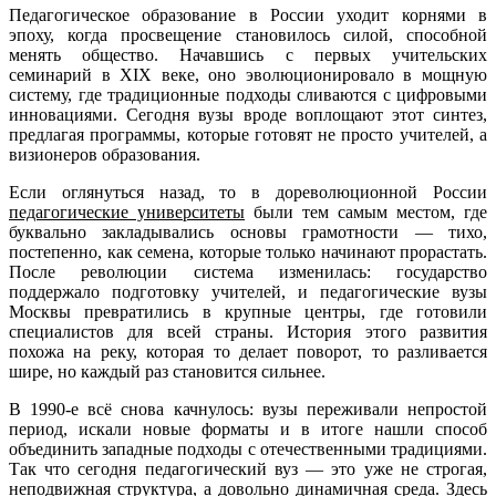
Педагогическое образование в России уходит корнями в
эпоху, когда просвещение становилось силой, способной
менять общество. Начавшись с первых учительских
семинарий в XIX веке, оно эволюционировало в мощную
систему, где традиционные подходы сливаются с цифровыми
инновациями. Сегодня вузы вроде воплощают этот синтез,
предлагая программы, которые готовят не просто учителей, а
визионеров образования.
Если оглянуться назад, то в дореволюционной России
педагогические университеты
были тем самым местом, где
буквально закладывались основы грамотности — тихо,
постепенно, как семена, которые только начинают прорастать.
После революции система изменилась: государство
поддержало подготовку учителей, и педагогические вузы
Москвы превратились в крупные центры, где готовили
специалистов для всей страны. История этого развития
похожа на реку, которая то делает поворот, то разливается
шире, но каждый раз становится сильнее.
В 1990-е всё снова качнулось: вузы переживали непростой
период, искали новые форматы и в итоге нашли способ
объединить западные подходы с отечественными традициями.
Так что сегодня педагогический вуз — это уже не строгая,
неподвижная структура, а довольно динамичная среда. Здесь