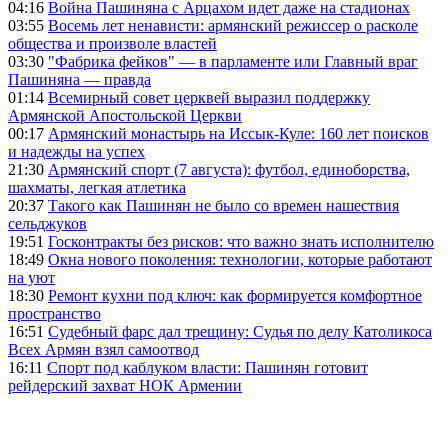
04:16
Война Пашиняна с Арцахом идет даже на стадионах
03:55
Восемь лет ненависти: армянский режиссер о расколе
общества и произволе властей
03:30
"Фабрика фейков" — в парламенте или Главный враг
Пашиняна — правда
01:14
Всемирный совет церквей выразил поддержку
Армянской Апостольской Церкви
00:17
Армянский монастырь на Иссык-Куле: 160 лет поисков
и надежды на успех
21:30
Армянский спорт (7 августа): футбол, единоборства,
шахматы, легкая атлетика
20:37
Такого как Пашинян не было со времен нашествия
сельджуков
19:51
Госконтракты без рисков: что важно знать исполнителю
18:49
Окна нового поколения: технологии, которые работают
на уют
18:30
Ремонт кухни под ключ: как формируется комфортное
пространство
16:51
Судебный фарс дал трещину: Судья по делу Католикоса
Всех Армян взял самоотвод
16:11
Спорт под каблуком власти: Пашинян готовит
рейдерский захват НОК Армении