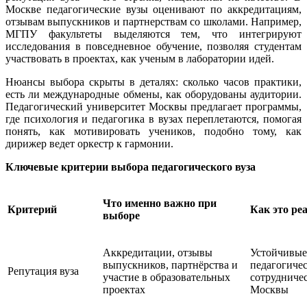
Москве педагогические вузы оценивают по аккредитациям,
отзывам выпускников и партнерствам со школами. Например,
МГПУ факультеты выделяются тем, что интегрируют
исследования в повседневное обучение, позволяя студентам
участвовать в проектах, как ученым в лаборатории идей.
Нюансы выбора скрыты в деталях: сколько часов практики,
есть ли международные обмены, как оборудованы аудитории.
Педагогический университет Москвы предлагает программы,
где психология и педагогика в вузах переплетаются, помогая
понять, как мотивировать учеников, подобно тому, как
дирижер ведет оркестр к гармонии.
Ключевые критерии выбора педагогического вуза
Что именно важно при
Критерий
Как это ре
выборе
Аккредитации, отзывы
Устойчивые
выпускников, партнёрства и
педагогиче
Репутация вуза
участие в образовательных
сотрудниче
проектах
Москвы