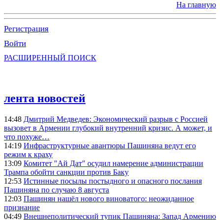
На главную
Регистрация
Войти
РАСШИРЕННЫЙ ПОИСК
лента новостей
14:48
Дмитрий Медведев: Экономический разрыв с Россией
вызовет в Армении глубокий внутренний кризис. А может, и
что похуже…
14:19
Инфраструктурные авантюры Пашиняна ведут его
режим к краху
13:09
Комитет "Ай Дат" осудил намерение администрации
Трампа обойти санкции против Баку
12:53
Истинные посылы постыдного и опасного послания
Пашиняна по случаю 8 августа
12:03
Пашинян нашёл нового виноватого: неожиданное
признание
04:49
Внешнеполитический тупик Пашиняна: Запад Армению