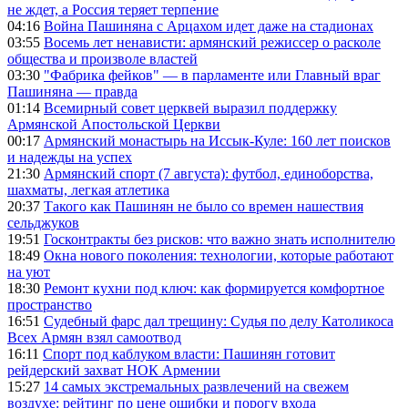
не ждет, а Россия теряет терпение
04:16
Война Пашиняна с Арцахом идет даже на стадионах
03:55
Восемь лет ненависти: армянский режиссер о расколе
общества и произволе властей
03:30
"Фабрика фейков" — в парламенте или Главный враг
Пашиняна — правда
01:14
Всемирный совет церквей выразил поддержку
Армянской Апостольской Церкви
00:17
Армянский монастырь на Иссык-Куле: 160 лет поисков
и надежды на успех
21:30
Армянский спорт (7 августа): футбол, единоборства,
шахматы, легкая атлетика
20:37
Такого как Пашинян не было со времен нашествия
сельджуков
19:51
Госконтракты без рисков: что важно знать исполнителю
18:49
Окна нового поколения: технологии, которые работают
на уют
18:30
Ремонт кухни под ключ: как формируется комфортное
пространство
16:51
Судебный фарс дал трещину: Судья по делу Католикоса
Всех Армян взял самоотвод
16:11
Спорт под каблуком власти: Пашинян готовит
рейдерский захват НОК Армении
15:27
14 самых экстремальных развлечений на свежем
воздухе: рейтинг по цене ошибки и порогу входа