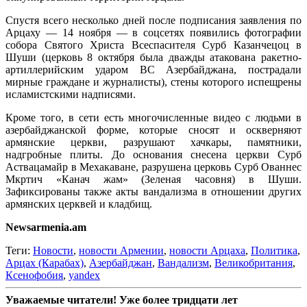
Спустя всего несколько дней после подписания заявления по
Арцаху — 14 ноября — в соцсетях появились фотографии
собора Святого Христа Всеспасителя Сурб Казанчецоц в
Шуши (церковь 8 октября была дважды атакована ракетно-
артиллерийским ударом ВС Азербайджана, пострадали
мирные граждане и журналисты), стены которого испещрены
исламистскими надписями.
Кроме того, в сети есть многочисленные видео с людьми в
азербайджанской форме, которые сносят и оскверняют
армянские церкви, разрушают хачкары, памятники,
надгробные плиты. До основания снесена церкви Сурб
Аствацамайр в Мехакаване, разрушена церковь Сурб Ованнес
Мкртич «Канач жам» (Зеленая часовня) в Шуши.
Зафиксированы также акты вандализма в отношении других
армянских церквей и кладбищ.
Newsarmenia.am
Теги:
Новости
,
новости Армении
,
новости Арцаха
,
Политика
,
Арцах (Карабах)
,
Азербайджан
,
Вандализм
,
Великобритания
,
Ксенофобия
,
yandex
Уважаемые читатели! Уже более тридцати лет