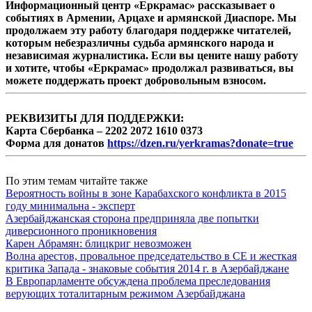
Информационный центр «Еркрамас» рассказывает о
событиях в Армении, Арцахе и армянской Диаспоре. Мы
продолжаем эту работу благодаря поддержке читателей,
которым небезразличны судьба армянского народа и
независимая журналистика. Если вы цените нашу работу
и хотите, чтобы «Еркрамас» продолжал развиваться, вы
можете поддержать проект добровольным взносом.
РЕКВИЗИТЫ ДЛЯ ПОДДЕРЖКИ:
Карта Сбербанка – 2202 2072 1610 0373
Форма для донатов
https://dzen.ru/yerkramas?donate=true
По этим темам читайте также
Вероятность войны в зоне Карабахского конфликта в 2015
году минимальна - эксперт
Азербайджанская сторона предприняла две попытки
диверсионного проникновения
Карен Абрамян: блицкриг невозможен
Волна арестов, провальное председательство в СЕ и жесткая
критика Запада - знаковые события 2014 г. в Азербайджане
В Европарламенте обсуждена проблема преследования
верующих тоталитарным режимом Азербайджана