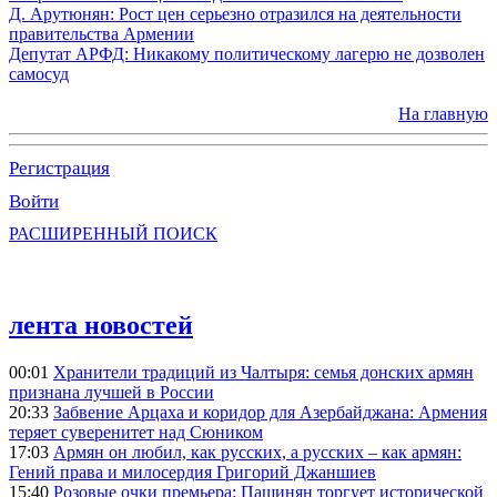
Д. Арутюнян: Рост цен серьезно отразился на деятельности
правительства Армении
Депутат АРФД: Никакому политическому лагерю не дозволен
самосуд
На главную
Регистрация
Войти
РАСШИРЕННЫЙ ПОИСК
лента новостей
00:01
Хранители традиций из Чалтыря: семья донских армян
признана лучшей в России
20:33
Забвение Арцаха и коридор для Азербайджана: Армения
теряет суверенитет над Сюником
17:03
Армян он любил, как русских, а русских – как армян:
Гений права и милосердия Григорий Джаншиев
15:40
Розовые очки премьера: Пашинян торгует исторической