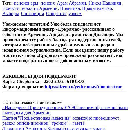
Теги:
пенсионеры
,
пенсия
,
Арам Абрамян
,
Никол Пашинян
,
Новости
,
новости Армении
,
Политика
,
Правительство
,
Выборы
,
Оппозиция
,
Общество
,
yandex
Уважаемые читатели! Уже более тридцати лет
Информационный центр «Еркрамас» рассказывает о
событиях в Армении, Арцахе и армянской Диаспоре. Мы
продолжаем эту работу благодаря поддержке читателей,
которым небезразличны судьба армянского народа и
независимая журналистика. Если вы цените нашу работу
и хотите, чтобы «Еркрамас» продолжал развиваться, вы
можете поддержать проект добровольным взносом.
РЕКВИЗИТЫ ДЛЯ ПОДДЕРЖКИ:
Карта Сбербанка – 2202 2072 1610 0373
Форма для донатов
https://dzen.ru/yerkramas?donate=true
По этим темам читайте также
«Наследие»: Присоединение к ЕАЭС никоим образом не было
выгодным для Армении
Партия "Процветающая Армения" возможно провоцирует
раскол оппозиционной "тройки" – газета
Лаврентий Амшенци: Каждый спасается как может