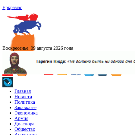
Еркрамас
Воскресенье, 09 августа 2026 года
Главная
Новости
Политика
Закавказье
Экономика
Армия
Диаспора
Общество
Аналитика