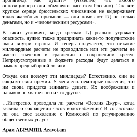
пропаганда нас душит!» (Известно, что любого
оппозиционера они объявляют «агентом России»). Так вот,
хрупкое сердце брюссельских чиновников не выдерживает
таких жалобных призывов — они помогают ГД не только
деньгами, но и «человеческими ресурсами».
В таких условиях, когда креслам ГД реально угрожает
опасность, нужно также предпринять какие-то популистские
шаги внутри страны. И теперь получается, что никакие
миллиардные расчеты не проводились или эти расчеты не
имеют значения в сравнении с сохранением кресел.
Непредусмотренные в бюджете расходы будут делаться в
рамках предвыборной логики.
Откуда они возьмут эти миллиарды? Естественно, они не
сократят свои премии. У меня есть некоторые опасения, что
им снова придется занимать деньги. Их воображения и
навыков не хватает ни на что другое.
…Интересно, проводила ли расчеты «Веолия Джур», когда
заявила о сокращении часов водоснабжения? И согласовала
ли она свое заявление с Комиссией по регулированию
общественных услуг?
Арам АБРАМЯН, Aravot.am