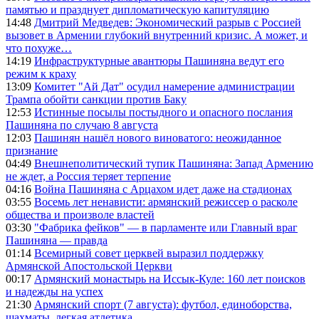
памятью и празднует дипломатическую капитуляцию
14:48
Дмитрий Медведев: Экономический разрыв с Россией
вызовет в Армении глубокий внутренний кризис. А может, и
что похуже…
14:19
Инфраструктурные авантюры Пашиняна ведут его
режим к краху
13:09
Комитет "Ай Дат" осудил намерение администрации
Трампа обойти санкции против Баку
12:53
Истинные посылы постыдного и опасного послания
Пашиняна по случаю 8 августа
12:03
Пашинян нашёл нового виноватого: неожиданное
признание
04:49
Внешнеполитический тупик Пашиняна: Запад Армению
не ждет, а Россия теряет терпение
04:16
Война Пашиняна с Арцахом идет даже на стадионах
03:55
Восемь лет ненависти: армянский режиссер о расколе
общества и произволе властей
03:30
"Фабрика фейков" — в парламенте или Главный враг
Пашиняна — правда
01:14
Всемирный совет церквей выразил поддержку
Армянской Апостольской Церкви
00:17
Армянский монастырь на Иссык-Куле: 160 лет поисков
и надежды на успех
21:30
Армянский спорт (7 августа): футбол, единоборства,
шахматы, легкая атлетика