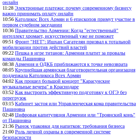
онлайн
11:28
Электронные платежи: почему современному бизнесу
важно принимать оплату онлайн
10:56
Католикос Всех Армян и 6 епископов примут участие в
первом судебном заседании
10:36
Правительство Армении: Когда "естественный"
интеллект хромает, искусственный уже не поможет
09:51
Фронт "НЕТ": Ишхан Сагателян призвал к тотальной
мобилизации против действий властей
09:22
Пешка в игре титанов: Армения платит за провалы
команды Пашиняна
08:38
Армения и ОДКБ приближаются к точке невозврата
08:05
Крупнейшая армянская благотворительная организация
поддержала Католикоса Всех Армян
04:02
Как прошел большой концерт "Карасунские
музыкальные вечера" в Краснодаре
03:52
Как выстроить эффективную подготовку к ОГЭ без
перегрузок
03:15
Кабинет застоя или Управленческая кома правительства
Пашиняна
02:48
Цифровая капитуляция Армении или "Троянский конь"
от Пашиняна
21:36
Рынок упаковки для напитков: требования бизнеса
21:00
Роль личной охраны в современной системе
безопасности