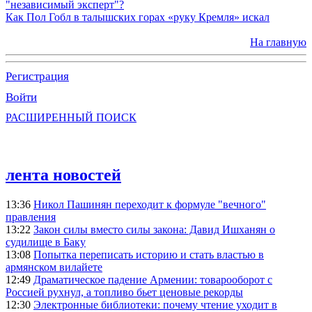
"независимый эксперт"?
Как Пол Гобл в талышских горах «руку Кремля» искал
На главную
Регистрация
Войти
РАСШИРЕННЫЙ ПОИСК
лента новостей
13:36
Никол Пашинян переходит к формуле "вечного"
правления
13:22
Закон силы вместо силы закона: Давид Ишханян о
судилище в Баку
13:08
Попытка переписать историю и стать властью в
армянском вилайете
12:49
Драматическое падение Армении: товарооборот с
Россией рухнул, а топливо бьет ценовые рекорды
12:30
Электронные библиотеки: почему чтение уходит в