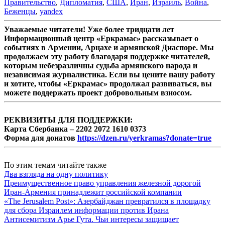
Правительство
,
Дипломатия
,
США
,
Иран
,
Израиль
,
Война
,
Беженцы
,
yandex
Уважаемые читатели! Уже более тридцати лет
Информационный центр «Еркрамас» рассказывает о
событиях в Армении, Арцахе и армянской Диаспоре. Мы
продолжаем эту работу благодаря поддержке читателей,
которым небезразличны судьба армянского народа и
независимая журналистика. Если вы цените нашу работу
и хотите, чтобы «Еркрамас» продолжал развиваться, вы
можете поддержать проект добровольным взносом.
РЕКВИЗИТЫ ДЛЯ ПОДДЕРЖКИ:
Карта Сбербанка – 2202 2072 1610 0373
Форма для донатов
https://dzen.ru/yerkramas?donate=true
По этим темам читайте также
Два взгляда на одну политику
Преимущественное право управления железной дорогой
Иран-Армения принадлежит российской компании
«The Jerusalem Post»: Азербайджан превратился в площадку
для сбора Израилем информации против Ирана
Антисемитизм Арье Гута. Чьи интересы защищает