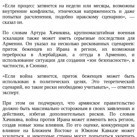
«Если процесс затянется на недели или месяцы, возможны
внутренние конфликты, этническая напряженность и даже
попытки расчленения, подобно иракскому сценарию», —
сказал он.
По словам Артура Хачикяна, крупномасштабная военная
эскалация также может иметь серьезные последствия для
Армении. Он указал на несколько рискованных сценариев:
приток беженцев из Ирана в регион, их возможная
переброска в Азербайджан, а оттуда в Армению, и
использование ситуации для создания «зон безопасности», в
частности, в Сюнике.
«Если война затянется, приток беженцев может быть
использован в политических целях. Это теоретический
сценарий, но такие риски необходимо учитывать», — отметил
эксперт.
При этом он подчеркнул, что армянское правительство
должно быть максимально осторожным в своих заявлениях и
действиях, избегая дополнительных рисков. По словам
Хачикяна, война против Ирана может изменить весь регион,
создав новые зоны влияния. По его оценке, конкуренция за
влияние на Ближнем Востоке и Южном Кавказе может
усилиться, и некоторые страны могут попытаться укрепить