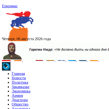
Еркрамас
Четверг, 06 августа 2026 года
Главная
Новости
Политика
Закавказье
Экономика
Армия
Диаспора
Общество
Аналитика