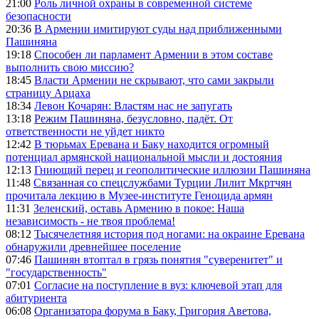
21:00
Роль личной охраны в современной системе
безопасности
20:36
В Армении имитируют суды над приближенными
Пашиняна
19:18
Способен ли парламент Армении в этом составе
выполнить свою миссию?
18:45
Власти Армении не скрывают, что сами закрыли
страницу Арцаха
18:34
Левон Кочарян: Властям нас не запугать
13:18
Режим Пашиняна, безусловно, падёт. От
ответственности не уйдет никто
12:42
В тюрьмах Еревана и Баку находится огромный
потенциал армянской национальной мысли и достояния
12:13
Гниющий перец и геополитические иллюзии Пашиняна
11:48
Связанная со спецслужбами Турции Лилит Мкртчян
прочитала лекцию в Музее-институте Геноцида армян
11:31
Зеленский, оставь Армению в покое: Наша
независимость - не твоя проблема!
08:12
Тысячелетняя история под ногами: на окраине Еревана
обнаружили древнейшее поселение
07:46
Пашинян втоптал в грязь понятия "суверенитет" и
"государственность"
07:01
Согласие на поступление в вуз: ключевой этап для
абитуриента
06:08
Организатора форума в Баку, Григория Аветова,