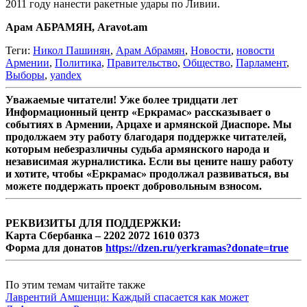
2011 году нанести ракетные удары по Ливии.
Арам АБРАМЯН, Aravot.am
Теги:
Никол Пашинян
,
Арам Абрамян
,
Новости
,
новости
Армении
,
Политика
,
Правительство
,
Общество
,
Парламент
,
Выборы
,
yandex
Уважаемые читатели! Уже более тридцати лет
Информационный центр «Еркрамас» рассказывает о
событиях в Армении, Арцахе и армянской Диаспоре. Мы
продолжаем эту работу благодаря поддержке читателей,
которым небезразличны судьба армянского народа и
независимая журналистика. Если вы цените нашу работу
и хотите, чтобы «Еркрамас» продолжал развиваться, вы
можете поддержать проект добровольным взносом.
РЕКВИЗИТЫ ДЛЯ ПОДДЕРЖКИ:
Карта Сбербанка – 2202 2072 1610 0373
Форма для донатов
https://dzen.ru/yerkramas?donate=true
По этим темам читайте также
Лаврентий Амшенци: Каждый спасается как может