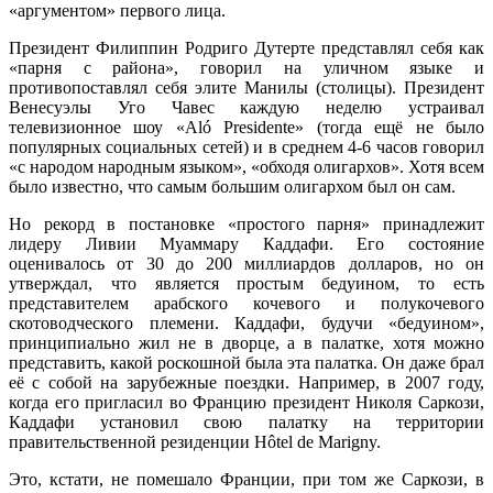
«аргументом» первого лица.
Президент Филиппин Родриго Дутерте представлял себя как
«парня с района», говорил на уличном языке и
противопоставлял себя элите Манилы (столицы). Президент
Венесуэлы Уго Чавес каждую неделю устраивал
телевизионное шоу «Aló Presidente» (тогда ещё не было
популярных социальных сетей) и в среднем 4-6 часов говорил
«с народом народным языком», «обходя олигархов». Хотя всем
было известно, что самым большим олигархом был он сам.
Но рекорд в постановке «простого парня» принадлежит
лидеру Ливии Муаммару Каддафи. Его состояние
оценивалось от 30 до 200 миллиардов долларов, но он
утверждал, что является простым бедуином, то есть
представителем арабского кочевого и полукочевого
скотоводческого племени. Каддафи, будучи «бедуином»,
принципиально жил не в дворце, а в палатке, хотя можно
представить, какой роскошной была эта палатка. Он даже брал
её с собой на зарубежные поездки. Например, в 2007 году,
когда его пригласил во Францию президент Николя Саркози,
Каддафи установил свою палатку на территории
правительственной резиденции Hôtel de Marigny.
Это, кстати, не помешало Франции, при том же Саркози, в