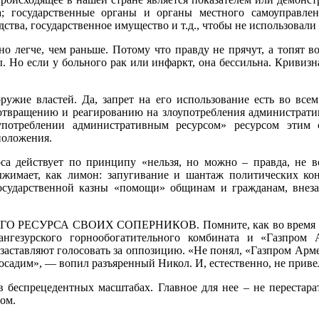
а; государственные органы и органы местного самоуправл
ства, государственное имущество и т.д., чтобы не использовал
но легче, чем раньше. Потому что правду не прячут, а топят во
. Но если у больного рак или инфаркт, она бессильна. Кривизна
ружие властей. Да, запрет на его использование есть во в
твращению и реагированию на злоупотребления административн
потреблении административным ресурсом» ресурсом этим 
положения.
рса действует по принципу «нельзя, но можно – правда, не в
жимает, как лимон: запугивание и шантаж политических кон
государственной казны «помощи» общинам и гражданам, внез
РСА СВОИХ СОПЕРНИКОВ. Помните, как во время прошлых
Зангезурского горнообогатительного комбината и «Газпром
заставляют голосовать за оппозицию. «Не понял, «Газпром Арме
осадим», — вопил разъяренный Никол. И, естественно, не привел
 в беспрецедентных масштабах. Главное для нее – не перестар
том.