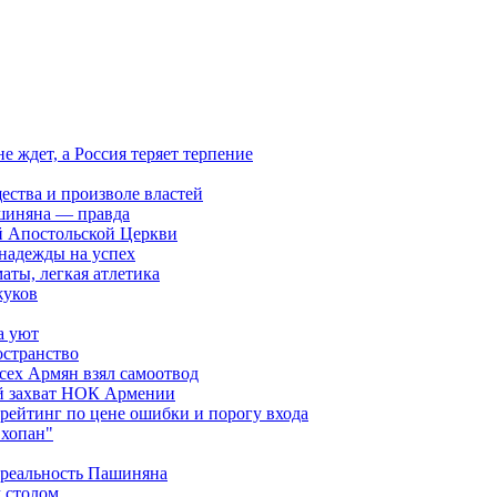
ждет, а Россия теряет терпение
ества и произволе властей
шиняна — правда
й Апостольской Церкви
 надежды на успех
аты, легкая атлетика
жуков
а уют
остранство
сех Армян взял самоотвод
ий захват НОК Армении
 рейтинг по цене ошибки и порогу входа
"хопан"
 реальность Пашиняна
 столом