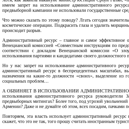
имеем запрет на использование административного ресурс
предвыборной кампании не использовали государственные сред
Что можно сказать по этому поводу? Лгать сегодня значитель
косметические операции. Подкрасить глаза и удалить морщины
происходит разрыв.
Административный ресурс – главное и самое эффективное о
Венецианской комиссией «Совместным инструкциям по предо
соответствии с докладом Венецианской комиссии «О злоу
использования партиями и кандидатами своего должностного 
Но у нас запрет на использование административного ресу
административный ресурс в беспрецедентных масштабах, вы
назначения на какие-то должности «своих», выделение из 
социальных проблем…
А ОБВИНЯЕТ В ИСПОЛЬЗОВАНИИ АДМИНИСТРАТИВНОГО РЕСУ
использования административного ресурса руководители 
предвыборных митингах? Более того, под угрозой увольнений 
Армении? Даже и не думайте об этом, всех посадим, пачками п
Повторяем, эта власть использует административный ресурс
скажет, что это не так, того прошу считать иностранным турис