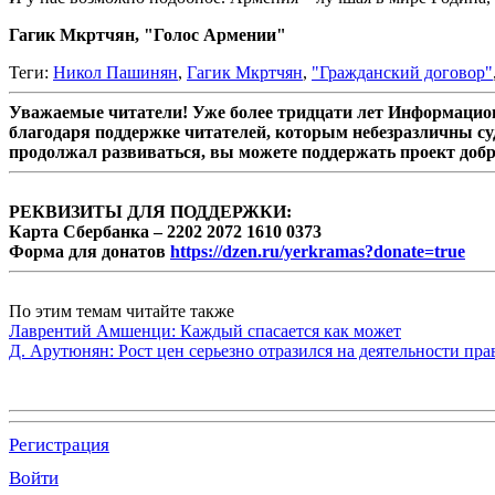
Гагик Мкртчян, "Голос Армении"
Теги:
Никол Пашинян
,
Гагик Мкртчян
,
"Гражданский договор"
Уважаемые читатели! Уже более тридцати лет Информацион
благодаря поддержке читателей, которым небезразличны су
продолжал развиваться, вы можете поддержать проект доб
РЕКВИЗИТЫ ДЛЯ ПОДДЕРЖКИ:
Карта Сбербанка – 2202 2072 1610 0373
Форма для донатов
https://dzen.ru/yerkramas?donate=true
По этим темам читайте также
Лаврентий Амшенци: Каждый спасается как может
Д. Арутюнян: Рост цен серьезно отразился на деятельности пр
Регистрация
Войти