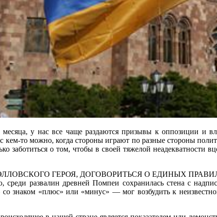
и месяца, у нас все чаще раздаются призывы к оппозиции и в
я с кем-то можно, когда стороны играют по разные стороны поли
ько заботиться о том, чтобы в своей тяжелой неадекватности в
ЛЛОВСКОГО ГЕРОЯ, ДОГОВОРИТЬСЯ О ЕДИНЫХ ПРАВИЛАХ 
о, среди развалин древней Помпеи сохранилась стена с надпис
 – со знаком «плюс» или «минус» — мог возбудить к неизвестн
роисходящее в нашей стране является показателем или демонст