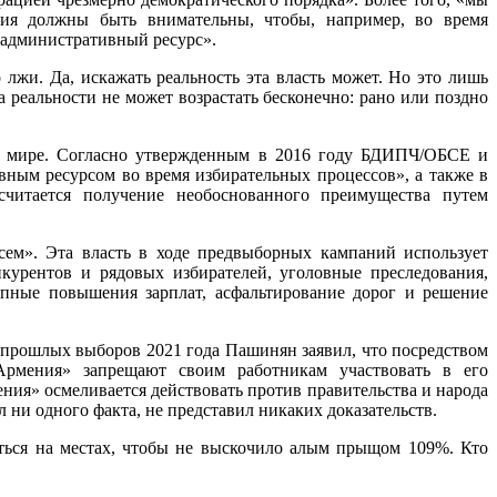
ения должны быть внимательны, чтобы, например, во время
и административный ресурс».
 лжи. Да, искажать реальность эта власть может. Но это лишь
 реальности не может возрастать бесконечно: рано или поздно
сем мире. Согласно утвержденным в 2016 году БДИПЧ/ОБСЕ и
ым ресурсом во время избирательных процессов», а также в
считается получение необоснованного преимущества путем
сем». Эта власть в ходе предвыборных кампаний использует
курентов и рядовых избирателей, уголовные преследования,
апные повышения зарплат, асфальтирование дорог и решение
 выборов 2021 года Пашинян заявил, что посредством
 Армения» запрещают своим работникам участвовать в его
ния» осмеливается действовать против правительства и народа
 ни одного факта, не представил никаких доказательств.
аться на местах, чтобы не выскочило алым прыщом 109%. Кто