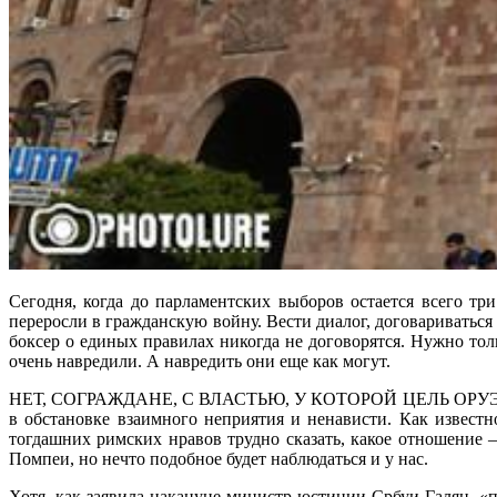
Сегодня, когда до парламентских выборов остается всего тр
переросли в гражданскую войну. Вести диалог, договариватьс
боксер о единых правилах никогда не договорятся. Нужно тол
очень навредили. А навредить они еще как могут.
НЕТ, СОГРАЖДАНЕ, С ВЛАСТЬЮ, У КОТОРОЙ ЦЕЛЬ ОРУЭ
в обстановке взаимного неприятия и ненависти. Как известн
тогдашних римских нравов трудно сказать, какое отношение
Помпеи, но нечто подобное будет наблюдаться и у нас.
Хотя, как заявила накануне министр юстиции Србуи Галян, «п