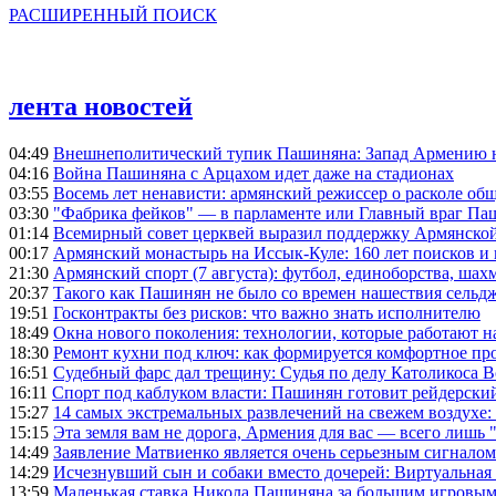
РАСШИРЕННЫЙ ПОИСК
лента новостей
04:49
Внешнеполитический тупик Пашиняна: Запад Армению не 
04:16
Война Пашиняна с Арцахом идет даже на стадионах
03:55
Восемь лет ненависти: армянский режиссер о расколе общ
03:30
"Фабрика фейков" — в парламенте или Главный враг Па
01:14
Всемирный совет церквей выразил поддержку Армянско
00:17
Армянский монастырь на Иссык-Куле: 160 лет поисков и
21:30
Армянский спорт (7 августа): футбол, единоборства, шахм
20:37
Такого как Пашинян не было со времен нашествия сельд
19:51
Госконтракты без рисков: что важно знать исполнителю
18:49
Окна нового поколения: технологии, которые работают н
18:30
Ремонт кухни под ключ: как формируется комфортное пр
16:51
Судебный фарс дал трещину: Судья по делу Католикоса В
16:11
Спорт под каблуком власти: Пашинян готовит рейдерск
15:27
14 самых экстремальных развлечений на свежем воздухе:
15:15
Эта земля вам не дорога, Армения для вас — всего лишь 
14:49
Заявление Матвиенко является очень серьезным сигналом
14:29
Исчезнувший сын и собаки вместо дочерей: Виртуальная
13:59
Маленькая ставка Никола Пашиняна за большим игровым