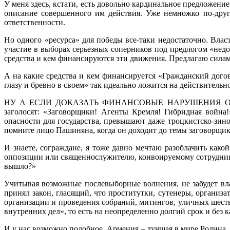
У меня здесь, кстати, есть довольно кардинальное предложени
описание совершенного им действия. Уже немножко по-друго
ответственности.
Но одного «ресурса» для победы все-таки недостаточно. Власт
участие в выборах серьезных соперников под предлогом «недо
средства и кем финансируются эти движения. Предлагаю силам
А на какие средства и кем финансируется «Гражданский дого
глазу и бревно в своем» так идеально ложится на действительно
НУ А ЕСЛИ ДОКАЗАТЬ ФИНАНСОВЫЕ НАРУШЕНИЯ О
заголосят: «Заговорщики! Агенты Кремля! Гибридная война
опасности для государства, превышают даже троцкистско-зин
помните лицо Пашиняна, когда он доходит до темы заговорщико
И знаете, сограждане, я тоже давно мечтаю разоблачить како
оппозиции или священнослужителю, конвоируемому сотрудник
вышло?»
Учитывая возможные послевыборные волнения, не забудет вла
принял закон, гласящий, что проститутки, сутенеры, организ
организации и проведения собраний, митингов, уличных шеств
внутренних дел», то есть на неопределенно долгий срок и без
И у нас возможно подобное. Армения – лучшая в мире Родина, 