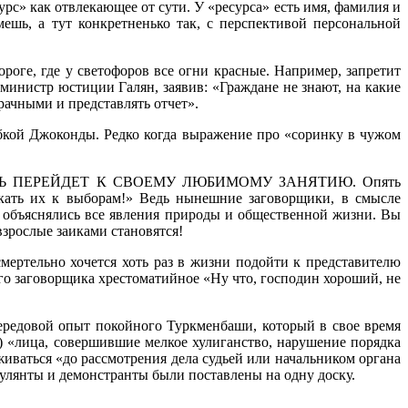
рс» как отвлекающее от сути. У «ресурса» есть имя, фамилия и
ешь, а тут конкретненько так, с перспективой персональной
ороге, где у светофоров все огни красные. Например, запретит
министр юстиции Галян, заявив: «Граждане не знают, на какие
ачными и представлять отчет».
ыбкой Джоконды. Редко когда выражение про «соринку в чужом
 ПЕРЕЙДЕТ К СВОЕМУ ЛЮБИМОМУ ЗАНЯТИЮ. Опять
скать их к выборам!» Ведь нынешние заговорщики, в смысле
в объяснялись все явления природы и общественной жизни. Вы
взрослые заиками становятся!
смертельно хочется хоть раз в жизни подойти к представителю
 заговорщика хрестоматийное «Ну что, господин хороший, не
передовой опыт покойного Туркменбаши, который в свое время
!) «лица, совершившие мелкое хулиганство, нарушение порядка
иваться «до рассмотрения дела судьей или начальником органа
екулянты и демонстранты были поставлены на одну доску.