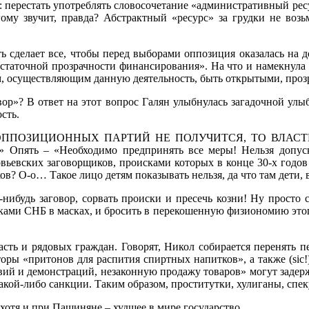
е: перестать употреблять словосочетание «административный ресу
му звучит, правда? Абстрактный «ресурс» за грудки не возьм
ь сделает все, чтобы перед выборами оппозиция оказалась на д
статочной прозрачности финансирования». На что и намекнула 
, осуществляющим данную деятельность, быть открытыми, прозр
вор»? В ответ на этот вопрос Галян улыбнулась загадочной ул
сть.
ППОЗИЦИОННЫХ ПАРТИЙ НЕ ПОЛУЧИТСЯ, ТО ВЛАСТЬ
!» Опять – «Необходимо предпринять все меры! Нельзя допу
овьевских заговорщиков, происками которых в конце 30-х годо
в? О-о… Такое лицо детям показывать нельзя, да что там дети, 
й-нибудь заговор, сорвать происки и пресечь козни! Ну просто 
ами СНБ в масках, и бросить в перекошенную физиономию этого
сть и рядовых граждан. Говорят, Никол собирается перенять 
аторы «притонов для распития спиртных напитков», а также (sic
ий и демонстраций, незаконную продажу товаров» могут задерж
 какой-либо санкции. Таким образом, проститутки, хулиганы, сп
хотя и при Пашиняне – худшее в мире государство.