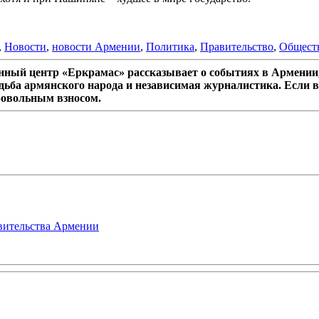
,
Новости
,
новости Армении
,
Политика
,
Правительство
,
Общест
ный центр «Еркрамас» рассказывает о событиях в Армении,
дьба армянского народа и независимая журналистика. Если в
ровольным взносом.
авительства Армении