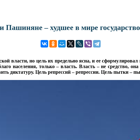
и Пашиняне – худшее в мире государство
й власти, но цель их предельно ясна, и ее сформулировал 
лаго населения, только – власть. Власть – не средство, он
ь диктатуру. Цель репрессий – репрессии. Цель пытки – пыт