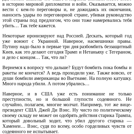
в историю мировой дипломатии и войн. Оказывается, можно
вести с кем-то переговоры и, не дожидаясь их окончания,
наносить удары по переговорной стране, убивая руководство
этой страны под предлогом, что они тоже намеревались тебя
убить… Так тебе кажется.
Некоторые иронизируют над Россией. Дескать, который год
уже воюют с Украиной. Наверное, насмешники правы.
Путину надо было в первые три дня разбомбить беззащитный
Киев, как это делают сегодня Трамп и Нетаньяху с Тегераном,
и дело с концом… Так, что ли?
Вернемся к вопросу что дальше? Будут бомбить пока бомбы и
ракеты не кончатся? А ведь проходили уже. Также вовсю, от
души бомбили американцы во Вьетнаме. На полную катушку.
Много народа убили. А потом убрались…
Наверное, и в США уже есть понимание не только
преступности, но и большой глупости содеянного. Не
случайно, полагаем, многие молчат. Например, тот же вице-
президент США Джей Ди Вэнс. Ну чисто по политическому
своему складу не может он одобрять действия старика Трампа,
который довольный ходит, что убил другого старика —
Хаменеи… Вэнс, судя по всему, особо горделивых чувств от
содеянного не испытывает.