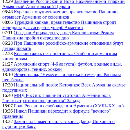
12:29
Заявление Российской и Ново-Нахичеванской Епархии
Армянской Апостольской Церкви
08:48
Курс на самоуничтожение: правительство Пашиняна
отрывает Армению от союзников
08:06
Турецкий капкан: правительство Пашиняна строит
коридоры для соседей в ущерб Армении
07:11
От сдачи Арцаха до суда над Католикосом: Режим
Пашиняна пробил очередное дно
06:28
При Пашиняне российско-армянские отношения будут
деградировать
22:28
Красиво жить не запретишь... Особенно армянским
чиновникам
21:27
Армянский спорт (4-6 августа): футбол, водные виды,
единоборства, теннис, хоккей
18:10
Энвер-паша, "Немесис" и логика возмездия: Расплата
неизбежна
17:30
Национальный позор: Католикос Всех Армян на скамье
подсудимых
16:40
МИД России: Пашинян уготовил Армении роль
"низкозатратного предприятия" Запада
15:07
Роль России в освобождении Армении (XVIII–XX вв.)
13:36
Никол Пашинян переходит к формуле "вечного"
правления
13:22
Закон силы вместо силы закона: Давид Ишханян о
судилище в Баку