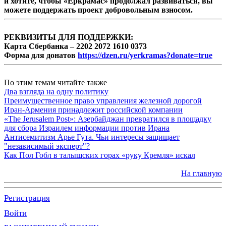
и хотите, чтобы «Еркрамас» продолжал развиваться, вы
можете поддержать проект добровольным взносом.
РЕКВИЗИТЫ ДЛЯ ПОДДЕРЖКИ:
Карта Сбербанка – 2202 2072 1610 0373
Форма для донатов
https://dzen.ru/yerkramas?donate=true
По этим темам читайте также
Два взгляда на одну политику
Преимущественное право управления железной дорогой
Иран-Армения принадлежит российской компании
«The Jerusalem Post»: Азербайджан превратился в площадку
для сбора Израилем информации против Ирана
Антисемитизм Арье Гута. Чьи интересы защищает
"независимый эксперт"?
Как Пол Гобл в талышских горах «руку Кремля» искал
На главную
Регистрация
Войти