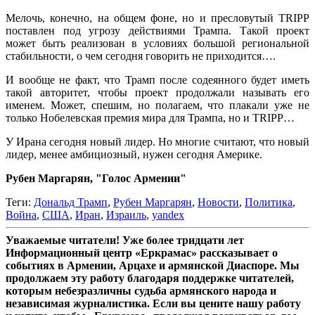
Мелочь, конечно, на общем фоне, но и пресловутый TRIPP
поставлен под угрозу действиями Трампа. Такой проект
может быть реализован в условиях большой региональной
стабильности, о чем сегодня говорить не приходится….
И вообще не факт, что Трамп после содеянного будет иметь
такой авторитет, чтобы проект продолжали называть его
именем. Может, спешим, но полагаем, что плакали уже не
только Нобелевская премия мира для Трампа, но и TRIPP…
У Ирана сегодня новый лидер. Но многие считают, что новый
лидер, менее амбициозный, нужен сегодня Америке.
Рубен Маргарян, "Голос Армении"
Теги:
Дональд Трамп
,
Рубен Маргарян
,
Новости
,
Политика
,
Война
,
США
,
Иран
,
Израиль
,
yandex
Уважаемые читатели! Уже более тридцати лет
Информационный центр «Еркрамас» рассказывает о
событиях в Армении, Арцахе и армянской Диаспоре. Мы
продолжаем эту работу благодаря поддержке читателей,
которым небезразличны судьба армянского народа и
независимая журналистика. Если вы цените нашу работу