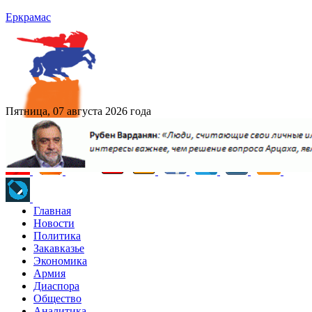
Еркрамас
Пятница, 07 августа 2026 года
Главная
Новости
Политика
Закавказье
Экономика
Армия
Диаспора
Общество
Аналитика