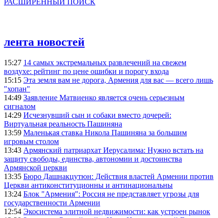
РАСШИРЕННЫЙ ПОИСК
лента новостей
15:27
14 самых экстремальных развлечений на свежем
воздухе: рейтинг по цене ошибки и порогу входа
15:15
Эта земля вам не дорога, Армения для вас — всего лишь
"хопан"
14:49
Заявление Матвиенко является очень серьезным
сигналом
14:29
Исчезнувший сын и собаки вместо дочерей:
Виртуальная реальность Пашиняна
13:59
Маленькая ставка Никола Пашиняна за большим
игровым столом
13:43
Армянский патриархат Иерусалима: Нужно встать на
защиту свободы, единства, автономии и достоинства
Армянской церкви
13:35
Бюро Дашнакцутюн: Действия властей Армении против
Церкви антиконституционны и антинациональны
13:24
Блок "Армения": Россия не представляет угрозы для
государственности Армении
12:54
Экосистема элитной недвижимости: как устроен рынок