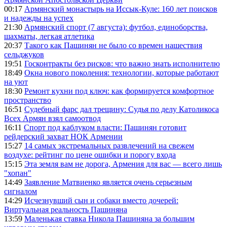
00:17
Армянский монастырь на Иссык-Куле: 160 лет поисков
и надежды на успех
21:30
Армянский спорт (7 августа): футбол, единоборства,
шахматы, легкая атлетика
20:37
Такого как Пашинян не было со времен нашествия
сельджуков
19:51
Госконтракты без рисков: что важно знать исполнителю
18:49
Окна нового поколения: технологии, которые работают
на уют
18:30
Ремонт кухни под ключ: как формируется комфортное
пространство
16:51
Судебный фарс дал трещину: Судья по делу Католикоса
Всех Армян взял самоотвод
16:11
Спорт под каблуком власти: Пашинян готовит
рейдерский захват НОК Армении
15:27
14 самых экстремальных развлечений на свежем
воздухе: рейтинг по цене ошибки и порогу входа
15:15
Эта земля вам не дорога, Армения для вас — всего лишь
"хопан"
14:49
Заявление Матвиенко является очень серьезным
сигналом
14:29
Исчезнувший сын и собаки вместо дочерей:
Виртуальная реальность Пашиняна
13:59
Маленькая ставка Никола Пашиняна за большим