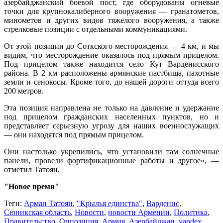
азербайджанский боевой пост, где оборудованы огневые
точки для крупнокалиберного вооружения — гранатометов,
минометов и других видов тяжелого вооружения, а также
стрелковые позиции с отдельными коммуникациями.
От этой позиции до Соткского месторождения — 4 км, и мы
видим, что месторождение оказалось под прямым прицелом.
Под прицелом также находится село Кут Варденисского
района. В 2 км расположены армянские пастбища, пахотные
земли и сенокосы. Кроме того, до нашей дороги оттуда всего
200 метров.
Эта позиция направлена не только на давление и удержание
под прицелом гражданских населенных пунктов, но и
представляет серьезную угрозу для наших военнослужащих
— они находятся под прямым прицелом.
Они настолько укрепились, что установили там солнечные
панели, провели фортификационные работы и другое», —
отметил Татоян.
"Новое время"
Теги:
Арман Татоян
,
"Крылья единства"
,
Варденис
,
Сюникская область
,
Новости
,
новости Армении
,
Политика
,
Правительство
,
Оппозиция
,
Армия
,
Азербайджан
,
yandex