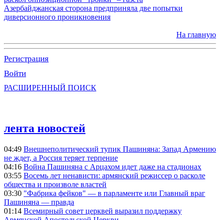
Азербайджанская сторона предприняла две попытки
диверсионного проникновения
На главную
Регистрация
Войти
РАСШИРЕННЫЙ ПОИСК
лента новостей
04:49
Внешнеполитический тупик Пашиняна: Запад Армению
не ждет, а Россия теряет терпение
04:16
Война Пашиняна с Арцахом идет даже на стадионах
03:55
Восемь лет ненависти: армянский режиссер о расколе
общества и произволе властей
03:30
"Фабрика фейков" — в парламенте или Главный враг
Пашиняна — правда
01:14
Всемирный совет церквей выразил поддержку
Армянской Апостольской Церкви