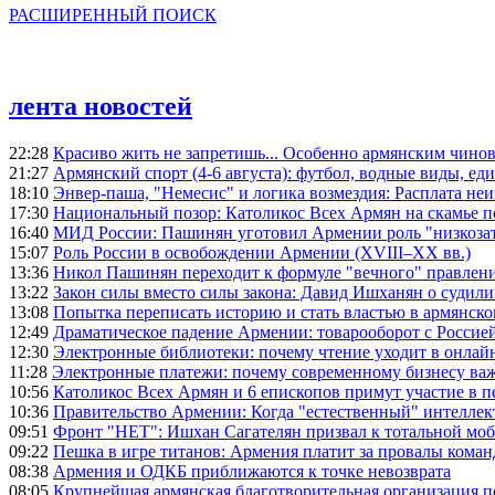
РАСШИРЕННЫЙ ПОИСК
лента новостей
22:28
Красиво жить не запретишь... Особенно армянским чино
21:27
Армянский спорт (4-6 августа): футбол, водные виды, еди
18:10
Энвер-паша, "Немесис" и логика возмездия: Расплата не
17:30
Национальный позор: Католикос Всех Армян на скамье 
16:40
МИД России: Пашинян уготовил Армении роль "низкозат
15:07
Роль России в освобождении Армении (XVIII–XX вв.)
13:36
Никол Пашинян переходит к формуле "вечного" правлен
13:22
Закон силы вместо силы закона: Давид Ишханян о судили
13:08
Попытка переписать историю и стать властью в армянско
12:49
Драматическое падение Армении: товарооборот с Россией
12:30
Электронные библиотеки: почему чтение уходит в онлай
11:28
Электронные платежи: почему современному бизнесу ва
10:56
Католикос Всех Армян и 6 епископов примут участие в п
10:36
Правительство Армении: Когда "естественный" интеллек
09:51
Фронт "НЕТ": Ишхан Сагателян призвал к тотальной моб
09:22
Пешка в игре титанов: Армения платит за провалы ком
08:38
Армения и ОДКБ приближаются к точке невозврата
08:05
Крупнейшая армянская благотворительная организация 