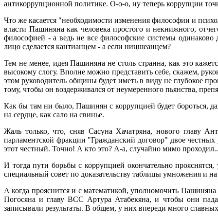
антикоррупционной политике. О-о-о, ну теперь коррупции точн
Что же касается "необходимости изменения философии и психол
власти Пашиняна как человека простого и некнижного, отче
философией - а ведь не все философские системы одинаково
лицо сделается кантианцем - а если ницшеанцем?
Тем не менее, идея Пашиняна не столь странна, как это каже
высокому слогу. Вполне можно представить себе, скажем, рук
этом руководитель общины будет иметь в виду не глубокое про
тому, чтобы он воздерживался от неумеренного пьянства, пре
Как бы там ни было, Пашинян с коррупцией будет бороться, даж
на сердце, как сало на свинье.
Жаль только, что, сняв Сасуна Хачатряна, нового главу Ант
парламентской фракции "Гражданский договор" двое честных уже 
этот честный. Точно! А кто это? А-а, случайно мимо проходил.
И тогда пути борьбы с коррупцией окончательно прояснятся,
специальный совет по доказательству таблицы умножения и на 
А когда прояснится и с математикой, уполномочить Пашиняна 
Погосяна и главу ВСС Артура Атабекяна, и чтобы они пад
записывали результаты. В общем, у них впереди много славных