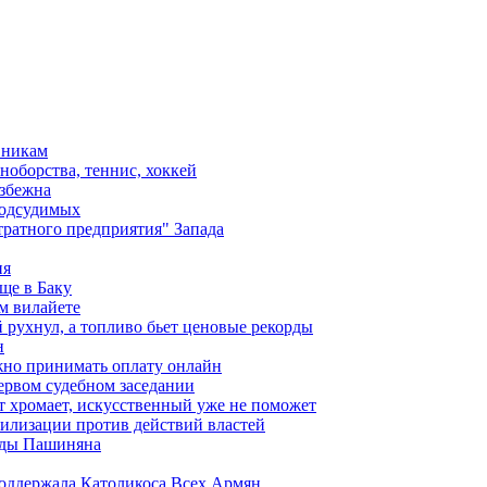
вникам
ноборства, теннис, хоккей
избежна
подсудимых
ратного предприятия" Запада
ия
ще в Баку
м вилайете
 рухнул, а топливо бьет ценовые рекорды
н
жно принимать оплату онлайн
ервом судебном заседании
т хромает, искусственный уже не поможет
илизации против действий властей
анды Пашиняна
поддержала Католикоса Всех Армян