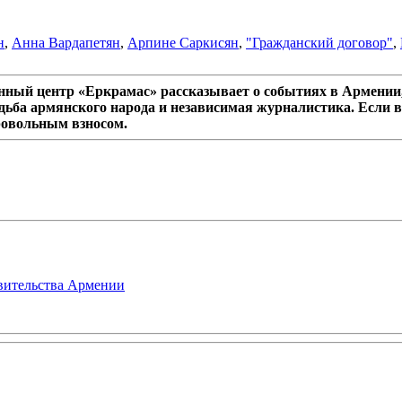
н
,
Анна Вардапетян
,
Арпине Саркисян
,
"Гражданский договор"
,
ный центр «Еркрамас» рассказывает о событиях в Армении,
дьба армянского народа и независимая журналистика. Если в
ровольным взносом.
авительства Армении