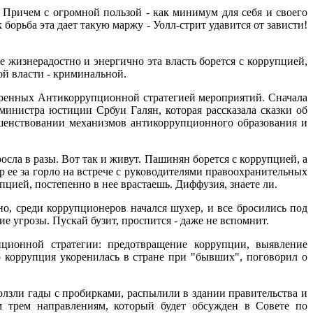
. Причем с огромной пользой - как минимум для себя и своего
борьба эта дает такую маржу - Уолл-стрит удавится от зависти!
жизнерадостно и энергично эта власть борется с коррупцией,
ной власти - криминальной.
отренных Антикоррупционной стратегией мероприятий. Сначала
инистра юстиции Србуи Галян, которая рассказала сказки об
ршенствовании механизмов антикоррупционного образования и
сла в разы. Вот так и живут. Пашинян борется с коррупцией, а
ер ее за горло на встрече с руководителями правоохранительных
пцией, постепенно в нее врастаешь. Диффузия, знаете ли.
 коррупционеров начался шухер, и все бросились под
ие угрозы. Пускай бузит, проспится - даже не вспомнит.
ционной стратегии: предотвращение коррупции, выявление
 коррупция укоренилась в стране при "бывших", поговорил о
лзли гады с пробирками, распылили в здании правительства и
м трем направлениям, который будет обсужден в Совете по