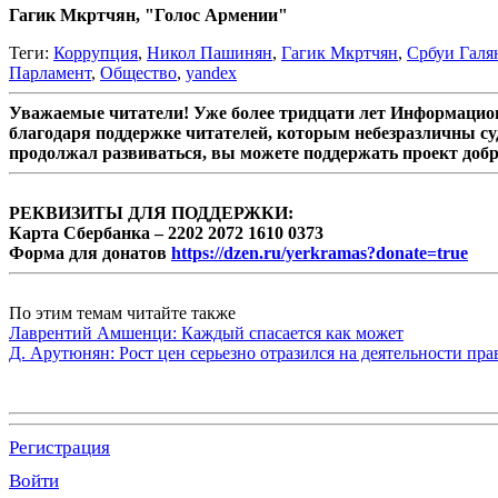
Гагик Мкртчян, "Голос Армении"
Теги:
Коррупция
,
Никол Пашинян
,
Гагик Мкртчян
,
Србуи Галя
Парламент
,
Общество
,
yandex
Уважаемые читатели! Уже более тридцати лет Информацион
благодаря поддержке читателей, которым небезразличны су
продолжал развиваться, вы можете поддержать проект доб
РЕКВИЗИТЫ ДЛЯ ПОДДЕРЖКИ:
Карта Сбербанка – 2202 2072 1610 0373
Форма для донатов
https://dzen.ru/yerkramas?donate=true
По этим темам читайте также
Лаврентий Амшенци: Каждый спасается как может
Д. Арутюнян: Рост цен серьезно отразился на деятельности пр
Регистрация
Войти