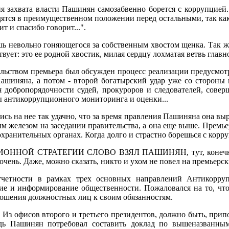
дня захвата власти Пашинян самозабвенно борется с коррупцией
дятся в преимущественном положении перед остальными, так как 
т и спасибо говорит...".
ь невольно гоняющегося за собственным хвостом щенка. Так же 
ствует: это ее родной хвостик, милая сердцу лохматая ветвь глав
тельством премьера был обсужден процесс реализации предусм
ашиняна, а потом - второй богатырский удар уже со стороны м
 добропорядочности судей, прокуроров и следователей, сове
 антикоррупционного мониторинга и оценки...
ь на нее так удачно, что за время правления Пашиняна она выро
ным железом на заседании правительства, а она еще выше. Премь
оохранительных органах. Когда долго и страстно борешься с корру
СТРАТЕГИИ СЛОВО ВЗЯЛ ПАШИНЯН, тут, конечно, среди
 очень. Даже, можно сказать, никто и ухом не повел на премьерск
етности в рамках трех основных направлений Антикорруп
е и информирование общественности. Пожаловался на то, что
ношения должностных лиц к своим обязанностям.
Из офисов второго и третьего президентов, должно быть, припо
дь Пашинян потребовал составить доклад по вышеназванны