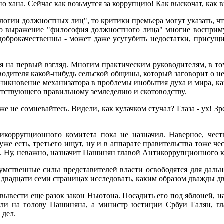
о хана. Сейчас как возьмутся за коррупцию! Как выскочат, как 
огии должностных лиц", то критики премьера могут указать, чт
го выражение "философия должностного лица" многие воспримут
 доброкачественны - может даже усугубить недостатки, прису
тся на первый взгляд. Многим практическим руководителям, в т
оводителя какой-нибудь сельской общины, который заговорит о 
никновение механизатора в проблемы инобытия духа и мира, как
пятствующего правильному земледелию и скотоводству.
е не сомневайтесь. Видели, как кулачком стучал? Глаза - ух! Зр
икоррупционного комитета пока не назначил. Наверное, честн
есть, третьего ищут, ну и в аппарате правительства тоже честных
.. Ну, неважно, назначит Пашинян главой Антикоррупционного ко
 умственные силы представителей власти освободятся для дальн
двадцати семи страницах исследовать, каким образом дважды дв
вывести еще разок закон Ньютона. Посадить его под яблоней, н
али на голову Пашиняна, а министр юстиции Србуи Галян, 
 дел.