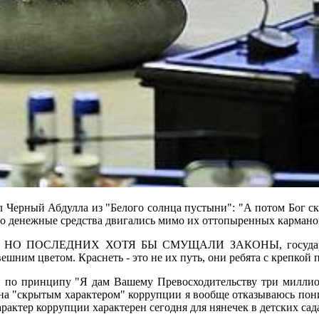
Черный Абдулла из "Белого солнца пустыни": "А потом Бог сказ
-то денежные средства двигались мимо их оттопыренных кармано
ОСЛЕДНИХ ХОТЯ БЫ СМУЩАЛИ ЗАКОНЫ, государственны
ешним цветом. Краснеть - это не их путь, они ребята с крепкой 
 по принципу "Я дам Вашему Превосходительству три миллиона
яна "скрытым характером" коррупции я вообще отказываюсь пони
актер коррупции характерен сегодня для нянечек в детских садах