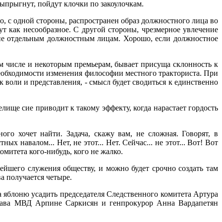
выпрыгнут, пойдут клочки по закоулочкам.
о, с одной стороны, распространен образ должностного лица во
 как несообразное. С другой стороны, чрезмерное увлечение
щие отдельным должностным лицам. Хорошо, если должностное
ом числе и некоторым премьерам, бывает присуща склонность к
необходимости изменения философии местного тракториста. При
 воли и представления, - смысл будет сводиться к единственно
елище сие приводит к такому эффекту, когда нарастает гордость
ого хочет найти. Задача, скажу вам, не сложная. Говорят, в
 навалом... Нет, не этот... Нет. Сейчас... не этот... Вот! Вот
митета кого-нибудь, кого не жалко.
ейшего служения обществу, и можно будет срочно создать там
а получается четыре.
а яблоню усадить председателя Следственного комитета Артура
глава МВД Арпине Саркисян и генпрокурор Анна Вардапетян