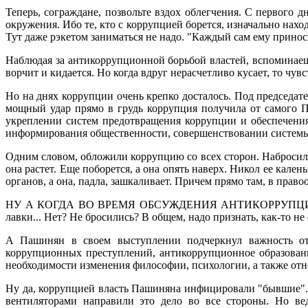
Теперь, сограждане, позвольте вздох облегчения. С первого 
окружения. Ибо те, кто с коррупцией борется, изначально нахо
Тут даже рэкетом заниматься не надо. "Каждый сам ему приноси
Наблюдая за антикоррупционной борьбой властей, вспоминаеш
ворчит и кидается. Но когда вдруг нерасчетливо кусает, то чув
Но на днях коррупции очень крепко досталось. Под председа
мощный удар прямо в грудь коррупция получила от самого П
укреплении систем предотвращения коррупции и обеспечения
информирования общественности, совершенствовании системы
Одним словом, обложили коррупцию со всех сторон. Набросилис
она растет. Еще поборется, а она опять наверх. Никол ее кале
органов, а она, падла, зашкаливает. Причем прямо там, в прав
НУ А КОГДА ВО ВРЕМЯ ОБСУЖДЕНИЯ АНТИКОРРУПЦИОННОЙ 
лавки... Нет? Не бросились? В общем, надо признать, как-то не
А Пашинян в своем выступлении подчеркнул важность отч
коррупционных преступлений, антикоррупционное образовани
необходимости изменения философии, психологии, а также от
Ну да, коррупцией власть Пашиняна инфицировали "бывшие". 
вентиляторами направили это дело во все стороны. Но ве