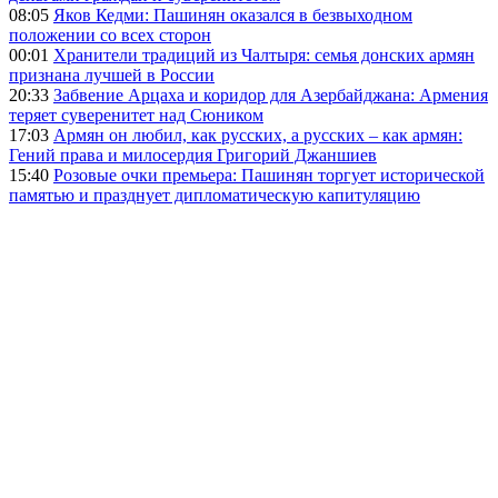
08:05
Яков Кедми: Пашинян оказался в безвыходном
положении со всех сторон
00:01
Хранители традиций из Чалтыря: семья донских армян
признана лучшей в России
20:33
Забвение Арцаха и коридор для Азербайджана: Армения
теряет суверенитет над Сюником
17:03
Армян он любил, как русских, а русских – как армян:
Гений права и милосердия Григорий Джаншиев
15:40
Розовые очки премьера: Пашинян торгует исторической
памятью и празднует дипломатическую капитуляцию