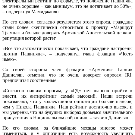
электоральный рейтинг по формуле, то положение Пашиняна
не очень хорошее – как минимум, это не дотягивает до 50%»,
– подчеркнул Мамиджанян.
По его словам, согласно результатам этого опроса, граждане
стали более скептически относиться к проекту «Маршрут
Трампа» и больше доверять Армянской Апостольской церкви,
репутация которой растет.
«Все это автоматически показывает, что граждане настроены
против Пашиняна», – подчеркнул глава фракции «Честь
имею».
Со своей стороны член фракции «Армения» Гарник
Даниелян, отметил, что не очень доверяет опросам IRI,
предпочитая собственные.
«Согласно нашим опросам, у «ГД» нет шансов прийти к
власти, их антирейтинг самый высокий. Наши встречи
показывают, что у коллективной оппозиции больше шансов,
чем у Никола Пашиняна. Наш рейтинг достаточно высок, и
мы уверены, что на будущих выборах добьемся значительного
присутствия в Национальном собрании», – заявил Даниелян.
По его словам, за ближайшие месяцы многое может
измениться, и у оппозиции есть возможность увеличить