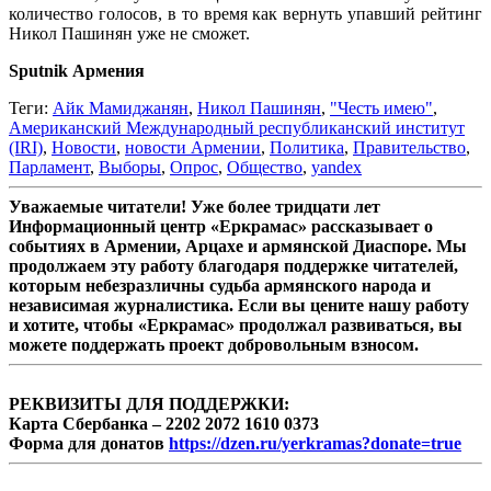
количество голосов, в то время как вернуть упавший рейтинг
Никол Пашинян уже не сможет.
Sputnik Армения
Теги:
Айк Мамиджанян
,
Никол Пашинян
,
"Честь имею"
,
Американский Международный республиканский институт
(IRI)
,
Новости
,
новости Армении
,
Политика
,
Правительство
,
Парламент
,
Выборы
,
Опрос
,
Общество
,
yandex
Уважаемые читатели! Уже более тридцати лет
Информационный центр «Еркрамас» рассказывает о
событиях в Армении, Арцахе и армянской Диаспоре. Мы
продолжаем эту работу благодаря поддержке читателей,
которым небезразличны судьба армянского народа и
независимая журналистика. Если вы цените нашу работу
и хотите, чтобы «Еркрамас» продолжал развиваться, вы
можете поддержать проект добровольным взносом.
РЕКВИЗИТЫ ДЛЯ ПОДДЕРЖКИ:
Карта Сбербанка – 2202 2072 1610 0373
Форма для донатов
https://dzen.ru/yerkramas?donate=true