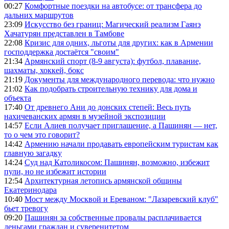
00:27
Комфортные поездки на автобусе: от трансфера до
дальних маршрутов
23:09
Искусство без границ: Магический реализм Гаянэ
Хачатурян представлен в Тамбове
22:08
Кризис для одних, льготы для других: как в Армении
господдержка достаётся "своим"
21:34
Армянский спорт (8-9 августа): футбол, плавание,
шахматы, хоккей, бокс
21:19
Документы для международного перевода: что нужно
21:02
Как подобрать строительную технику для дома и
объекта
17:40
От древнего Ани до донских степей: Весь путь
нахичеванских армян в музейной экспозиции
14:57
Если Алиев получает приглашение, а Пашинян — нет,
то о чем это говорит?
14:42
Армению начали продавать европейским туристам как
главную загадку
14:24
Суд над Католикосом: Пашинян, возможно, избежит
пули, но не избежит истории
12:54
Архитектурная летопись армянской общины
Екатеринодара
10:40
Мост между Москвой и Ереваном: "Лазаревский клуб"
бьет тревогу
09:20
Пашинян за собственные провалы расплачивается
деньгами граждан и суверенитетом